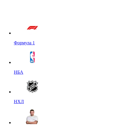
Формула 1
НБА
НХЛ