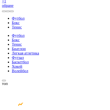
+
1
обране
Футбол
Бокс
Тенис
Футбол
Бокс
Тенис
Биатлон
Легкая атлетика
Футзал
Баскетбол
Хокей
Волейбол
топ