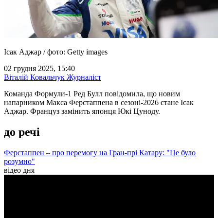
Ісак Аджар / фото: Getty images
02 грудня 2025, 15:40
Віталій Ковальчук
Журналіст
Команда Формули-1 Ред Булл повідомила, що новим
напарником Макса Ферстаппена в сезоні-2026 стане Ісак
Аджар. Француз замінить японця Юкі Цуноду.
до речі
Ферстаппен – про перемогу на Гран-прі Катару: "Це було
розумно"
відео дня