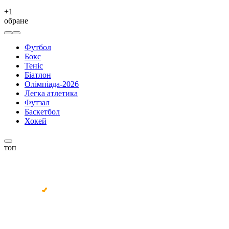
+
1
обране
Футбол
Бокс
Теніс
Біатлон
Олімпіада-2026
Легка атлетика
Футзал
Баскетбол
Хокей
топ