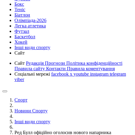
Бокс
Теніс
Біатлон
Олімпіада-2026
Легка атлетика
Футзал
Баскетбол
Хокей
Інші види спорту
Сайт
Сайт
Редакція
Прогнози
Політика конфіденційності
Правила сайту
Контакти
Правила коментування
Соціальні мережі
facebook
x
youtube
instagram
telegram
viber
Спорт
Новини Спорту
Інші види спорту
Ред Булл офіційно оголосив нового напарника