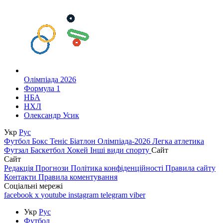
Олімпіада 2026
Формула 1
НБА
НХЛ
Олександр Усик
Укр
Рус
Футбол
Бокс
Теніс
Біатлон
Олімпіада-2026
Легка атлетика
Футзал
Баскетбол
Хокей
Інші види спорту
Сайт
Сайт
Редакція
Прогнози
Політика конфіденційності
Правила сайту
Контакти
Правила коментування
Соціальні мережі
facebook
x
youtube
instagram
telegram
viber
Укр
Рус
Футбол