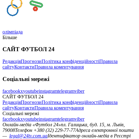
олімпіада
Більше
САЙТ ФУТБОЛ 24
Редакція
Прогнози
Політика конфіденційності
Правила
сайту
Контакти
Правила коментування
Соціальні мережі
facebook
x
youtube
instagram
telegram
viber
САЙТ ФУТБОЛ 24
Редакція
Прогнози
Політика конфіденційності
Правила
сайту
Контакти
Правила коментування
Соціальні мережі
facebook
x
youtube
instagram
telegram
viber
Онлайн-медіа «Футбол 24»
пл. Галицька, буд. 15, м. Львів,
79008
Телефон +380 (32) 229-77-77
Адреса електронної пошти
—
legal@24tv.com.ua
Ідентифікатор онлайн-медіа в Реєстрі