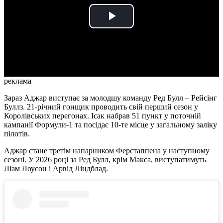
Play
Video
реклама
Зараз Аджар виступає за молодшу команду Ред Булл – Рейсінг
Буллз. 21-річний гонщик проводить свій перший сезон у
Королівських перегонах. Ісак набрав 51 пункт у поточній
кампанії Формули-1 та посідає 10-те місце у загальному заліку
пілотів.
Аджар стане третім напарником Ферстаппена у наступному
сезоні. У 2026 році за Ред Булл, крім Макса, виступатимуть
Ліам Лоусон і Арвід Ліндблад.