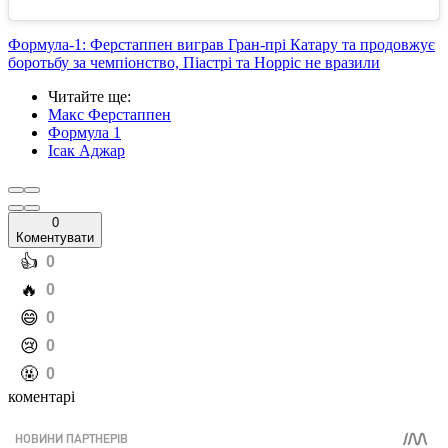
Формула-1: Ферстаппен виграв Гран-прі Катару та продовжує
боротьбу за чемпіонство, Піастрі та Норріс не вразили
Читайте ще
:
Макс Ферстаппен
Формула 1
Ісак Аджар
0
Коментувати
️👍
0
️🔥
0
️😄
0
️😢
0
️🤬
0
коментарі