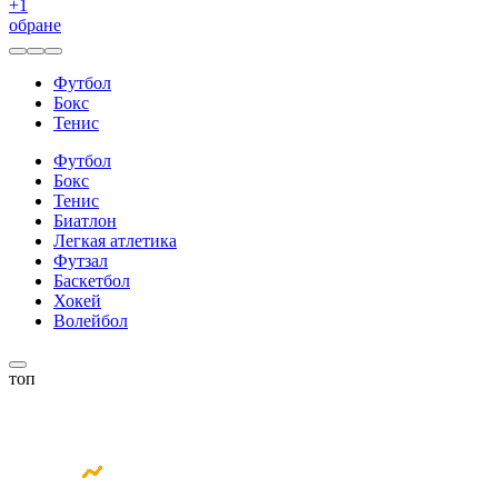
+
1
обране
Футбол
Бокс
Тенис
Футбол
Бокс
Тенис
Биатлон
Легкая атлетика
Футзал
Баскетбол
Хокей
Волейбол
топ