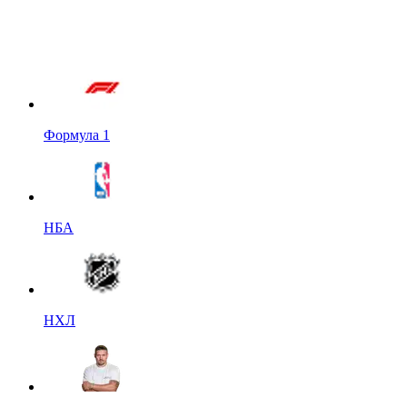
Формула 1
НБА
НХЛ