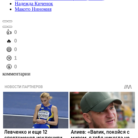
Надежда Киченок
Макото Ниномия
️👍
0
️🔥
0
️😄
0
️😢
1
️🤬
0
комментарии