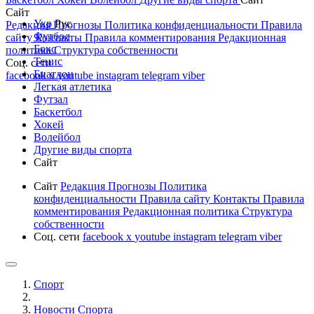
Сайт
Укр
Рус
Редакция
Прогнозы
Политика конфиденциальности
Правила
Футбол
сайту
Контакты
Правила комментирования
Редакционная
Бокс
политика
Структура собственности
Тенис
Соц. сети
Биатлон
facebook
x
youtube
instagram
telegram
viber
Легкая атлетика
Футзал
Баскетбол
Хокей
Волейбол
Другие виды спорта
Сайт
Сайт
Редакция
Прогнозы
Политика
конфиденциальности
Правила сайту
Контакты
Правила
комментирования
Редакционная политика
Структура
собственности
Соц. сети
facebook
x
youtube
instagram
telegram
viber
Спорт
Новости Cпорта