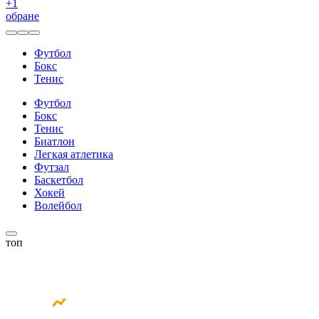
+
1
обране
Футбол
Бокс
Тенис
Футбол
Бокс
Тенис
Биатлон
Легкая атлетика
Футзал
Баскетбол
Хокей
Волейбол
топ