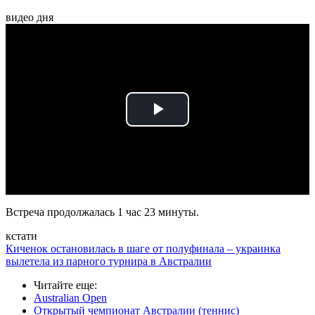
видео дня
Play
Video
Встреча продолжалась 1 час 23 минуты.
кстати
Киченок остановилась в шаге от полуфинала – украинка
вылетела из парного турнира в Австралии
Читайте еще
:
Australian Open
Открытый чемпионат Австралии (теннис)