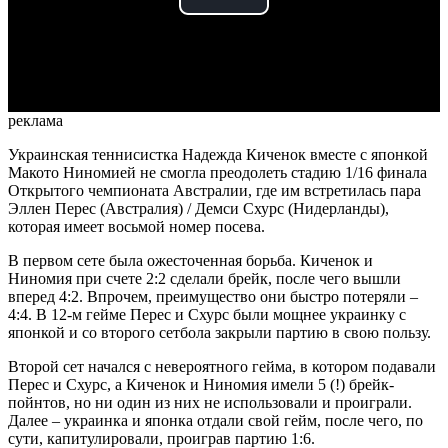
Play
Video
реклама
Украинская теннисистка Надежда Киченок вместе с японкой
Макото Ниномией не смогла преодолеть стадию 1/16 финала
Открытого чемпионата Австралии, где им встретилась пара
Эллен Перес (Австралия) / Демси Схурс (Нидерланды),
которая имеет восьмой номер посева.
В первом сете была ожесточенная борьба. Киченок и
Ниномия при счете 2:2 сделали брейк, после чего вышли
вперед 4:2. Впрочем, преимущество они быстро потеряли –
4:4. В 12-м гейме Перес и Схурс были мощнее украинку с
японкой и со второго сетбола закрыли партию в свою пользу.
Второй сет начался с невероятного гейма, в котором подавали
Перес и Схурс, а Киченок и Ниномия имели 5 (!) брейк-
пойнтов, но ни один из них не использовали и проиграли.
Далее – украинка и японка отдали свой гейм, после чего, по
сути, капитулировали, проиграв партию 1:6.