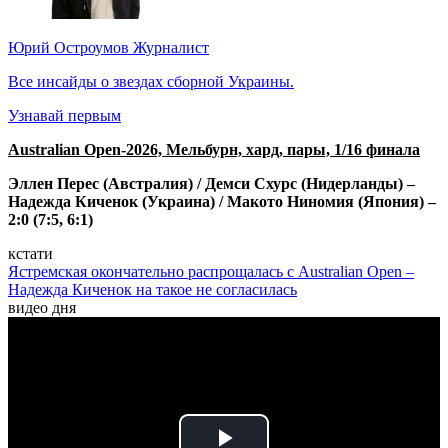
Юрий Остроумов
Журналист
Все инсайды о звездах сборной Украины.
Узнавай первым
Australian Open-2026, Мельбурн, хард, пары, 1/16 финала
Эллен Перес (Австралия) / Демси Схурс (Нидерланды) –
Надежда Киченок (Украина) / Макото Ниномия (Япония) –
2:0 (7:5, 6:1)
кстати
Ястремская окончательно распрощалась с Australian Open –
Надежда Киченок на такое не согласилась
видео дня