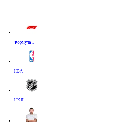
Формула 1
НБА
НХЛ