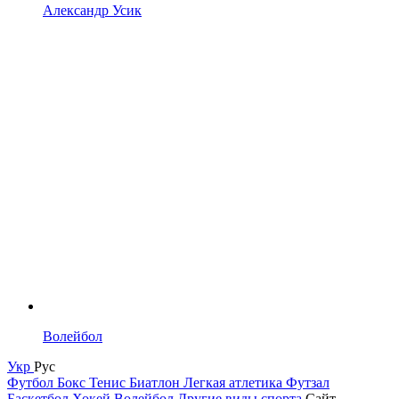
Александр Усик
Волейбол
Укр
Рус
Футбол
Бокс
Тенис
Биатлон
Легкая атлетика
Футзал
Баскетбол
Хокей
Волейбол
Другие виды спорта
Сайт