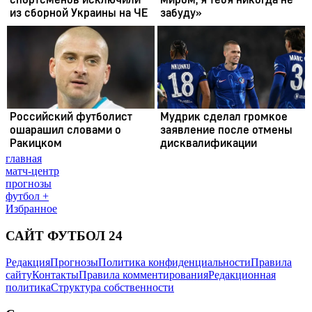
главная
матч-центр
прогнозы
футбол +
Избранное
САЙТ ФУТБОЛ 24
Редакция
Прогнозы
Политика конфиденциальности
Правила
сайту
Контакты
Правила комментирования
Редакционная
политика
Структура собственности