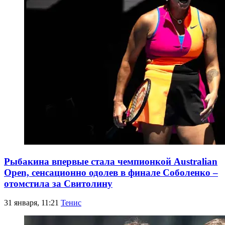
Рыбакина впервые стала чемпионкой Australian
Open, сенсационно одолев в финале Соболенко –
отомстила за Свитолину
31 января, 11:21
Тенис