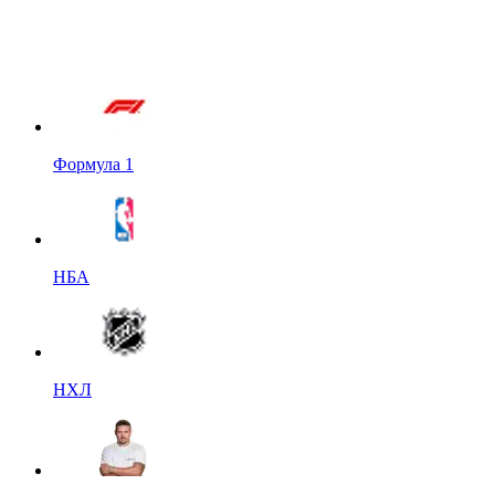
Формула 1
НБА
НХЛ