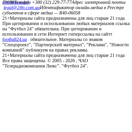
конференций
79008
Телефон +380 (32) 229-77-77
Адрес электронной почты
legal@24tv.com.ua
Идентификатор онлайн-медиа в Реестре
субъектов в сфере медиа — R40-06058
21+
Материалы сайта предназначены для лиц старше 21 года
При цитировании и использовании любых материалов ссылка
на "Футбол 24" обязательна. При цитировании и
использовании в сети Интернет гиперссылка на сайтт
football24.ua
обязательное. Материалы со знаком
"Спецпроект", "Партнерский материал", "Реклама", "Новости
компаний" публикуем на правах рекламы.
21+
Материалы сайта предназначены для лиц старше 21 года
Все права защищены. © 2005 -
2026
, ЧАО
"Телерадиокомпания Люкс". "Футбол 24".