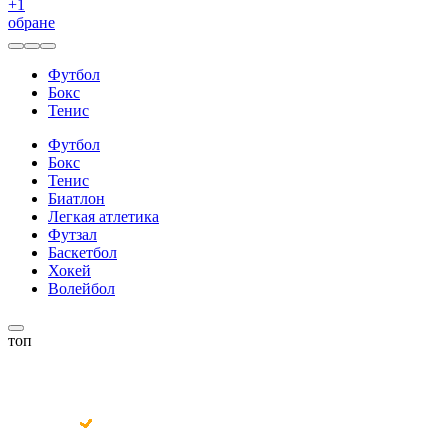
+
1
обране
Футбол
Бокс
Тенис
Футбол
Бокс
Тенис
Биатлон
Легкая атлетика
Футзал
Баскетбол
Хокей
Волейбол
топ