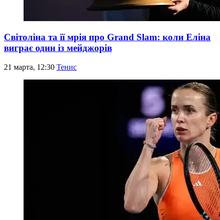
Світоліна та її мрія про Grand Slam: коли Еліна
виграє один із мейджорів
21 марта, 12:30
Тенис