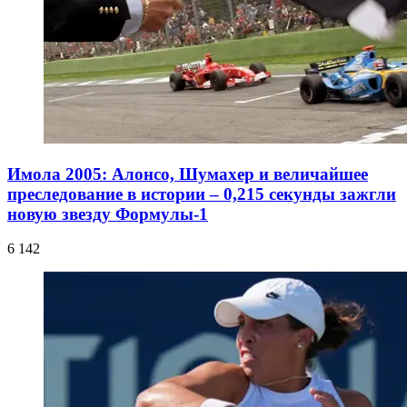
Имола 2005: Алонсо, Шумахер и величайшее
преследование в истории – 0,215 секунды зажгли
новую звезду Формулы-1
6 142