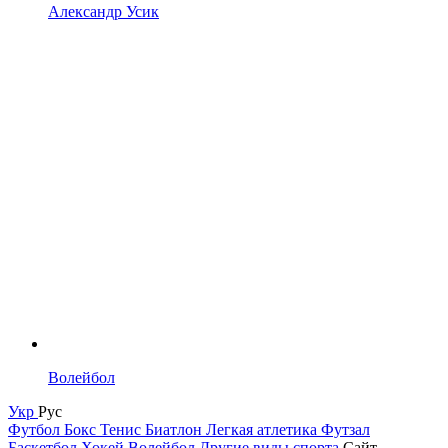
Александр Усик
Волейбол
Укр
Рус
Футбол
Бокс
Тенис
Биатлон
Легкая атлетика
Футзал
Баскетбол
Хокей
Волейбол
Другие виды спорта
Сайт