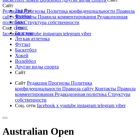
Сайт
Укр
Рус
Редакция
Прогнозы
Политика конфиденциальности
Правила
Футбол
сайту
Контакты
Правила комментирования
Редакционная
Бокс
политика
Структура собственности
Тенис
Соц. сети
Биатлон
facebook
x
youtube
instagram
telegram
viber
Легкая атлетика
Футзал
Баскетбол
Хокей
Волейбол
Другие виды спорта
Сайт
Сайт
Редакция
Прогнозы
Политика
конфиденциальности
Правила сайту
Контакты
Правила
комментирования
Редакционная политика
Структура
собственности
Соц. сети
facebook
x
youtube
instagram
telegram
viber
Australian Open