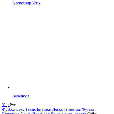
Александр Усик
Волейбол
Укр
Рус
Футбол
Бокс
Тенис
Биатлон
Легкая атлетика
Футзал
Баскетбол
Хокей
Волейбол
Другие виды спорта
Сайт