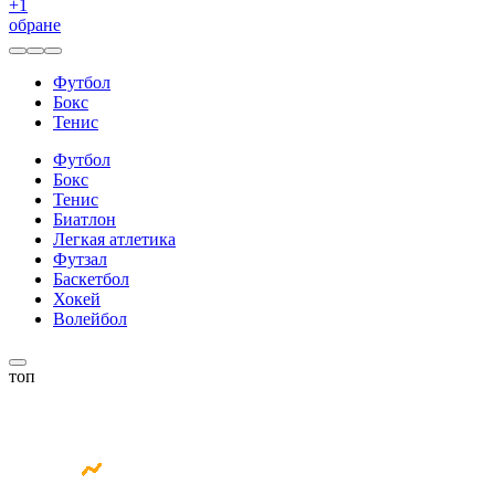
+
1
обране
Футбол
Бокс
Тенис
Футбол
Бокс
Тенис
Биатлон
Легкая атлетика
Футзал
Баскетбол
Хокей
Волейбол
топ