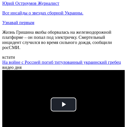
Юрий Остроумов
Журналист
Все инсайды о звездах сборной Украины.
Узнавай первым
Жизнь Гришина якобы оборвалась на железнодорожной
платформе – он попал под электричку. Смертельный
инцидент случился во время сильного дождя, сообщили
росСМИ.
кстати
На войне с Россией погиб титулованный украинский гребец
видео дня
Play
Video