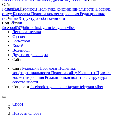
Сайт
Укр
Рус
Редакция
Прогнозы
Политика конфиденциальности
Правила
Футбол
сайту
Контакты
Правила комментирования
Редакционная
Бокс
политика
Структура собственности
Тенис
Соц. сети
Биатлон
facebook
x
youtube
instagram
telegram
viber
Легкая атлетика
Футзал
Баскетбол
Хокей
Волейбол
Другие виды спорта
Сайт
Сайт
Редакция
Прогнозы
Политика
конфиденциальности
Правила сайту
Контакты
Правила
комментирования
Редакционная политика
Структура
собственности
Соц. сети
facebook
x
youtube
instagram
telegram
viber
Спорт
Новости Cпорта