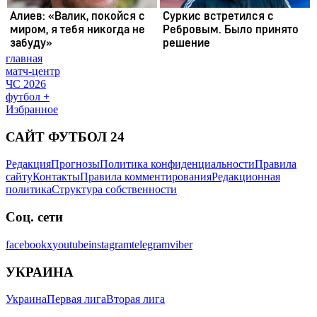
главная
матч-центр
ЧС 2026
футбол +
Избранное
САЙТ ФУТБОЛ 24
Редакция
Прогнозы
Политика конфиденциальности
Правила
сайту
Контакты
Правила комментирования
Редакционная
политика
Структура собственности
Соц. сети
facebook
x
youtube
instagram
telegram
viber
УКРАИНА
Украина
Первая лига
Вторая лига