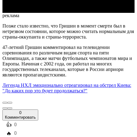
реклама
Позже стало известно, что Гришин в момент смерти был в
нетрезвом состоянии, которое можно считать нормальным для
страны-оккупанта и страны-террориста.
47-летний Гришин комментировал на телевидении
соревнования по различным видам спорта на пяти
Олимпиадах, а также матчи футбольных чемпионатов мира и
Европы. Начиная с 2002 года, он работал на многих
государственных телеканалах, которые в России априори
являются пропагандистскими.
Легенда НХЛ эмоционально отреагировал на обстрел Киева:
"До каких пор это будет продолжаться?"
0
Комментировать
️👍
0
️🔥
0