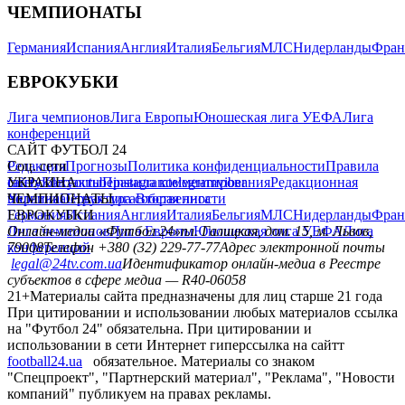
ЧЕМПИОНАТЫ
Германия
Испания
Англия
Италия
Бельгия
МЛС
Нидерланды
Фран
ЕВРОКУБКИ
Лига чемпионов
Лига Европы
Юношеская лига УЕФА
Лига
конференций
САЙТ ФУТБОЛ 24
Редакция
Соц. сети
Прогнозы
Политика конфиденциальности
Правила
сайту
facebook
УКРАИНА
Контакты
x
youtube
Правила комментирования
instagram
telegram
viber
Редакционная
политика
Украина
ЧЕМПИОНАТЫ
Первая лига
Структура собственности
Вторая лига
Германия
ЕВРОКУБКИ
Испания
Англия
Италия
Бельгия
МЛС
Нидерланды
Фран
Лига чемпионов
Онлайн-медиа «Футбол 24»
Лига Европы
пл. Галицкая, дом. 15, м. Львов,
Юношеская лига УЕФА
Лига
конференций
79008
Телефон +380 (32) 229-77-77
Адрес электронной почты
legal@24tv.com.ua
Идентификатор онлайн-медиа в Реестре
субъектов в сфере медиа — R40-06058
21+
Материалы сайта предназначены для лиц старше 21 года
При цитировании и использовании любых материалов ссылка
на "Футбол 24" обязательна. При цитировании и
использовании в сети Интернет гиперссылка на сайтт
football24.ua
обязательное. Материалы со знаком
"Спецпроект", "Партнерский материал", "Реклама", "Новости
компаний" публикуем на правах рекламы.