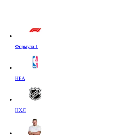
Формула 1
НБА
НХЛ