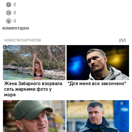
️😄
0
️😢
0
️🤬
0
комментарии