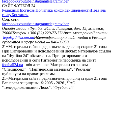
facebook
x
youtube
instagram
telegram
viber
САЙТ ФУТБОЛ 24
Редакция
Прогнозы
Политика конфиденциальности
Правила
сайту
Контакты
Соц. сети
facebook
x
youtube
instagram
telegram
viber
Онлайн-медиа «Футбол 24»
пл. Галицкая, дом. 15, м. Львов,
79008
Телефон +380 (32) 229-77-77
Адрес электронной почты
legal@24tv.com.ua
Идентификатор онлайн-медиа в Реестре
субъектов в сфере медиа — R40-06058
21+
Материалы сайта предназначены для лиц старше 21 года
При цитировании и использовании любых материалов ссылка
на "Футбол 24" обязательна. При цитировании и
использовании в сети Интернет гиперссылка на сайтт
football24.ua
обязательное. Материалы со знаком
"Спецпроект", "Партнерский материал", "Реклама"
публикуем на правах рекламы.
21+
Материалы сайта предназначены для лиц старше 21 года
Все права защищены. © 2005 -
2026
, ЧАО
"Телерадиокомпания Люкс". "Футбол 24".