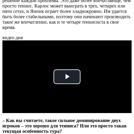
решение каждой проблемы. Это даже более впечатляюще, чем
просто теннис. Карлос может выиграть в трех, четырех или
пяти сетах, и Янник играет более хладнокровно. Им удается
быть более стабильными, поэтому они начинают производить
такое же впечатление, как и те четыре теннисиста в свое
время.
видео дня
Play
Video
– Как вы считаете, такое сильное доминирование двух
игроков – это хорошо для тенниса? Или это просто такая
текущая особенность тура?