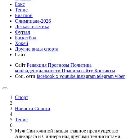
Бокс
Тенис
Биатлон
Олимпиада-2026
Легкая атлетика
Футзал
Баскетбол
Хокей
Другие виды спорта
Сайт
Сайт
Редакция
Прогнозы
Политика
конфиденциальности
Правила сайту
Контакты
Соц. сети
facebook
x
youtube
instagram
telegram
viber
Спорт
Новости Cпорта
Тенис
Муж Свитолиной назвал главное преимущество
Алькараса и Синнера над другими теннисистами: