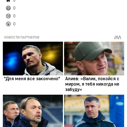
️🔥
0
️😄
0
️😢
0
️🤬
0