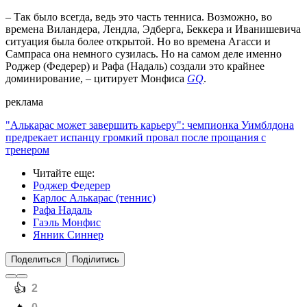
– Так было всегда, ведь это часть тенниса. Возможно, во
времена Виландера, Лендла, Эдберга, Беккера и Иванишевича
ситуация была более открытой. Но во времена Агасси и
Сампраса она немного сузилась. Но на самом деле именно
Роджер (Федерер) и Рафа (Надаль) создали это крайнее
доминирование, – цитирует Монфиса
GQ
.
реклама
"Алькарас может завершить карьеру": чемпионка Уимблдона
предрекает испанцу громкий провал после прощания с
тренером
Читайте еще
:
Роджер Федерер
Карлос Алькарас (теннис)
Рафа Надаль
Гаэль Монфис
Янник Синнер
Поделиться
Поділитись
️👍
2