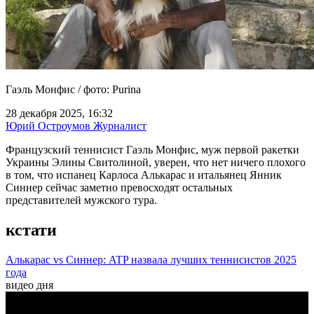
Гаэль Монфис / фото: Purina
28 декабря 2025, 16:32
Юрий Остроумов
Журналист
Французский теннисист Гаэль Монфис, муж первой ракетки
Украины Элины Свитолиной, уверен, что нет ничего плохого
в том, что испанец Карлоса Алькарас и итальянец Янник
Синнер сейчас заметно превосходят остальных
представителей мужского тура.
кстати
Алькарас vs Синнер: ATP назвала лучших теннисистов 2025
года
видео дня