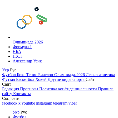
Олимпиада 2026
Формула 1
НБА
НХЛ
Александр Усик
Укр
Рус
Футбол
Бокс
Тенис
Биатлон
Олимпиада-2026
Легкая атлетика
Футзал
Баскетбол
Хокей
Другие виды спорта
Сайт
Сайт
Редакция
Прогнозы
Политика конфиденциальности
Правила
сайту
Контакты
Соц. сети
facebook
x
youtube
instagram
telegram
viber
Укр
Рус
Футбол