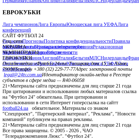
Германия
Испания
Англия
Италия
Бельгия
МЛС
Нидерланды
Фран
ЕВРОКУБКИ
Лига чемпионов
Лига Европы
Юношеская лига УЕФА
Лига
конференций
САЙТ ФУТБОЛ 24
Редакция
Соц. сети
Прогнозы
Политика конфиденциальности
Правила
сайту
facebook
УКРАИНА
Контакты
x
youtube
Правила комментирования
instagram
telegram
viber
Редакционная
политика
Украина
ЧЕМПИОНАТЫ
Первая лига
Структура собственности
Вторая лига
Германия
ЕВРОКУБКИ
Испания
Англия
Италия
Бельгия
МЛС
Нидерланды
Фран
Лига чемпионов
Онлайн-медиа «Футбол 24»
Лига Европы
пл. Галицкая, дом. 15, м. Львов,
Юношеская лига УЕФА
Лига
конференций
79008
Телефон +380 (32) 229-77-77
Адрес электронной почты
legal@24tv.com.ua
Идентификатор онлайн-медиа в Реестре
субъектов в сфере медиа — R40-06058
21+
Материалы сайта предназначены для лиц старше 21 года
При цитировании и использовании любых материалов ссылка
на "Футбол 24" обязательна. При цитировании и
использовании в сети Интернет гиперссылка на сайтт
football24.ua
обязательное. Материалы со знаком
"Спецпроект", "Партнерский материал", "Реклама", "Новости
компаний" публикуем на правах рекламы.
21+
Материалы сайта предназначены для лиц старше 21 года
Все права защищены. © 2005 -
2026
, ЧАО
"Телерадиокомпания Люкс". "Футбол 24".