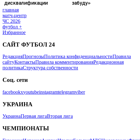
главная
матч-центр
ЧС 2026
футбол +
Избранное
САЙТ ФУТБОЛ 24
Редакция
Прогнозы
Политика конфиденциальности
Правила
сайту
Контакты
Правила комментирования
Редакционная
политика
Структура собственности
Соц. сети
facebook
x
youtube
instagram
telegram
viber
УКРАИНА
Украина
Первая лига
Вторая лига
ЧЕМПИОНАТЫ