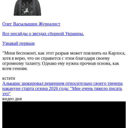
Олег Васылышин
Журналист
Все инсайды о звездах сборной Украины.
Узнавай первым
"Меня беспокоит, как этот разрыв может повлиять на Карлоса,
хотя я верю, что он справится с этим благодаря своему
огромному таланту. Однако ему нужна прочная основа, как
всем гениям.
кстати
Алькарас шокировал решением относительно своего тренера
накануне старта сезона 2026 года: "Мне очень тяжело писать
это"
видео дня