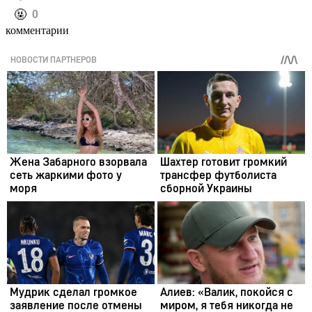
️🤬
0
комментарии