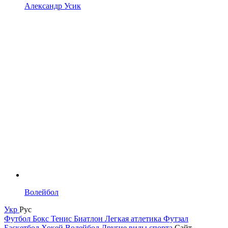
Александр Усик
Волейбол
Укр
Рус
Футбол
Бокс
Тенис
Биатлон
Легкая атлетика
Футзал
Баскетбол
Хокей
Волейбол
Другие виды спорта
Сайт