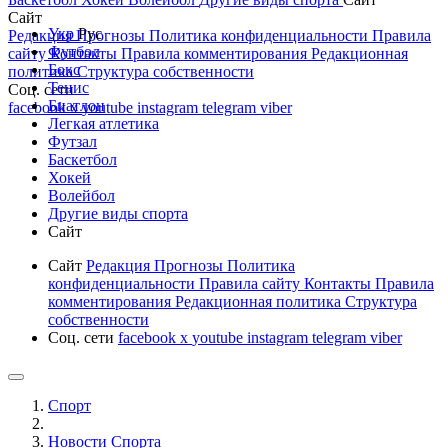
Сайт
Укр
Рус
Редакция
Прогнозы
Политика конфиденциальности
Правила
Футбол
сайту
Контакты
Правила комментирования
Редакционная
Бокс
политика
Структура собственности
Тенис
Соц. сети
Биатлон
facebook
x
youtube
instagram
telegram
viber
Легкая атлетика
Футзал
Баскетбол
Хокей
Волейбол
Другие виды спорта
Сайт
Сайт
Редакция
Прогнозы
Политика
конфиденциальности
Правила сайту
Контакты
Правила
комментирования
Редакционная политика
Структура
собственности
Соц. сети
facebook
x
youtube
instagram
telegram
viber
Спорт
Новости Cпорта