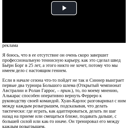
Play
Video
реклама
Я боюсь, что в ее отсутствие он очень скоро завершит
профессиональную теннисную карьеру, как это сделал швед
Бьёрн Борг в 25 лет, а этого никто не хочет, потому что мы
имеем дело с настоящим гением.
Если в начале сезона что-то пойдет не так и Синнер выиграет
первые два турнира Большого шлема (Открытый чемпионат
Австралии и Ролан Гаррос, –
прим
.), то, по моему мнению,
Алькарас способен оперативно вернуть Ферреро к
руководству своей командой. Хуан-Карлос разговаривал с ним
между каждым розыгрышем, подсказывая, что делать
тактически: где играть, как адаптироваться, делать ли шаг
назад на приеме или смещаться ближе, подавать дальше, с
большей силой или как-то иначе. Он тренировал его между
каждым розыгрышем.