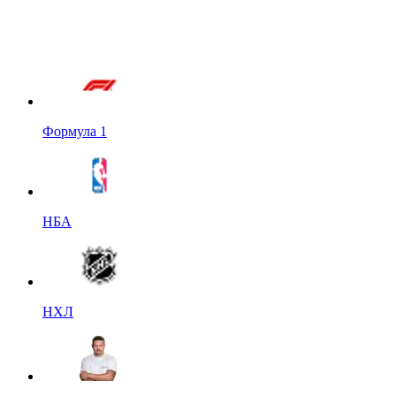
Формула 1
НБА
НХЛ