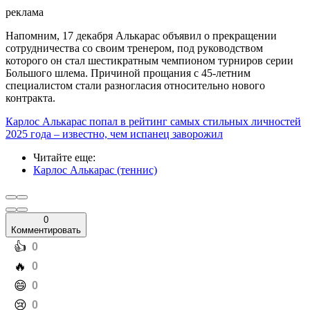
реклама
Напомним, 17 декабря Алькарас объявил о прекращении
сотрудничества со своим тренером, под руководством
которого он стал шестикратным чемпионом турниров серии
Большого шлема. Причиной прощания с 45-летним
специалистом стали разногласия относительно нового
контракта.
Карлос Алькарас попал в рейтинг самых стильных личностей
2025 года – известно, чем испанец заворожил
Читайте еще
:
Карлос Алькарас (теннис)
0
Комментировать
️👍
0
️🔥
0
️😄
0
️😢
0