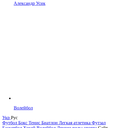
Александр Усик
Волейбол
Укр
Рус
Футбол
Бокс
Тенис
Биатлон
Легкая атлетика
Футзал
Баскетбол
Хокей
Волейбол
Другие виды спорта
Сайт