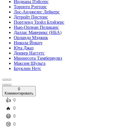
Индиана Пэйсерс
Торонто Рэпторс
Лос-Анджелес Лейкерс
Детройт Пистонс
Портленд Трэйл Блэйзерс
Нью-Орлеан Пеликанс
Даллас Маверикс (НБА)
Орландо Мэджик
Никола Йокич
Юта Джаз
Денвер Наггетс
Миннесота Тимбервулвз
Максим Шульга
Бруклин Нетс
0
Комментировать
️👍
0
️🔥
0
️😄
0
️😢
0