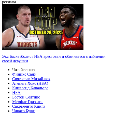
реклама
Экс-баскетболист НБА арестован и обвиняется в избиении
своей девушки
Читайте еще
:
Финикс Санз
Святослав Михайлюк
Атланта Хокс (НБА)
Кливленд Кавальерс
НБА
Бостон Селтикс
Мемфис Гриззлис
Сакраменто Кингз
Чикаго Буллз