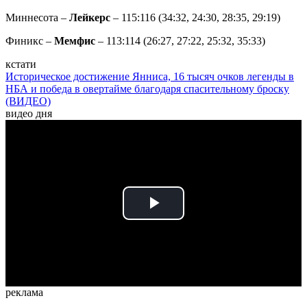
Миннесота –
Лейкерс
– 115:116 (34:32, 24:30, 28:35, 29:19)
Финикс –
Мемфис
– 113:114 (26:27, 27:22, 25:32, 35:33)
кстати
Историческое достижение Янниса, 16 тысяч очков легенды в
НБА и победа в овертайме благодаря спасительному броску
(ВИДЕО)
видео дня
Play
Video
реклама