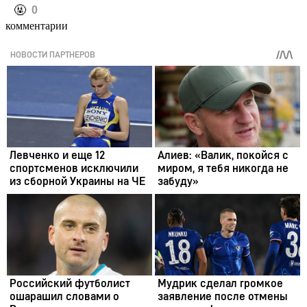
️🤬
0
комментарии