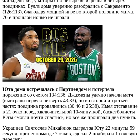
Филадельфия, у которых по четыре выигрыша в четырех
поединках. Буллз дома уверенно разобрались с Сакраменто
(126:113), благодаря мощной игре во второй половине матча.
76-е прошлой ночью не играли.
Юта дома встречалась с Портлендом
и потерпела
поражение со счетом 134:136. Джазмены удачно начали матч
(выиграли первую четверть 43:33), но во второй и третьей
частях поединка провалились (30:46 и 25:38). Имея отставание
в 21 очко перед заключительной 10-минуткой, баскетболисты
Юты смогли почти спастись, но все же проиграли два пункта.
Украинец Святослав Михайлюк сыграл за Юту 22 минуты 59
секунд, принес команде 7 очков, сделал 2 подбора и 1 голевую
передачу.