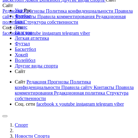
Сайт
Укр
Рус
Редакция
Прогнозы
Политика конфиденциальности
Правила
Футбол
сайту
Контакты
Правила комментирования
Редакционная
Бокс
политика
Структура собственности
Тенис
Соц. сети
Биатлон
facebook
x
youtube
instagram
telegram
viber
Легкая атлетика
Футзал
Баскетбол
Хокей
Волейбол
Другие виды спорта
Сайт
Сайт
Редакция
Прогнозы
Политика
конфиденциальности
Правила сайту
Контакты
Правила
комментирования
Редакционная политика
Структура
собственности
Соц. сети
facebook
x
youtube
instagram
telegram
viber
Спорт
Новости Cпорта