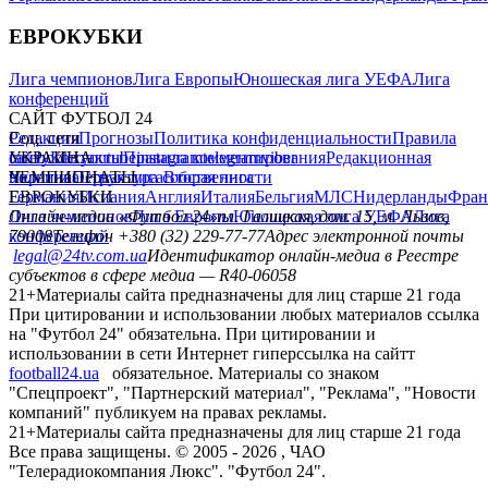
ЕВРОКУБКИ
Лига чемпионов
Лига Европы
Юношеская лига УЕФА
Лига
конференций
САЙТ ФУТБОЛ 24
Редакция
Соц. сети
Прогнозы
Политика конфиденциальности
Правила
сайту
facebook
УКРАИНА
Контакты
x
youtube
Правила комментирования
instagram
telegram
viber
Редакционная
политика
Украина
ЧЕМПИОНАТЫ
Первая лига
Структура собственности
Вторая лига
Германия
ЕВРОКУБКИ
Испания
Англия
Италия
Бельгия
МЛС
Нидерланды
Фран
Лига чемпионов
Онлайн-медиа «Футбол 24»
Лига Европы
пл. Галицкая, дом. 15, м. Львов,
Юношеская лига УЕФА
Лига
конференций
79008
Телефон +380 (32) 229-77-77
Адрес электронной почты
legal@24tv.com.ua
Идентификатор онлайн-медиа в Реестре
субъектов в сфере медиа — R40-06058
21+
Материалы сайта предназначены для лиц старше 21 года
При цитировании и использовании любых материалов ссылка
на "Футбол 24" обязательна. При цитировании и
использовании в сети Интернет гиперссылка на сайтт
football24.ua
обязательное. Материалы со знаком
"Спецпроект", "Партнерский материал", "Реклама", "Новости
компаний" публикуем на правах рекламы.
21+
Материалы сайта предназначены для лиц старше 21 года
Все права защищены. © 2005 -
2026
, ЧАО
"Телерадиокомпания Люкс". "Футбол 24".