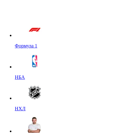
Формула 1
НБА
НХЛ