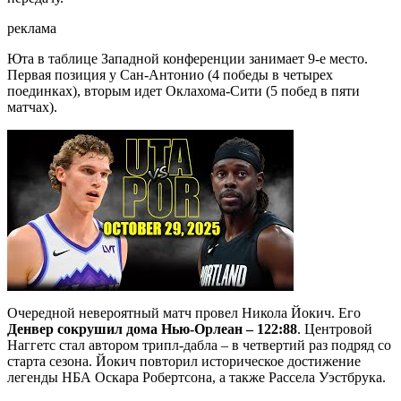
реклама
Юта в таблице Западной конференции занимает 9-е место.
Первая позиция у Сан-Антонио (4 победы в четырех
поединках), вторым идет Оклахома-Сити (5 побед в пяти
матчах).
Очередной невероятный матч провел Никола Йокич. Его
Денвер сокрушил дома Нью-Орлеан – 122:88
. Центровой
Наггетс стал автором трипл-дабла – в четвертий раз подряд со
старта сезона. Йокич повторил историческое достижение
легенды НБА Оскара Робертсона, а также Рассела Уэстбрука.