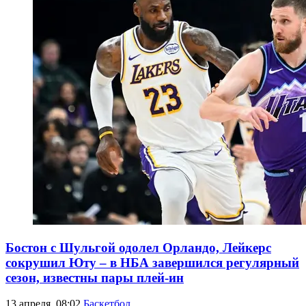
Бостон с Шульгой одолел Орландо, Лейкерс
сокрушил Юту – в НБА завершился регулярный
сезон, известны пары плей-ин
13 апреля, 08:02
Баскетбол