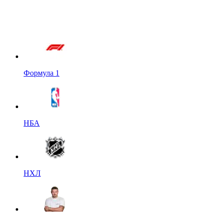
Формула 1
НБА
НХЛ