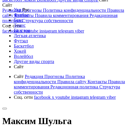
Сайт
Укр
Рус
Редакция
Прогнозы
Политика конфиденциальности
Правила
Футбол
сайту
Контакты
Правила комментирования
Редакционная
Бокс
политика
Структура собственности
Тенис
Соц. сети
Биатлон
facebook
x
youtube
instagram
telegram
viber
Легкая атлетика
Футзал
Баскетбол
Хокей
Волейбол
Другие виды спорта
Сайт
Сайт
Редакция
Прогнозы
Политика
конфиденциальности
Правила сайту
Контакты
Правила
комментирования
Редакционная политика
Структура
собственности
Соц. сети
facebook
x
youtube
instagram
telegram
viber
Максим Шульга