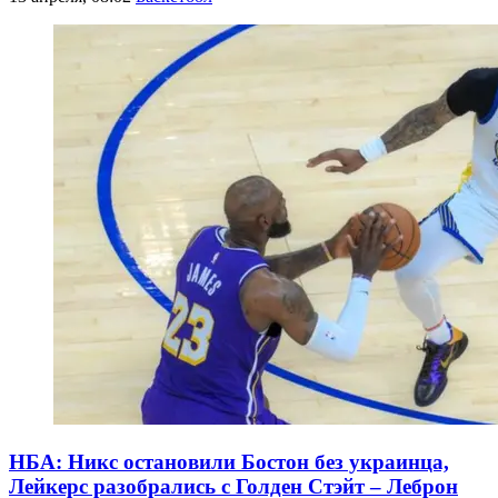
НБА: Никс остановили Бостон без украинца,
Лейкерс разобрались с Голден Стэйт – Леброн