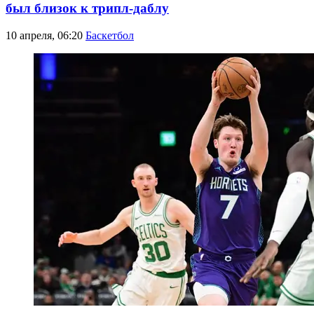
был близок к трипл-даблу
10 апреля, 06:20
Баскетбол