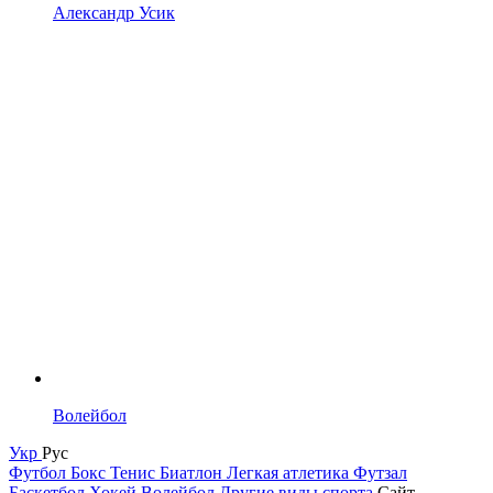
Александр Усик
Волейбол
Укр
Рус
Футбол
Бокс
Тенис
Биатлон
Легкая атлетика
Футзал
Баскетбол
Хокей
Волейбол
Другие виды спорта
Сайт