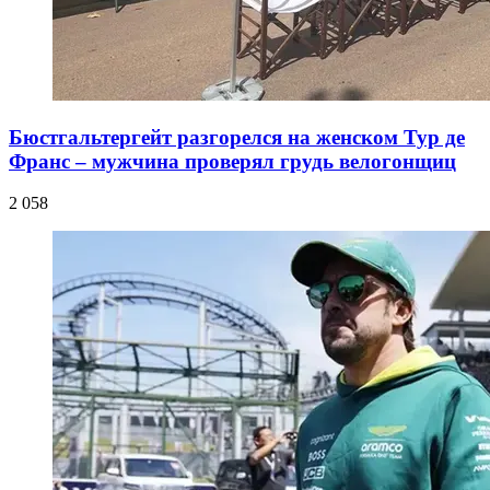
Бюстгальтергейт разгорелся на женском Тур де
Франс – мужчина проверял грудь велогонщиц
2 058