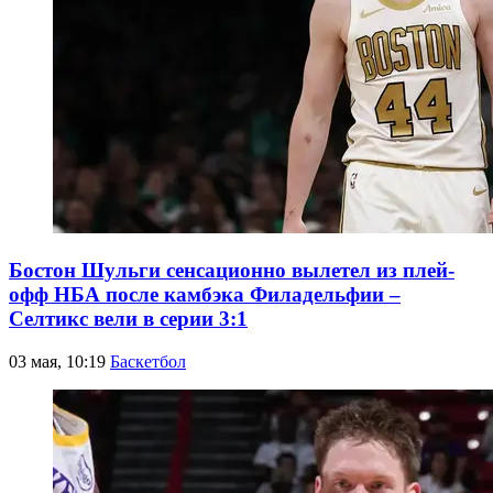
Бостон Шульги сенсационно вылетел из плей-
офф НБА после камбэка Филадельфии –
Селтикс вели в серии 3:1
03 мая, 10:19
Баскетбол