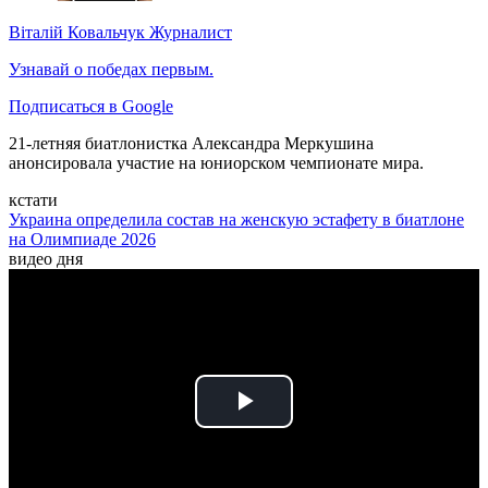
Віталій Ковальчук
Журналист
Узнавай о победах первым.
Подписаться в Google
21-летняя биатлонистка Александра Меркушина
анонсировала участие на юниорском чемпионате мира.
кстати
Украина определила состав на женскую эстафету в биатлоне
на Олимпиаде 2026
видео дня
Play
Video