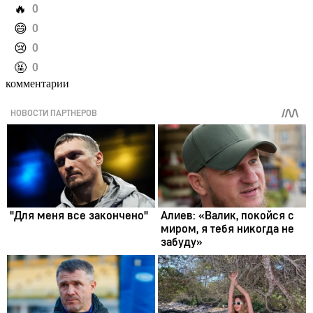
️🔥
0
️😄
0
️😢
0
️🤬
0
комментарии