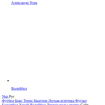
Александр Усик
Волейбол
Укр
Рус
Футбол
Бокс
Тенис
Биатлон
Легкая атлетика
Футзал
Баскетбол
Хокей
Волейбол
Другие виды спорта
Сайт