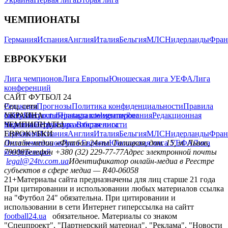
ЧЕМПИОНАТЫ
Германия
Испания
Англия
Италия
Бельгия
МЛС
Нидерланды
Фран
ЕВРОКУБКИ
Лига чемпионов
Лига Европы
Юношеская лига УЕФА
Лига
конференций
САЙТ ФУТБОЛ 24
Редакция
Соц. сети
Прогнозы
Политика конфиденциальности
Правила
сайту
facebook
УКРАИНА
Контакты
x
youtube
Правила комментирования
instagram
telegram
viber
Редакционная
политика
Украина
ЧЕМПИОНАТЫ
Первая лига
Структура собственности
Вторая лига
Германия
ЕВРОКУБКИ
Испания
Англия
Италия
Бельгия
МЛС
Нидерланды
Фран
Лига чемпионов
Онлайн-медиа «Футбол 24»
Лига Европы
пл. Галицкая, дом. 15, м. Львов,
Юношеская лига УЕФА
Лига
конференций
79008
Телефон +380 (32) 229-77-77
Адрес электронной почты
legal@24tv.com.ua
Идентификатор онлайн-медиа в Реестре
субъектов в сфере медиа — R40-06058
21+
Материалы сайта предназначены для лиц старше 21 года
При цитировании и использовании любых материалов ссылка
на "Футбол 24" обязательна. При цитировании и
использовании в сети Интернет гиперссылка на сайтт
football24.ua
обязательное. Материалы со знаком
"Спецпроект", "Партнерский материал", "Реклама", "Новости