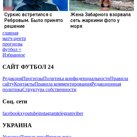
главная
матч-центр
прогнозы
футбол +
Избранное
САЙТ ФУТБОЛ 24
Редакция
Прогнозы
Политика конфиденциальности
Правила
сайту
Контакты
Правила комментирования
Редакционная
политика
Структура собственности
Соц. сети
facebook
x
youtube
instagram
telegram
viber
УКРАИНА
Украина
Первая лига
Вторая лига