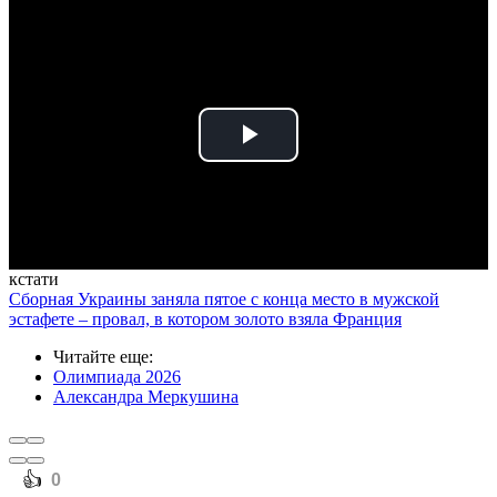
Play
Video
кстати
Сборная Украины заняла пятое с конца место в мужской
эстафете – провал, в котором золото взяла Франция
Читайте еще
:
Олимпиада 2026
Александра Меркушина
️👍
0