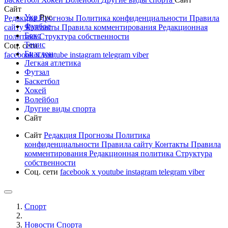
Сайт
Укр
Рус
Редакция
Прогнозы
Политика конфиденциальности
Правила
Футбол
сайту
Контакты
Правила комментирования
Редакционная
Бокс
политика
Структура собственности
Тенис
Соц. сети
Биатлон
facebook
x
youtube
instagram
telegram
viber
Легкая атлетика
Футзал
Баскетбол
Хокей
Волейбол
Другие виды спорта
Сайт
Сайт
Редакция
Прогнозы
Политика
конфиденциальности
Правила сайту
Контакты
Правила
комментирования
Редакционная политика
Структура
собственности
Соц. сети
facebook
x
youtube
instagram
telegram
viber
Спорт
Новости Cпорта