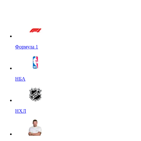
Формула 1
НБА
НХЛ