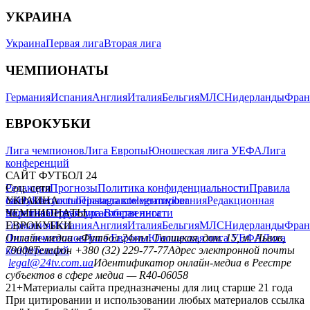
УКРАИНА
Украина
Первая лига
Вторая лига
ЧЕМПИОНАТЫ
Германия
Испания
Англия
Италия
Бельгия
МЛС
Нидерланды
Фран
ЕВРОКУБКИ
Лига чемпионов
Лига Европы
Юношеская лига УЕФА
Лига
конференций
САЙТ ФУТБОЛ 24
Редакция
Соц. сети
Прогнозы
Политика конфиденциальности
Правила
сайту
facebook
УКРАИНА
Контакты
x
youtube
Правила комментирования
instagram
telegram
viber
Редакционная
политика
Украина
ЧЕМПИОНАТЫ
Первая лига
Структура собственности
Вторая лига
Германия
ЕВРОКУБКИ
Испания
Англия
Италия
Бельгия
МЛС
Нидерланды
Фран
Лига чемпионов
Онлайн-медиа «Футбол 24»
Лига Европы
пл. Галицкая, дом. 15, м. Львов,
Юношеская лига УЕФА
Лига
конференций
79008
Телефон +380 (32) 229-77-77
Адрес электронной почты
legal@24tv.com.ua
Идентификатор онлайн-медиа в Реестре
субъектов в сфере медиа — R40-06058
21+
Материалы сайта предназначены для лиц старше 21 года
При цитировании и использовании любых материалов ссылка