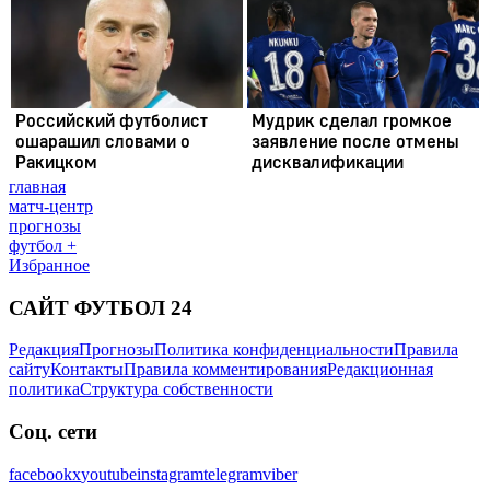
главная
матч-центр
прогнозы
футбол +
Избранное
САЙТ ФУТБОЛ 24
Редакция
Прогнозы
Политика конфиденциальности
Правила
сайту
Контакты
Правила комментирования
Редакционная
политика
Структура собственности
Соц. сети
facebook
x
youtube
instagram
telegram
viber