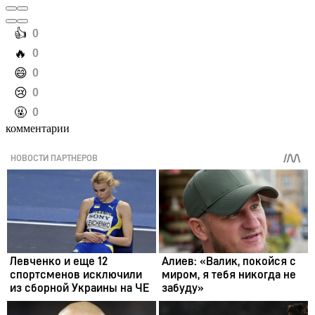
️👍
0
️🔥
0
️😄
0
️😢
0
️🤬
0
комментарии