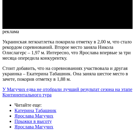
Video
реклама
Украинская легкоатлетка покорила отметку в 2,00 м, что стало
рекордом соревнований. Второе место заняла Никола
Олислагерс – 1,97 м. Интересно, что Ярослава впервые за три
месяца опередила конкурентку.
Стоит добавить, что на соревнованиях участвовала и другая
украинка – Екатерина Табашник. Она заняла шестое место в
зачете, покорив отметку в 1,88 м.
У Магучих едва не отобрали лучший результат сезона на этапе
Континентального тура
Читайте еще
:
Катерина Табашник
Ярослава Магучих
Прыжки в высоту
Ярослава Магучих