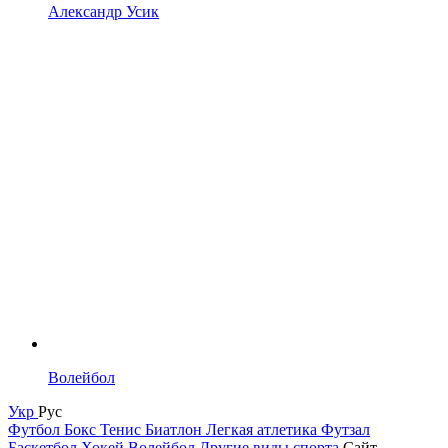
Александр Усик
Волейбол
Укр
Рус
Футбол
Бокс
Тенис
Биатлон
Легкая атлетика
Футзал
Баскетбол
Хокей
Волейбол
Другие виды спорта
Сайт