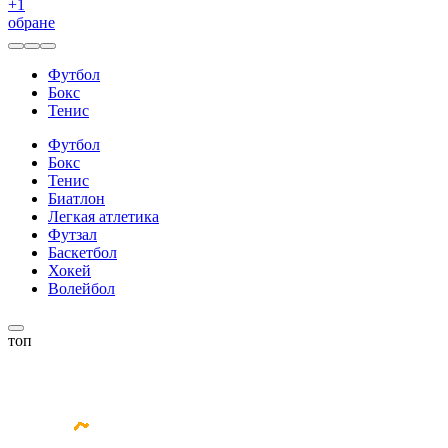
+
1
обране
Футбол
Бокс
Тенис
Футбол
Бокс
Тенис
Биатлон
Легкая атлетика
Футзал
Баскетбол
Хокей
Волейбол
топ