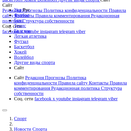
Сайт
Укр
Рус
Редакция
Прогнозы
Политика конфиденциальности
Правила
Футбол
сайту
Контакты
Правила комментирования
Редакционная
Бокс
политика
Структура собственности
Тенис
Соц. сети
Биатлон
facebook
x
youtube
instagram
telegram
viber
Легкая атлетика
Футзал
Баскетбол
Хокей
Волейбол
Другие виды спорта
Сайт
Сайт
Редакция
Прогнозы
Политика
конфиденциальности
Правила сайту
Контакты
Правила
комментирования
Редакционная политика
Структура
собственности
Соц. сети
facebook
x
youtube
instagram
telegram
viber
Спорт
Новости Cпорта