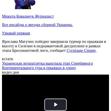
Микита Ковальчук
Журналист
Все инсайды о звездах сборной Украины.
Узнавай первым
Ярослава Магучих победно завершила турнир по прыжкам в
высоту в Силезии в недиамантовой дисциплине в рамках
этапа Бриллиантовой лиги, сообщает
Суспільне Спорт
.
кстати
Украинская легкоатлетка выиграла этап Серебряного
Континентального тура в прыжках в длину
видео дня
Play