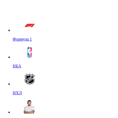
Формула 1
НБА
НХЛ