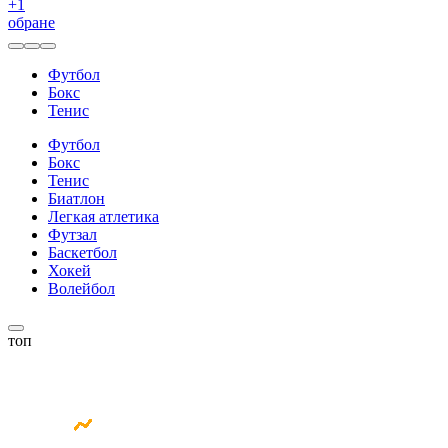
+
1
обране
Футбол
Бокс
Тенис
Футбол
Бокс
Тенис
Биатлон
Легкая атлетика
Футзал
Баскетбол
Хокей
Волейбол
топ