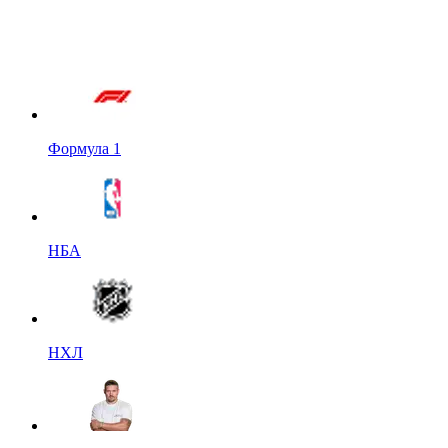
Формула 1
НБА
НХЛ