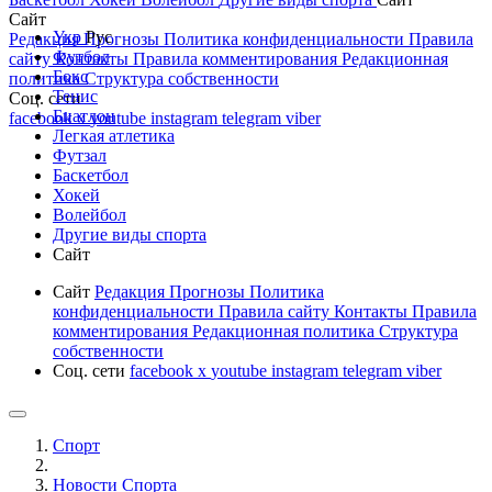
Сайт
Укр
Рус
Редакция
Прогнозы
Политика конфиденциальности
Правила
Футбол
сайту
Контакты
Правила комментирования
Редакционная
Бокс
политика
Структура собственности
Тенис
Соц. сети
Биатлон
facebook
x
youtube
instagram
telegram
viber
Легкая атлетика
Футзал
Баскетбол
Хокей
Волейбол
Другие виды спорта
Сайт
Сайт
Редакция
Прогнозы
Политика
конфиденциальности
Правила сайту
Контакты
Правила
комментирования
Редакционная политика
Структура
собственности
Соц. сети
facebook
x
youtube
instagram
telegram
viber
Спорт
Новости Cпорта