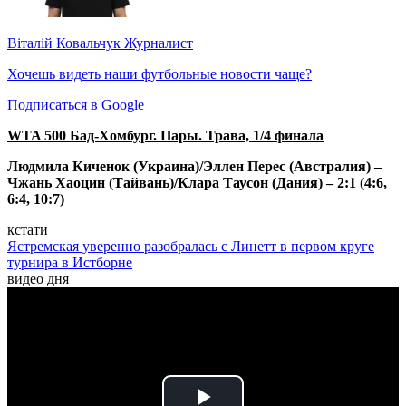
Віталій Ковальчук
Журналист
Хочешь видеть наши футбольные новости чаще?
Подписаться в Google
WTA 500 Бад-Хомбург. Пары. Трава, 1/4 финала
Людмила Киченок (Украина)/Эллен Перес (Австралия) –
Чжань Хаоцин (Тайвань)/Клара Таусон (Дания) – 2:1 (4:6,
6:4, 10:7)
кстати
Ястремская уверенно разобралась с Линетт в первом круге
турнира в Истборне
видео дня