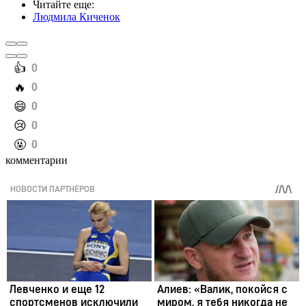
Читайте еще
:
Людмила Киченок
️👍
0
️🔥
0
️😄
0
️😢
0
️🤬
0
комментарии