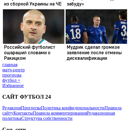
главная
матч-центр
прогнозы
футбол +
Избранное
САЙТ ФУТБОЛ 24
Редакция
Прогнозы
Политика конфиденциальности
Правила
сайту
Контакты
Правила комментирования
Редакционная
политика
Структура собственности
Соц. сети