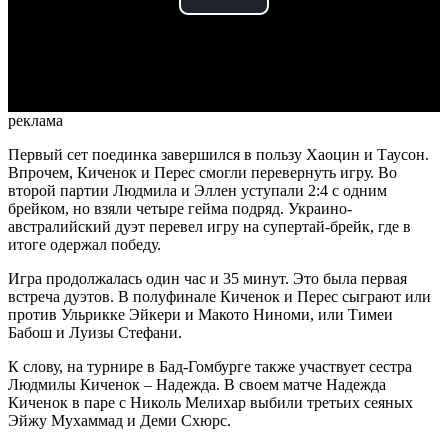
Play
Video
реклама
Первый сет поединка завершился в пользу Хаоцин и Таусон.
Впрочем, Киченок и Перес смогли перевернуть игру. Во
второй партии Людмила и Эллен уступали 2:4 с одним
брейком, но взяли четыре гейма подряд. Украино-
австралийский дуэт перевел игру на супертай-брейк, где в
итоге одержал победу.
Игра продолжалась один час и 35 минут. Это была первая
встреча дуэтов. В полуфинале Киченок и Перес сыграют или
против Ульрикке Эйкери и Макото Ниноми, или Тимеи
Бабош и Луизы Стефани.
К слову, на турнире в Бад-Гомбурге также участвует сестра
Людмилы Киченок – Надежда. В своем матче Надежда
Киченок в паре с Николь Мелихар выбили третьих сеяных
Эйжу Мухаммад и Деми Схюрс.