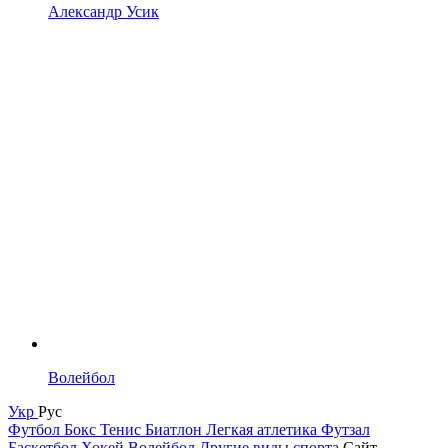
Александр Усик
Волейбол
Укр
Рус
Футбол
Бокс
Тенис
Биатлон
Легкая атлетика
Футзал
Баскетбол
Хокей
Волейбол
Другие виды спорта
Сайт