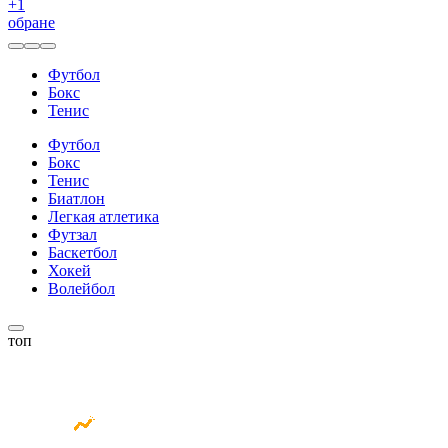
+
1
обране
Футбол
Бокс
Тенис
Футбол
Бокс
Тенис
Биатлон
Легкая атлетика
Футзал
Баскетбол
Хокей
Волейбол
топ