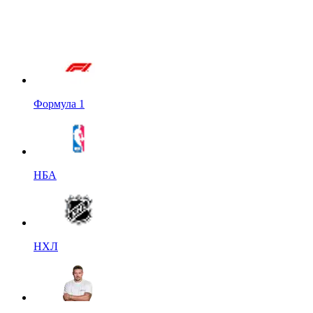
Формула 1
НБА
НХЛ