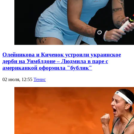
Олейникова и Киченок устроили украинское
дерби на Уимблдоне – Людмила в паре с
американкой оформила "бублик"
02 июля, 12:55
Тенис