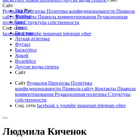
Сайт
Укр
Рус
Редакция
Прогнозы
Политика конфиденциальности
Правила
Футбол
сайту
Контакты
Правила комментирования
Редакционная
Бокс
политика
Структура собственности
Тенис
Соц. сети
Биатлон
facebook
x
youtube
instagram
telegram
viber
Легкая атлетика
Футзал
Баскетбол
Хокей
Волейбол
Другие виды спорта
Сайт
Сайт
Редакция
Прогнозы
Политика
конфиденциальности
Правила сайту
Контакты
Правила
комментирования
Редакционная политика
Структура
собственности
Соц. сети
facebook
x
youtube
instagram
telegram
viber
Людмила Киченок