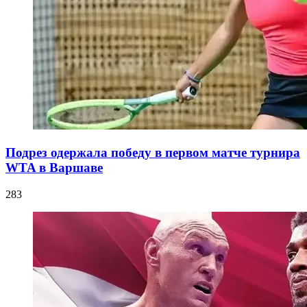
Подрез одержала победу в первом матче турнира
WTA в Варшаве
283