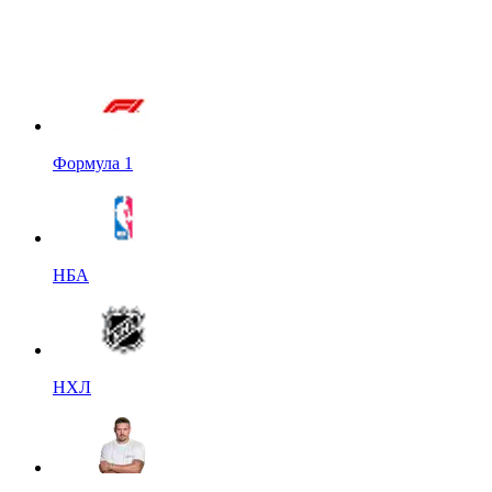
Формула 1
НБА
НХЛ