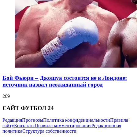
Бой Фьюри – Джошуа состоится не в Лондоне:
источник назвал неожиданный город
269
САЙТ ФУТБОЛ 24
Редакция
Прогнозы
Политика конфиденциальности
Правила
сайту
Контакты
Правила комментирования
Редакционная
политика
Структура собственности