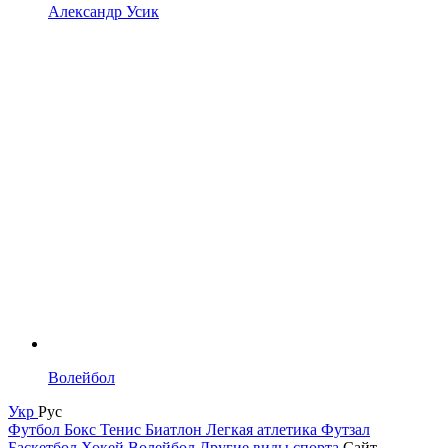
Александр Усик
Волейбол
Укр
Рус
Футбол
Бокс
Тенис
Биатлон
Легкая атлетика
Футзал
Баскетбол
Хокей
Волейбол
Другие виды спорта
Сайт