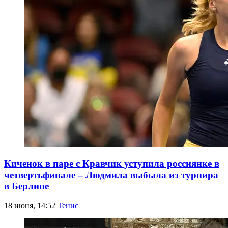
Киченок в паре с Кравчик уступила россиянке в
четвертьфинале – Людмила выбыла из турнира
в Берлине
18 июня, 14:52
Тенис