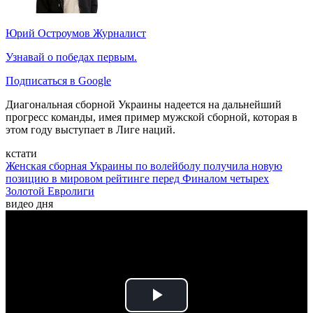
Юрий Остроумов
Журналист
Узнавай о победах первым.
Подписаться в Google
Диагональная сборной Украины надеется на дальнейший
прогресс команды, имея пример мужской сборной, которая в
этом году выступает в Лиге наций.
кстати
Женская сборная Украины по волейболу получила новую
позицию в мировом рейтинге перед Финалом четырех
Золотой Евролиги
видео дня
Play