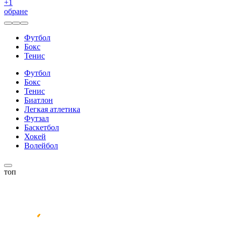
+
1
обране
Футбол
Бокс
Тенис
Футбол
Бокс
Тенис
Биатлон
Легкая атлетика
Футзал
Баскетбол
Хокей
Волейбол
топ