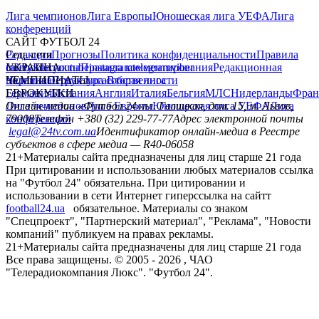
Лига чемпионов
Лига Европы
Юношеская лига УЕФА
Лига
конференций
САЙТ ФУТБОЛ 24
Редакция
Соц. сети
Прогнозы
Политика конфиденциальности
Правила
сайту
facebook
УКРАИНА
Контакты
x
youtube
Правила комментирования
instagram
telegram
viber
Редакционная
политика
Украина
ЧЕМПИОНАТЫ
Первая лига
Структура собственности
Вторая лига
Германия
ЕВРОКУБКИ
Испания
Англия
Италия
Бельгия
МЛС
Нидерланды
Фран
Лига чемпионов
Онлайн-медиа «Футбол 24»
Лига Европы
пл. Галицкая, дом. 15, м. Львов,
Юношеская лига УЕФА
Лига
конференций
79008
Телефон +380 (32) 229-77-77
Адрес электронной почты
legal@24tv.com.ua
Идентификатор онлайн-медиа в Реестре
субъектов в сфере медиа — R40-06058
21+
Материалы сайта предназначены для лиц старше 21 года
При цитировании и использовании любых материалов ссылка
на "Футбол 24" обязательна. При цитировании и
использовании в сети Интернет гиперссылка на сайтт
football24.ua
обязательное. Материалы со знаком
"Спецпроект", "Партнерский материал", "Реклама", "Новости
компаний" публикуем на правах рекламы.
21+
Материалы сайта предназначены для лиц старше 21 года
Все права защищены. © 2005 -
2026
, ЧАО
"Телерадиокомпания Люкс". "Футбол 24".