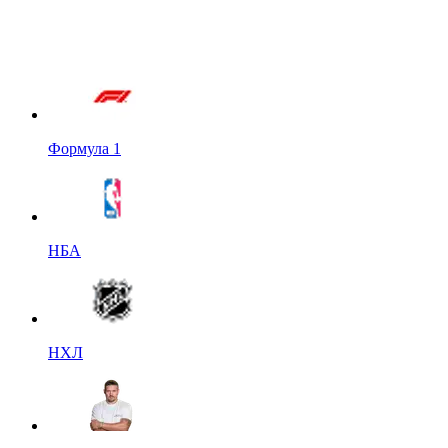
Формула 1
НБА
НХЛ