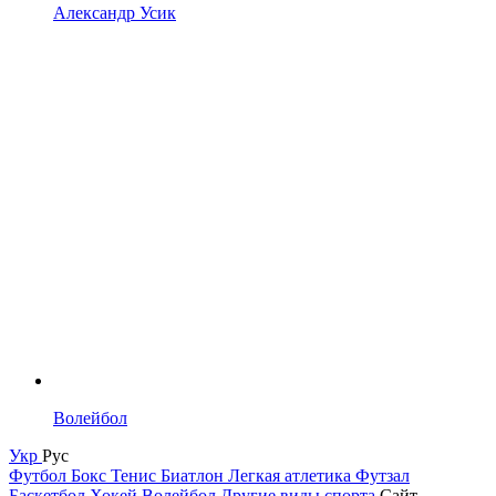
Александр Усик
Волейбол
Укр
Рус
Футбол
Бокс
Тенис
Биатлон
Легкая атлетика
Футзал
Баскетбол
Хокей
Волейбол
Другие виды спорта
Сайт