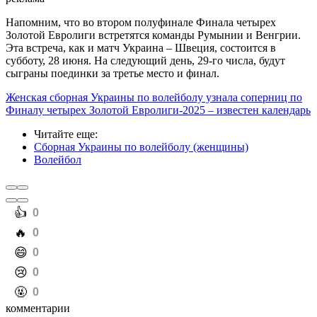
Напомним, что во втором полуфинале Финала четырех
Золотой Евролиги встретятся команды Румынии и Венгрии.
Эта встреча, как и матч Украина – Швеция, состоится в
субботу, 28 июня. На следующий день, 29-го числа, будут
сыграны поединки за третье место и финал.
Женская сборная Украины по волейболу узнала соперниц по
Финалу четырех Золотой Евролиги-2025 – известен календарь
Читайте еще
:
Сборная Украины по волейболу (женщины)
Волейбол
️👍
0
️🔥
0
️😄
0
️😢
0
️🤬
0
комментарии