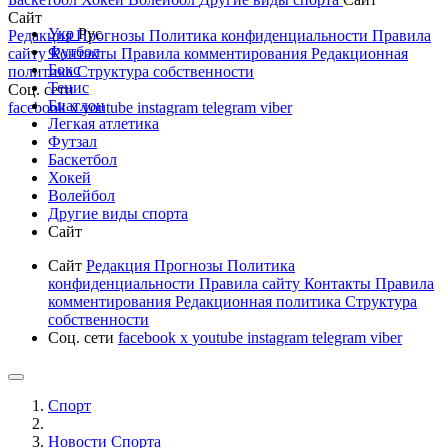
Сайт
Укр
Рус
Редакция
Прогнозы
Политика конфиденциальности
Правила
Футбол
сайту
Контакты
Правила комментирования
Редакционная
Бокс
политика
Структура собственности
Тенис
Соц. сети
Биатлон
facebook
x
youtube
instagram
telegram
viber
Легкая атлетика
Футзал
Баскетбол
Хокей
Волейбол
Другие виды спорта
Сайт
Сайт
Редакция
Прогнозы
Политика
конфиденциальности
Правила сайту
Контакты
Правила
комментирования
Редакционная политика
Структура
собственности
Соц. сети
facebook
x
youtube
instagram
telegram
viber
Спорт
Новости Cпорта