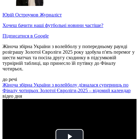
Юрій Остроумов
Журналіст
Хочеш бачити наші футбольні новини частіше?
Підписатися в Google
Жіноча збірна України з волейболу у попередньому раунді
розіграшу Золотої Євроліги 2025 року здобула п'ять перемог у
шести матчах та посіла другу сходинку в підсумковій
турнірній таблиці, що принесло їй путівку до Фіналу
чотирьох.
до речі
Жіноча збірна України з волейболу дізналася суперниць по
Фіналу чотирьох Золотої Євроліги-2025 – відомий календар
відео дня