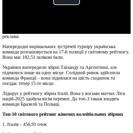
Play
Video
реклама
Напередодні вирішальних зустрічей турніру українська
команда розташовується на 17-й позиції у світовому рейтингу.
Вона має 182,51 залікові бали.
Українки випередили збірні Таїланду та Аргентини, але
піднялися лише на одну місце. Солідний ривок здійснила
команда Франції – вона піднялася на шість сходинок та
посідає тепер 15-те місце.
Лідирує у рейтингу збірна Італії. Вона у восьми матчах Ліги
націй-2025 здобула вісім перемог. До топ-3 також входять
команди Бразилії та Польщі.
Топ-10 світового рейтинг жіночих волейбольних збірних
1. Італія – 456,91 очок