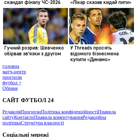
головна
матч-центр
прогнози
футбол +
Обране
САЙТ ФУТБОЛ 24
Редакція
Прогнози
Політика конфіденційності
Правила
сайту
Контакти
Правила коментування
Редакційна
політика
Структура власності
Соціальні мережі