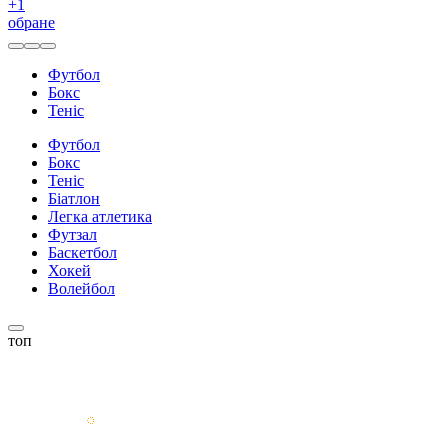
+
1
обране
Футбол
Бокс
Теніс
Футбол
Бокс
Теніс
Біатлон
Легка атлетика
Футзал
Баскетбол
Хокей
Волейбол
топ