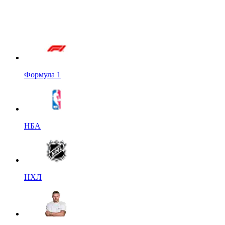
Формула 1
НБА
НХЛ