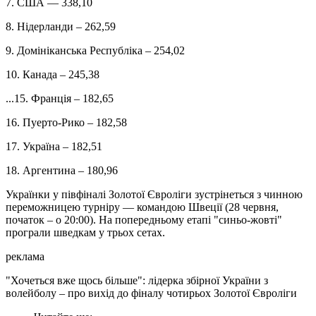
7. США — 338,10
8. Нідерланди – 262,59
9. Домініканська Республіка – 254,02
10. Канада – 245,38
...15. Франція – 182,65
16. Пуерто-Рико – 182,58
17. Україна – 182,51
18. Аргентина – 180,96
Українки у півфіналі Золотої Євроліги зустрінеться з чинною
переможницею турніру — командою Швеції (28 червня,
початок – о 20:00). На попередньому етапі "синьо-жовті"
програли шведкам у трьох сетах.
реклама
"Хочеться вже щось більше": лідерка збірної України з
волейболу – про вихід до фіналу чотирьох Золотої Євроліги