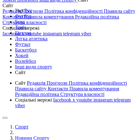
Сайт
Укр
Рус
Редакція
Прогнози
Політика конфіденційності
Правила сайту
Футбол
Контакти
Правила коментування
Редакційна політика
Бокс
Структура власності
Теніс
Соціальні мережі
Біатлон
facebook
x
youtube
instagram
telegram
viber
Легка атлетика
Футзал
Баскетбол
Хокей
Волейбол
Інші види спорту
Сайт
Сайт
Редакція
Прогнози
Політика конфіденційності
Правила сайту
Контакти
Правила коментування
Редакційна політика
Структура власності
Соціальні мережі
facebook
x
youtube
instagram
telegram
viber
Спорт
Новини Спорту