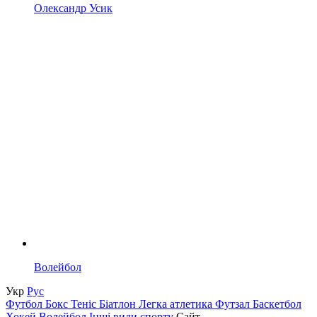
Олександр Усик
Волейбол
Укр
Рус
Футбол
Бокс
Теніс
Біатлон
Легка атлетика
Футзал
Баскетбол
Хокей
Волейбол
Інші види спорту
Сайт