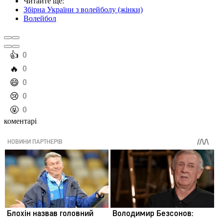
Читайте ще
:
Збірна України з волейболу (жінки)
Волейбол
️👍
0
️🔥
0
️😄
0
️😢
0
️🤬
0
коментарі