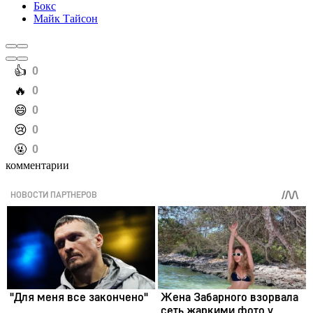
Бокс
Майк Тайсон
️👍
0
️🔥
0
️😄
0
️😢
0
️🤬
0
комментарии