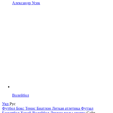
Александр Усик
Волейбол
Укр
Рус
Футбол
Бокс
Тенис
Биатлон
Легкая атлетика
Футзал
Баскетбол
Хокей
Волейбол
Другие виды спорта
Сайт