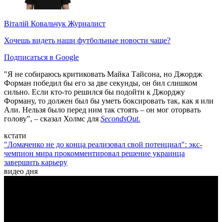
Віталій Ковальчук
Журналист
Хочешь видеть наши футбольные новости чаще?
Подписаться в Google
"Я не собираюсь критиковать Майка Тайсона, но Джордж
Форман победил бы его за две секунды, он бил слишком
сильно. Если кто-то решился бы подойти к Джорджу
Форману, то должен был бы уметь боксировать так, как я или
Али. Нельзя было перед ним так стоять – он мог оторвать
голову", – сказал Холмс для
SecondsOut
.
кстати
"Ломаченко не до конца реализовал свой потенциал": экс-
чемпион мира прокомментировал решение украинца
завершить карьеру
видео дня