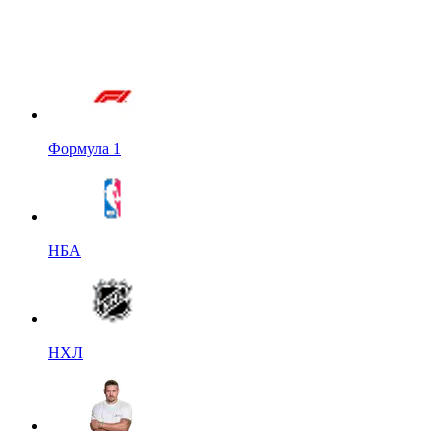
Формула 1
НБА
НХЛ