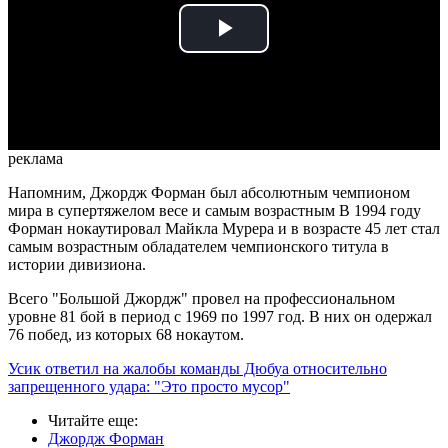
Play
Video
реклама
Напомним, Джордж Форман был абсолютным чемпионом
мира в супертяжелом весе и самым возрастным В 1994 году
Форман нокаутировал Майкла Мурера и в возрасте 45 лет стал
самым возрастным обладателем чемпионского титула в
истории дивизиона.
Всего "Большой Джордж" провел на профессиональном
уровне 81 бой в период с 1969 по 1997 год. В них он одержал
76 побед, из которых 68 нокаутом.
Усик ответил на жалобы команды Дюбуа относительно
запрещенного удара: "Это просто мусор"
Читайте еще
:
Джордж Форман