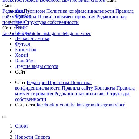
Сайт
Укр
Рус
Редакция
Прогнозы
Политика конфиденциальности
Правила
Футбол
сайту
Контакты
Правила комментирования
Редакционная
Бокс
политика
Структура собственности
Тенис
Соц. сети
Биатлон
facebook
x
youtube
instagram
telegram
viber
Легкая атлетика
Футзал
Баскетбол
Хокей
Волейбол
Другие виды спорта
Сайт
Сайт
Редакция
Прогнозы
Политика
конфиденциальности
Правила сайту
Контакты
Правила
комментирования
Редакционная политика
Структура
собственности
Соц. сети
facebook
x
youtube
instagram
telegram
viber
Спорт
Новости Cпорта