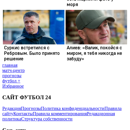
главная
матч-центр
прогнозы
футбол +
Избранное
САЙТ ФУТБОЛ 24
Редакция
Прогнозы
Политика конфиденциальности
Правила
сайту
Контакты
Правила комментирования
Редакционная
политика
Структура собственности