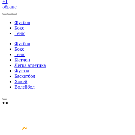
+
1
обране
Футбол
Бокс
Теніс
Футбол
Бокс
Теніс
Біатлон
Легка атлетика
Футзал
Баскетбол
Хокей
Волейбол
топ