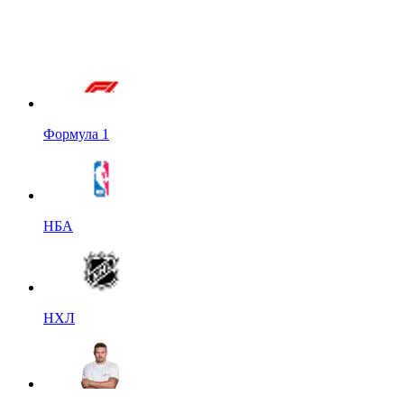
Формула 1
НБА
НХЛ