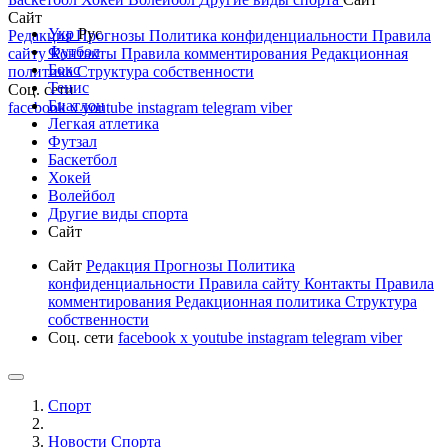
Сайт
Укр
Рус
Редакция
Прогнозы
Политика конфиденциальности
Правила
Футбол
сайту
Контакты
Правила комментирования
Редакционная
Бокс
политика
Структура собственности
Тенис
Соц. сети
Биатлон
facebook
x
youtube
instagram
telegram
viber
Легкая атлетика
Футзал
Баскетбол
Хокей
Волейбол
Другие виды спорта
Сайт
Сайт
Редакция
Прогнозы
Политика
конфиденциальности
Правила сайту
Контакты
Правила
комментирования
Редакционная политика
Структура
собственности
Соц. сети
facebook
x
youtube
instagram
telegram
viber
Спорт
Новости Cпорта