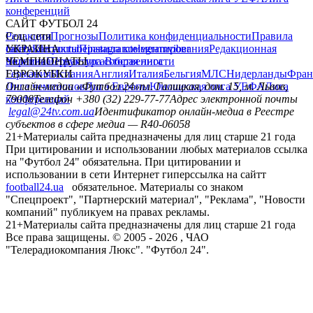
конференций
САЙТ ФУТБОЛ 24
Редакция
Соц. сети
Прогнозы
Политика конфиденциальности
Правила
сайту
facebook
УКРАИНА
Контакты
x
youtube
Правила комментирования
instagram
telegram
viber
Редакционная
политика
Украина
ЧЕМПИОНАТЫ
Первая лига
Структура собственности
Вторая лига
Германия
ЕВРОКУБКИ
Испания
Англия
Италия
Бельгия
МЛС
Нидерланды
Фран
Лига чемпионов
Онлайн-медиа «Футбол 24»
Лига Европы
пл. Галицкая, дом. 15, м. Львов,
Юношеская лига УЕФА
Лига
конференций
79008
Телефон +380 (32) 229-77-77
Адрес электронной почты
legal@24tv.com.ua
Идентификатор онлайн-медиа в Реестре
субъектов в сфере медиа — R40-06058
21+
Материалы сайта предназначены для лиц старше 21 года
При цитировании и использовании любых материалов ссылка
на "Футбол 24" обязательна. При цитировании и
использовании в сети Интернет гиперссылка на сайтт
football24.ua
обязательное. Материалы со знаком
"Спецпроект", "Партнерский материал", "Реклама", "Новости
компаний" публикуем на правах рекламы.
21+
Материалы сайта предназначены для лиц старше 21 года
Все права защищены. © 2005 -
2026
, ЧАО
"Телерадиокомпания Люкс". "Футбол 24".