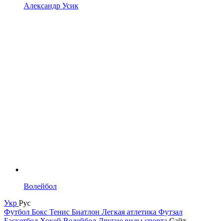
Александр Усик
Волейбол
Укр
Рус
Футбол
Бокс
Тенис
Биатлон
Легкая атлетика
Футзал
Баскетбол
Хокей
Волейбол
Другие виды спорта
Сайт