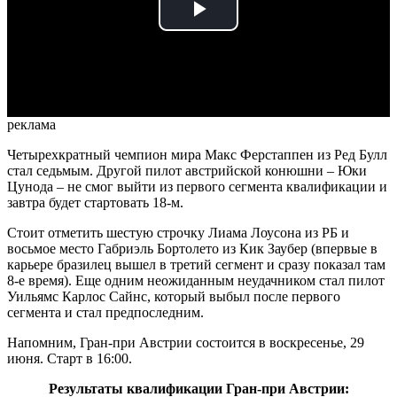
Play
Video
реклама
Четырехкратный чемпион мира Макс Ферстаппен из Ред Булл
стал седьмым. Другой пилот австрийской конюшни – Юки
Цунода – не смог выйти из первого сегмента квалификации и
завтра будет стартовать 18-м.
Стоит отметить шестую строчку Лиама Лоусона из РБ и
восьмое место Габриэль Бортолето из Кик Заубер (впервые в
карьере бразилец вышел в третий сегмент и сразу показал там
8-е время). Еще одним неожиданным неудачником стал пилот
Уильямс Карлос Сайнс, который выбыл после первого
сегмента и стал предпоследним.
Напомним, Гран-при Австрии состоится в воскресенье, 29
июня. Старт в 16:00.
Результаты квалификации Гран-при Австрии: