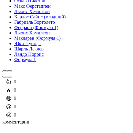
Оскар Пиастри
Макс Ферстаппен
Льюис Хемилтон
Карлос Сайнс (младший)
Габриэль Бортолето
Феррари (Формула-1)
Льюис Хэмилтон
Макларен (Формула-1)
Юки Цунода
Шарль Леклер
Ландо Норрис
Формула 1
️👍
0
️🔥
0
️😄
0
️😢
0
️🤬
0
комментарии