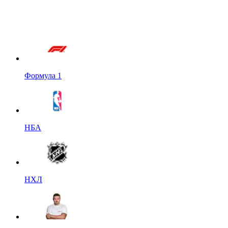
Формула 1
НБА
НХЛ