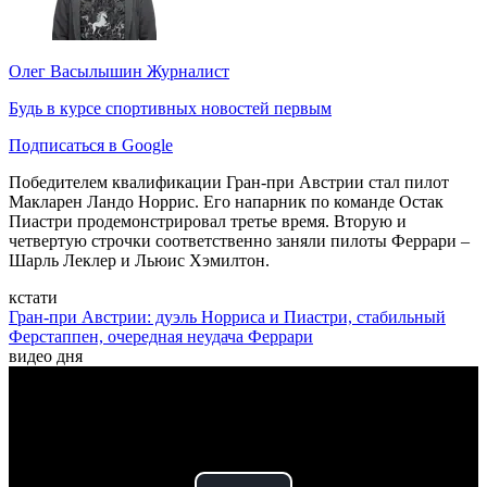
Олег Васылышин
Журналист
Будь в курсе спортивных новостей первым
Подписаться в Google
Победителем квалификации Гран-при Австрии стал пилот
Макларен Ландо Норрис. Его напарник по команде Остак
Пиастри продемонстрировал третье время. Вторую и
четвертую строчки соответственно заняли пилоты Феррари –
Шарль Леклер и Льюис Хэмилтон.
кстати
Гран-при Австрии: дуэль Норриса и Пиастри, стабильный
Ферстаппен, очередная неудача Феррари
видео дня