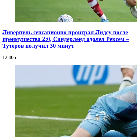
Ливерпуль сенсационно проиграл Лидсу после
преимущества 2:0, Сандерленд одолел Рексем –
Тутеров получил 30 минут
12 406