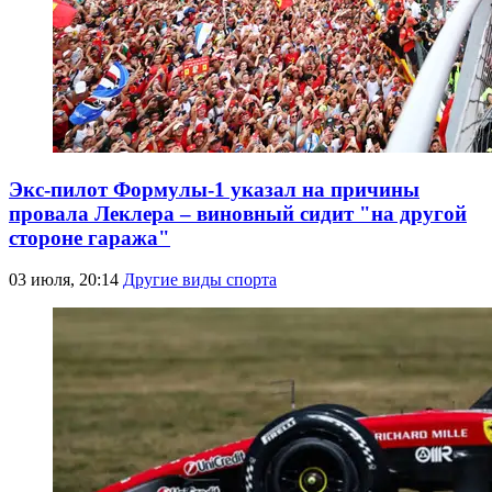
Экс-пилот Формулы-1 указал на причины
провала Леклера – виновный сидит "на другой
стороне гаража"
03 июля, 20:14
Другие виды спорта