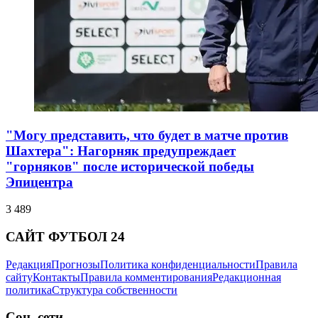
"Могу представить, что будет в матче против
Шахтера": Нагорняк предупреждает
"горняков" после исторической победы
Эпицентра
3 489
САЙТ ФУТБОЛ 24
Редакция
Прогнозы
Политика конфиденциальности
Правила
сайту
Контакты
Правила комментирования
Редакционная
политика
Структура собственности
Соц. сети