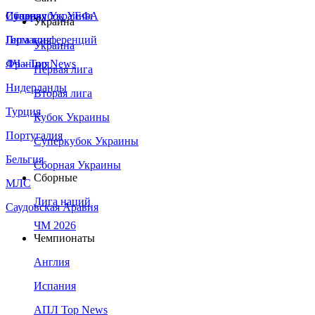
Сборная Украины
Италия
Суперкубок УЕФА
Украина
Германия
Лига конференций
Украина
Франция
ЛЧ - Top News
Первая лига
Нидерланды
Вторая лига
Турция
Кубок Украины
Португалия
Суперкубок Украины
Бельгия
Сборная Украины
Сборные
МЛС
Лига наций
Саудовская Аравия
ЧМ 2026
Чемпионаты
Англия
Испания
АПЛ Top News