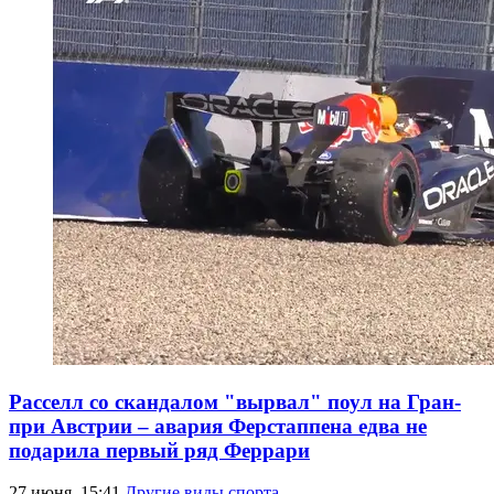
Расселл со скандалом "вырвал" поул на Гран-
при Австрии – авария Ферстаппена едва не
подарила первый ряд Феррари
27 июня, 15:41
Другие виды спорта