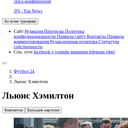
Лига конференций
ЛЧ - Top News
Ко всем турнирам
Сайт
Редакция
Прогнозы
Политика
конфиденциальности
Правила сайту
Контакты
Правила
комментирования
Редакционная политика
Структура
собственности
Соц. сети
facebook
x
youtube
instagram
telegram
viber
Футбол 24
Льюис Хэмилтон
Льюис Хэмилтон
Компактно
Большие карточки