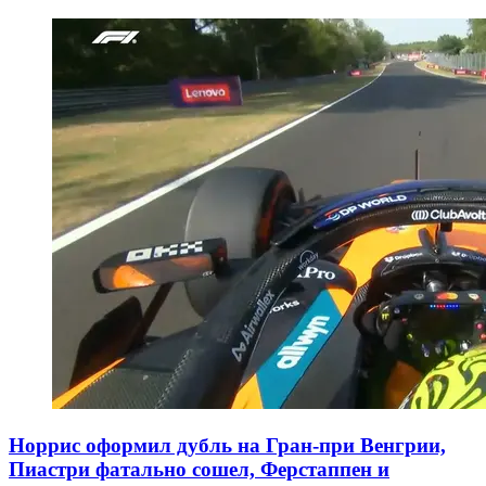
Норрис оформил дубль на Гран-при Венгрии,
Пиастри фатально сошел, Ферстаппен и