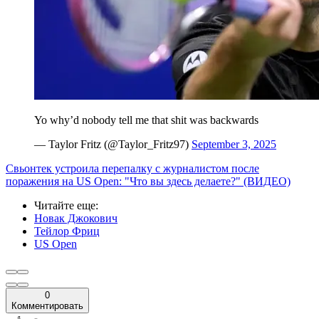
Yo why’d nobody tell me that shit was backwards
— Taylor Fritz (@Taylor_Fritz97)
September 3, 2025
Свьонтек устроила перепалку с журналистом после
поражения на US Open: "Что вы здесь делаете?" (ВИДЕО)
Читайте еще
:
Новак Джокович
Тейлор Фриц
US Open
0
Комментировать