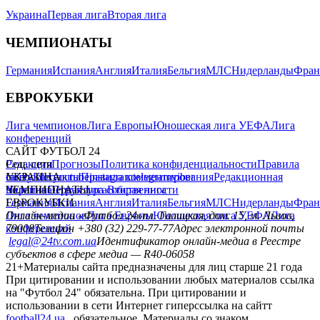
Украина
Первая лига
Вторая лига
ЧЕМПИОНАТЫ
Германия
Испания
Англия
Италия
Бельгия
МЛС
Нидерланды
Фран
ЕВРОКУБКИ
Лига чемпионов
Лига Европы
Юношеская лига УЕФА
Лига
конференций
САЙТ ФУТБОЛ 24
Редакция
Соц. сети
Прогнозы
Политика конфиденциальности
Правила
сайту
facebook
УКРАИНА
Контакты
x
youtube
Правила комментирования
instagram
telegram
viber
Редакционная
политика
Украина
ЧЕМПИОНАТЫ
Первая лига
Структура собственности
Вторая лига
Германия
ЕВРОКУБКИ
Испания
Англия
Италия
Бельгия
МЛС
Нидерланды
Фран
Лига чемпионов
Онлайн-медиа «Футбол 24»
Лига Европы
пл. Галицкая, дом. 15, м. Львов,
Юношеская лига УЕФА
Лига
конференций
79008
Телефон +380 (32) 229-77-77
Адрес электронной почты
legal@24tv.com.ua
Идентификатор онлайн-медиа в Реестре
субъектов в сфере медиа — R40-06058
21+
Материалы сайта предназначены для лиц старше 21 года
При цитировании и использовании любых материалов ссылка
на "Футбол 24" обязательна. При цитировании и
использовании в сети Интернет гиперссылка на сайтт
football24.ua
обязательное. Материалы со знаком