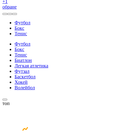
+
1
обране
Футбол
Бокс
Тенис
Футбол
Бокс
Тенис
Биатлон
Легкая атлетика
Футзал
Баскетбол
Хокей
Волейбол
топ