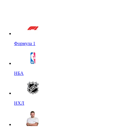
Формула 1
НБА
НХЛ