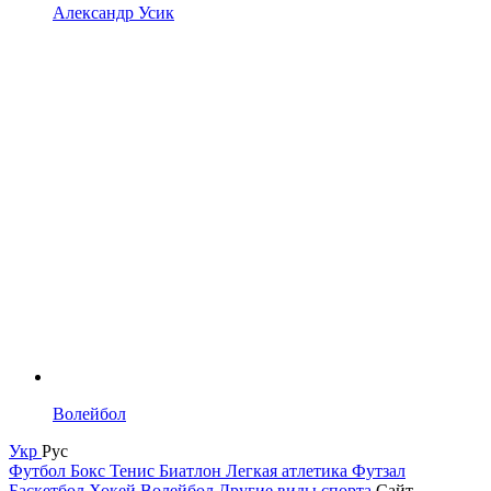
Александр Усик
Волейбол
Укр
Рус
Футбол
Бокс
Тенис
Биатлон
Легкая атлетика
Футзал
Баскетбол
Хокей
Волейбол
Другие виды спорта
Сайт