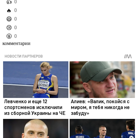
️👍
0
️🔥
0
️😄
0
️😢
0
️🤬
0
комментарии