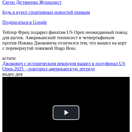
Євген Дігтяренко
Журналист
Будь в курсе спортивных новостей первым
Подписаться в Google
Тейлор Фриц подарил фанатам US Open неожиданный повод
для шуток. Американский теннисист в четвертьфинале
против Новака Джоковича отличился тем, что вышел на корт
с перевернутой повязкой Hugo Boss.
кстати
Джокович с историческим рекордом вышел в полуфинал US
Open-2025 – повторил американскую легенду
видео дня
Play