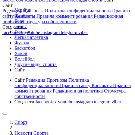
Сайт
Укр
Рус
Редакция
Прогнозы
Политика конфиденциальности
Правила
Футбол
сайту
Контакты
Правила комментирования
Редакционная
Бокс
политика
Структура собственности
Тенис
Соц. сети
Биатлон
facebook
x
youtube
instagram
telegram
viber
Легкая атлетика
Футзал
Баскетбол
Хокей
Волейбол
Другие виды спорта
Сайт
Сайт
Редакция
Прогнозы
Политика
конфиденциальности
Правила сайту
Контакты
Правила
комментирования
Редакционная политика
Структура
собственности
Соц. сети
facebook
x
youtube
instagram
telegram
viber
Спорт
Новости Cпорта