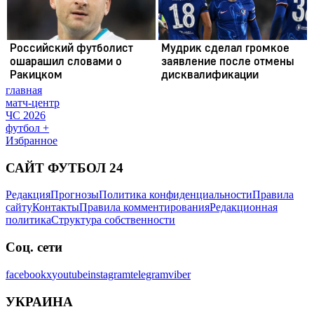
главная
матч-центр
ЧС 2026
футбол +
Избранное
САЙТ ФУТБОЛ 24
Редакция
Прогнозы
Политика конфиденциальности
Правила
сайту
Контакты
Правила комментирования
Редакционная
политика
Структура собственности
Соц. сети
facebook
x
youtube
instagram
telegram
viber
УКРАИНА