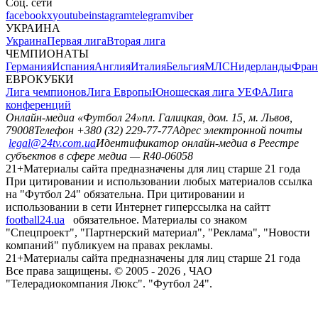
Соц. сети
facebook
x
youtube
instagram
telegram
viber
УКРАИНА
Украина
Первая лига
Вторая лига
ЧЕМПИОНАТЫ
Германия
Испания
Англия
Италия
Бельгия
МЛС
Нидерланды
Фран
ЕВРОКУБКИ
Лига чемпионов
Лига Европы
Юношеская лига УЕФА
Лига
конференций
Онлайн-медиа «Футбол 24»
пл. Галицкая, дом. 15, м. Львов,
79008
Телефон +380 (32) 229-77-77
Адрес электронной почты
legal@24tv.com.ua
Идентификатор онлайн-медиа в Реестре
субъектов в сфере медиа — R40-06058
21+
Материалы сайта предназначены для лиц старше 21 года
При цитировании и использовании любых материалов ссылка
на "Футбол 24" обязательна. При цитировании и
использовании в сети Интернет гиперссылка на сайтт
football24.ua
обязательное. Материалы со знаком
"Спецпроект", "Партнерский материал", "Реклама", "Новости
компаний" публикуем на правах рекламы.
21+
Материалы сайта предназначены для лиц старше 21 года
Все права защищены. © 2005 -
2026
, ЧАО
"Телерадиокомпания Люкс". "Футбол 24".