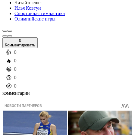
Читайте еще
:
Илья Ковтун
Спортивная гимнастика
Олимпийские игры
0
Комментировать
️👍
0
️🔥
0
️😄
0
️😢
0
️🤬
0
комментарии