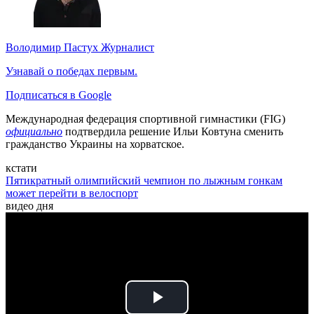
Володимир Пастух
Журналист
Узнавай о победах первым.
Подписаться в Google
Международная федерация спортивной гимнастики (FIG)
официально
подтвердила решение Ильи Ковтуна сменить
гражданство Украины на хорватское.
кстати
Пятикратный олимпийский чемпион по лыжным гонкам
может перейти в велоспорт
видео дня
Play