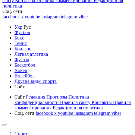
сайту
Контакты
Правила комментирования
Редакционная
политика
Соц. сети
facebook
x
youtube
instagram
telegram
viber
Укр
Рус
Футбол
Бокс
Тенис
Биатлон
Легкая атлетика
Футзал
Баскетбол
Хокей
Волейбол
Другие виды спорта
Сайт
Сайт
Редакция
Прогнозы
Политика
конфиденциальности
Правила сайту
Контакты
Правила
комментирования
Редакционная политика
Соц. сети
facebook
x
youtube
instagram
telegram
viber
Спорт