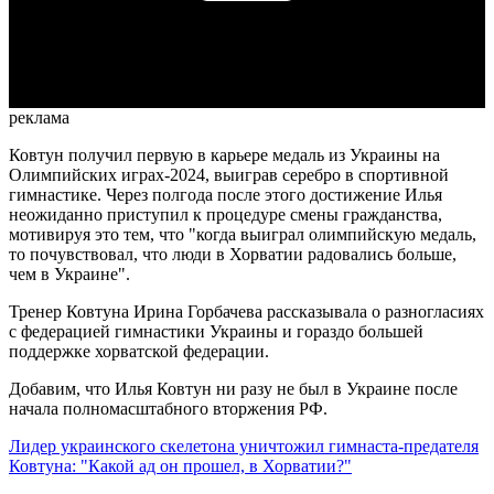
Video
реклама
Ковтун получил первую в карьере медаль из Украины на
Олимпийских играх-2024, выиграв серебро в спортивной
гимнастике. Через полгода после этого достижение Илья
неожиданно приступил к процедуре смены гражданства,
мотивируя это тем, что "когда выиграл олимпийскую медаль,
то почувствовал, что люди в Хорватии радовались больше,
чем в Украине".
Тренер Ковтуна Ирина Горбачева рассказывала о разногласиях
с федерацией гимнастики Украины и гораздо большей
поддержке хорватской федерации.
Добавим, что Илья Ковтун ни разу не был в Украине после
начала полномасштабного вторжения РФ.
Лидер украинского скелетона уничтожил гимнаста-предателя
Ковтуна: "Какой ад он прошел, в Хорватии?"