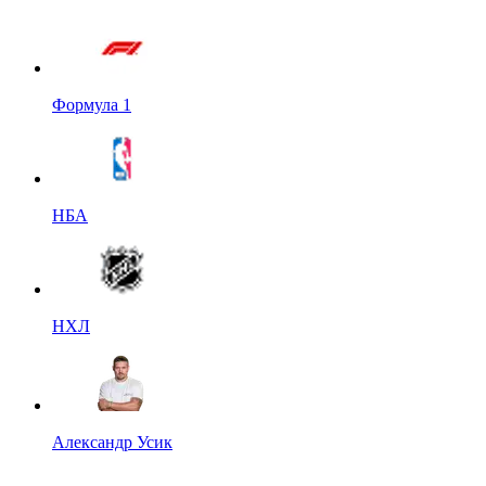
Формула 1
НБА
НХЛ
Александр Усик