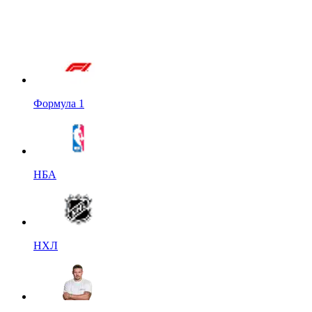
Формула 1
НБА
НХЛ