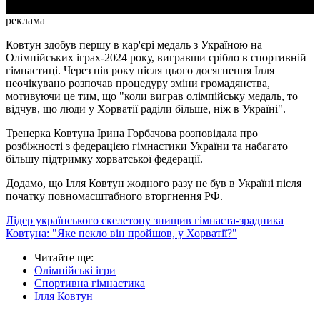
реклама
Ковтун здобув першу в кар'єрі медаль з Україною на
Олімпійських іграх-2024 року, вигравши срібло в спортивній
гімнастиці. Через пів року після цього досягнення Ілля
неочікувано розпочав процедуру зміни громадянства,
мотивуючи це тим, що "коли виграв олімпійську медаль, то
відчув, що люди у Хорватії раділи більше, ніж в Україні".
Тренерка Ковтуна Ірина Горбачова розповідала про
розбіжності з федерацією гімнастики України та набагато
більшу підтримку хорватської федерації.
Додамо, що Ілля Ковтун жодного разу не був в Україні після
початку повномасштабного вторгнення РФ.
Лідер українського скелетону знищив гімнаста-зрадника
Ковтуна: "Яке пекло він пройшов, у Хорватії?"
Читайте ще
:
Олімпійські ігри
Спортивна гімнастика
Ілля Ковтун