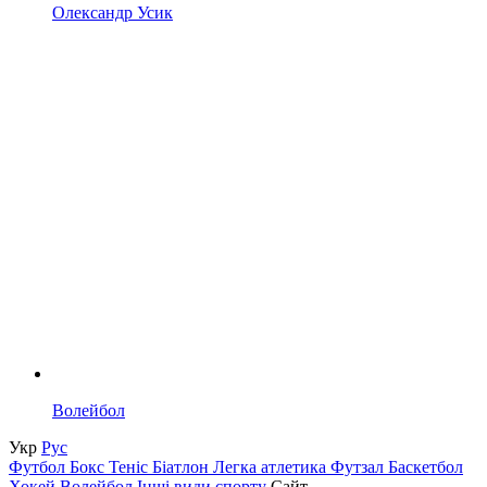
Олександр Усик
Волейбол
Укр
Рус
Футбол
Бокс
Теніс
Біатлон
Легка атлетика
Футзал
Баскетбол
Хокей
Волейбол
Інші види спорту
Сайт