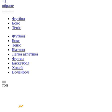
+
1
обране
Футбол
Бокс
Теніс
Футбол
Бокс
Теніс
Біатлон
Легка атлетика
Футзал
Баскетбол
Хокей
Волейбол
топ