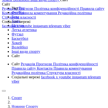
Сайт
Укр
Рус
Редакція
Прогнози
Політика конфіденційності
Правила сайту
Футбол
Контакти
Правила коментування
Редакційна політика
Бокс
Структура власності
Теніс
Соціальні мережі
Біатлон
facebook
x
youtube
instagram
telegram
viber
Легка атлетика
Футзал
Баскетбол
Хокей
Волейбол
Інші види спорту
Сайт
Сайт
Редакція
Прогнози
Політика конфіденційності
Правила сайту
Контакти
Правила коментування
Редакційна політика
Структура власності
Соціальні мережі
facebook
x
youtube
instagram
telegram
viber
Спорт
Новини Спорту