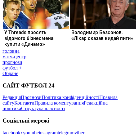
головна
матч-центр
прогнози
футбол +
Обране
САЙТ ФУТБОЛ 24
Редакція
Прогнози
Політика конфіденційності
Правила
сайту
Контакти
Правила коментування
Редакційна
політика
Структура власності
Соціальні мережі
facebook
x
youtube
instagram
telegram
viber