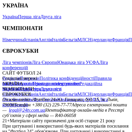
УКРАЇНА
Україна
Перша ліга
Друга ліга
ЧЕМПІОНАТИ
Німеччина
Іспанія
Англія
Італія
Бельгія
МЛС
Нідерланди
Франція
П
ЄВРОКУБКИ
Ліга чемпіонів
Ліга Європи
Юнацька ліга УЄФА
Ліга
конференцій
САЙТ ФУТБОЛ 24
Редакція
Соціальні мережі
Прогнози
Політика конфіденційності
Правила
сайту
facebook
УКРАЇНА
Контакти
x
youtube
Правила коментування
instagram
telegram
viber
Редакційна
політика
Україна
ЧЕМПІОНАТИ
Перша ліга
Структура власності
Друга ліга
Німеччина
ЄВРОКУБКИ
Іспанія
Англія
Італія
Бельгія
МЛС
Нідерланди
Франція
П
Ліга чемпіонів
Онлайн-медіа «Футбол 24»
Ліга Європи
Юнацька ліга УЄФА
пл. Галицька, буд. 15, м. Львів,
Ліга
конференцій
79008
Телефон +380 (32) 229-77-77
Адреса електронної пошти
—
legal@24tv.com.ua
Ідентифікатор онлайн-медіа в Реєстрі
суб’єктів у сфері медіа — R40-06058
21+
Матеріали сайту призначені для осіб старше 21 року
При цитуванні і використанні будь-яких матеріалів посилання
на "Футбол 24" обов'язкове. При цитуванні і використанні в