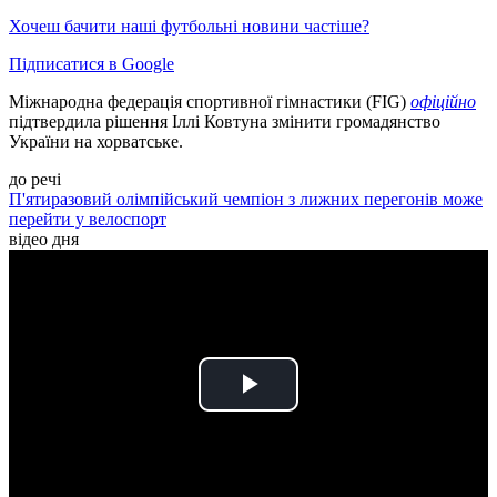
Хочеш бачити наші футбольні новини частіше?
Підписатися в Google
Міжнародна федерація спортивної гімнастики (FIG)
офіційно
підтвердила рішення Іллі Ковтуна змінити громадянство
України на хорватське.
до речі
П'ятиразовий олімпійський чемпіон з лижних перегонів може
перейти у велоспорт
відео дня
Play
Video