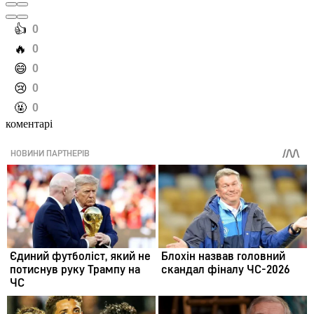
️👍
0
️🔥
0
️😄
0
️😢
0
️🤬
0
коментарі