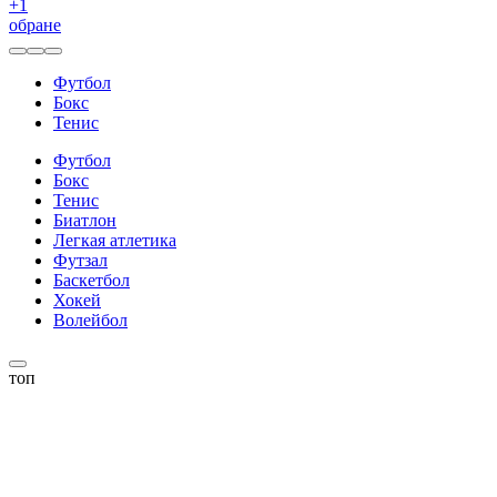
+
1
обране
Футбол
Бокс
Тенис
Футбол
Бокс
Тенис
Биатлон
Легкая атлетика
Футзал
Баскетбол
Хокей
Волейбол
топ