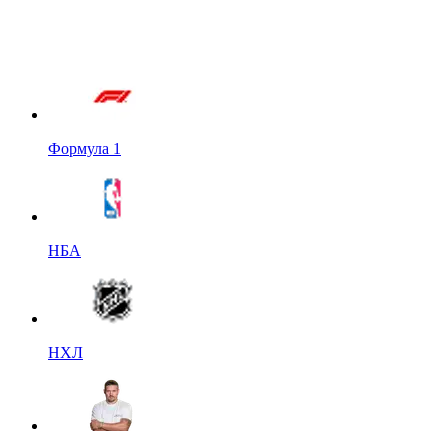
Формула 1
НБА
НХЛ