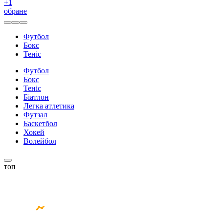
+
1
обране
Футбол
Бокс
Теніс
Футбол
Бокс
Теніс
Біатлон
Легка атлетика
Футзал
Баскетбол
Хокей
Волейбол
топ