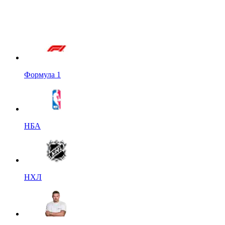
Формула 1
НБА
НХЛ