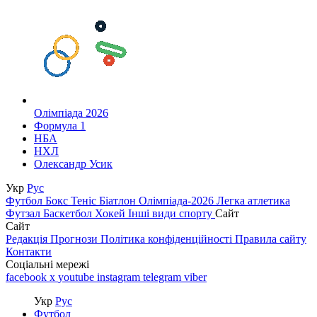
Олімпіада 2026
Формула 1
НБА
НХЛ
Олександр Усик
Укр
Рус
Футбол
Бокс
Теніс
Біатлон
Олімпіада-2026
Легка атлетика
Футзал
Баскетбол
Хокей
Інші види спорту
Сайт
Сайт
Редакція
Прогнози
Політика конфіденційності
Правила сайту
Контакти
Соціальні мережі
facebook
x
youtube
instagram
telegram
viber
Укр
Рус
Футбол