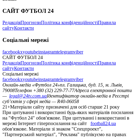
САЙТ ФУТБОЛ 24
Редакція
Прогнози
Політика конфіденційності
Правила
сайту
Контакти
Соціальні мережі
facebook
x
youtube
instagram
telegram
viber
САЙТ ФУТБОЛ 24
Редакція
Прогнози
Політика конфіденційності
Правила
сайту
Контакти
Соціальні мережі
facebook
x
youtube
instagram
telegram
viber
Онлайн-медіа «Футбол 24»
пл. Галицька, буд. 15, м. Львів,
79008
Телефон +380 (32) 229-77-77
Адреса електронної пошти
—
legal@24tv.com.ua
Ідентифікатор онлайн-медіа в Реєстрі
суб’єктів у сфері медіа — R40-06058
21+
Матеріали сайту призначені для осіб старше 21 року
При цитуванні і використанні будь-яких матеріалів посилання
на "Футбол 24" обов'язкове. При цитуванні і використанні в
мережі Інтернет гіперпосилання на сайт
football24.ua
обов'язкове. Матеріали зі знаком "Спецпроект",
"Партнерський матеріал", "Реклама" публікуємо на правах