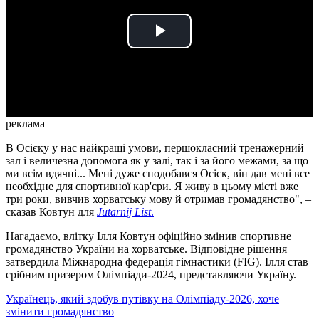
Play
Video
реклама
В Осієку у нас найкращі умови, першокласний тренажерний
зал і величезна допомога як у залі, так і за його межами, за що
ми всім вдячні... Мені дуже сподобався Осієк, він дав мені все
необхідне для спортивної кар'єри. Я живу в цьому місті вже
три роки, вивчив хорватську мову й отримав громадянство", –
сказав Ковтун для
Jutarnij List
.
Нагадаємо, влітку Ілля Ковтун офіційно змінив спортивне
громадянство України на хорватське. Відповідне рішення
затвердила Міжнародна федерація гімнастики (FIG). Ілля став
срібним призером Олімпіади-2024, представляючи Україну.
Українець, який здобув путівку на Олімпіаду-2026, хоче
змінити громадянство