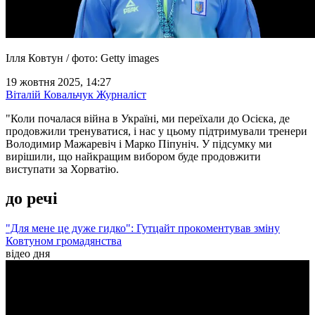
Ілля Ковтун / фото: Getty images
19 жовтня 2025, 14:27
Віталій Ковальчук
Журналіст
"Коли почалася війна в Україні, ми переїхали до Осієка, де
продовжили тренуватися, і нас у цьому підтримували тренери
Володимир Мажаревіч і Марко Піпуніч. У підсумку ми
вирішили, що найкращим вибором буде продовжити
виступати за Хорватію.
до речі
"Для мене це дуже гидко": Гутцайт прокоментував зміну
Ковтуном громадянства
відео дня