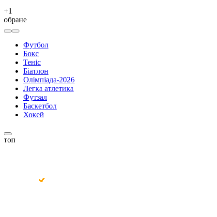
+
1
обране
Футбол
Бокс
Теніс
Біатлон
Олімпіада-2026
Легка атлетика
Футзал
Баскетбол
Хокей
топ