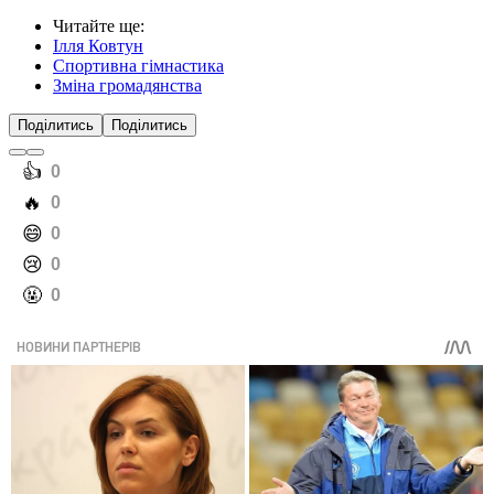
Читайте ще
:
Ілля Ковтун
Спортивна гімнастика
Зміна громадянства
Поділитись
Поділитись
️👍
0
️🔥
0
️😄
0
️😢
0
️🤬
0