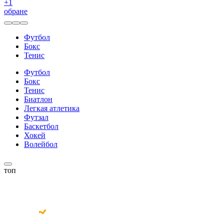
+
1
обране
Футбол
Бокс
Тенис
Футбол
Бокс
Тенис
Биатлон
Легкая атлетика
Футзал
Баскетбол
Хокей
Волейбол
топ