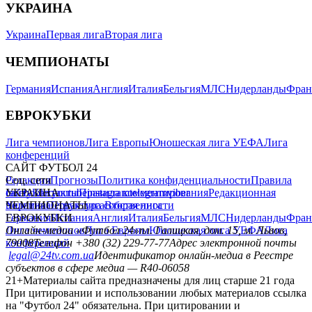
УКРАИНА
Украина
Первая лига
Вторая лига
ЧЕМПИОНАТЫ
Германия
Испания
Англия
Италия
Бельгия
МЛС
Нидерланды
Фран
ЕВРОКУБКИ
Лига чемпионов
Лига Европы
Юношеская лига УЕФА
Лига
конференций
САЙТ ФУТБОЛ 24
Редакция
Соц. сети
Прогнозы
Политика конфиденциальности
Правила
сайту
facebook
УКРАИНА
Контакты
x
youtube
Правила комментирования
instagram
telegram
viber
Редакционная
политика
Украина
ЧЕМПИОНАТЫ
Первая лига
Структура собственности
Вторая лига
Германия
ЕВРОКУБКИ
Испания
Англия
Италия
Бельгия
МЛС
Нидерланды
Фран
Лига чемпионов
Онлайн-медиа «Футбол 24»
Лига Европы
пл. Галицкая, дом. 15, м. Львов,
Юношеская лига УЕФА
Лига
конференций
79008
Телефон +380 (32) 229-77-77
Адрес электронной почты
legal@24tv.com.ua
Идентификатор онлайн-медиа в Реестре
субъектов в сфере медиа — R40-06058
21+
Материалы сайта предназначены для лиц старше 21 года
При цитировании и использовании любых материалов ссылка
на "Футбол 24" обязательна. При цитировании и