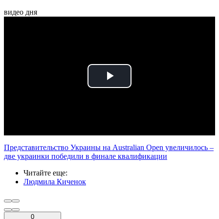
видео дня
Play
Video
Представительство Украины на Australian Open увеличилось –
две украинки победили в финале квалификации
Читайте еще
:
Людмила Киченок
0