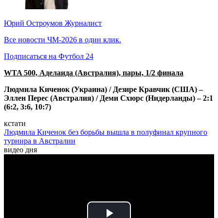
Юрий Остроумов
Журналист
Все новости ЧМ-2026 в один клик.
Подписаться на Футбол 24
WTA 500, Аделаида (Австралия), пары, 1/2 финала
Людмила Киченок (Украина) / Дезире Кравчик (США) –
Эллен Перес (Австралия) / Деми Схюрс (Нидерланды) – 2:1
(6:2, 3:6, 10:7)
кстати
Людмила Киченок без борьбы вышла в полуфинал крупного
турнира в Австралии
видео дня