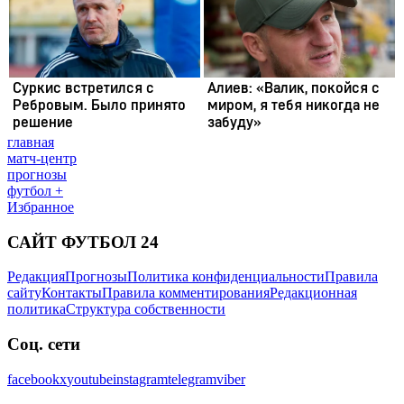
главная
матч-центр
прогнозы
футбол +
Избранное
САЙТ ФУТБОЛ 24
Редакция
Прогнозы
Политика конфиденциальности
Правила
сайту
Контакты
Правила комментирования
Редакционная
политика
Структура собственности
Соц. сети
facebook
x
youtube
instagram
telegram
viber