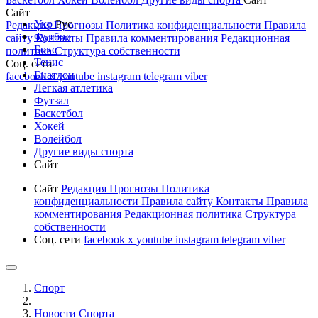
Сайт
Укр
Рус
Редакция
Прогнозы
Политика конфиденциальности
Правила
Футбол
сайту
Контакты
Правила комментирования
Редакционная
Бокс
политика
Структура собственности
Тенис
Соц. сети
Биатлон
facebook
x
youtube
instagram
telegram
viber
Легкая атлетика
Футзал
Баскетбол
Хокей
Волейбол
Другие виды спорта
Сайт
Сайт
Редакция
Прогнозы
Политика
конфиденциальности
Правила сайту
Контакты
Правила
комментирования
Редакционная политика
Структура
собственности
Соц. сети
facebook
x
youtube
instagram
telegram
viber
Спорт
Новости Cпорта