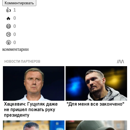
Комментировать
️👍
1
️🔥
0
️😄
0
️😢
0
️🤬
0
комментарии