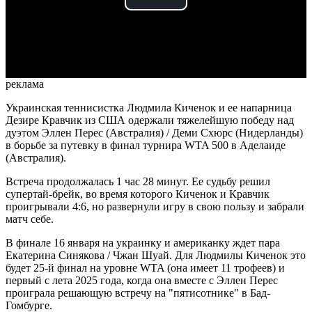
Play
Video
реклама
Украинская теннисистка Людмила Киченок и ее напарница
Дезире Кравчик из США одержали тяжелейшую победу над
дуэтом Эллен Перес (Австралия) / Деми Схюрс (Нидерланды)
в борьбе за путевку в финал турнира WTA 500 в Аделаиде
(Австралия).
Встреча продолжалась 1 час 28 минут. Ее судьбу решил
супертай-брейк, во время которого Киченок и Кравчик
проигрывали 4:6, но развернули игру в свою пользу и забрали
матч себе.
В финале 16 января на украинку и американку ждет пара
Екатерина Синякова / Чжан Шуай. Для Людмилы Киченок это
будет 25-й финал на уровне WTA (она имеет 11 трофеев) и
первый с лета 2025 года, когда она вместе с Эллен Перес
проиграла решающую встречу на "пятисотнике" в Бад-
Гомбурге.