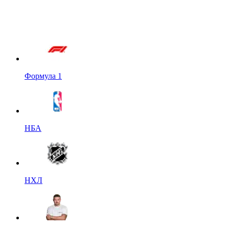
Формула 1
НБА
НХЛ