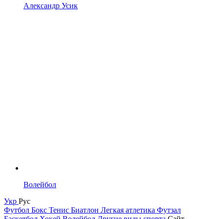
Александр Усик
Волейбол
Укр
Рус
Футбол
Бокс
Тенис
Биатлон
Легкая атлетика
Футзал
Баскетбол
Хокей
Волейбол
Другие виды спорта
Сайт