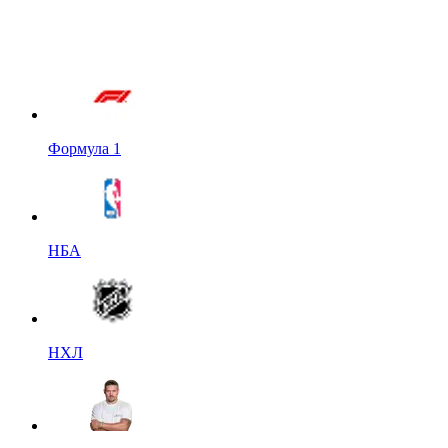
Формула 1
НБА
НХЛ