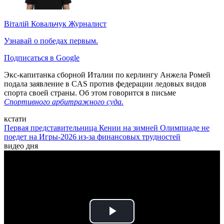
Віталій Ковальчук
Журналист
Узнавай о победах первым.
Подписаться в Google
Экс-капитанка сборной Италии по керлингу Анжела Ромей
подала заявление в CAS против федерации ледовых видов
спорта своей страны. Об этом говорится в письме
Спортивного арбитражного суда.
кстати
Первая представительница Кении на зимней Олимпиаде не
поедет на Игры-2026 из-за финансовых трудностей
видео дня
Play