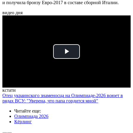
и получила бронзу Евро-2017 в составе сборной Италии.
видео дня
Play
Video
кстати
Отец украинского знаменосца на Олимпиаде-2026 воюет в
рядах ВСУ: "Уверена, что папа гордится мной"
Читайте еще
:
Олимпиада 2026
Кёрлинг