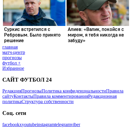
главная
матч-центр
прогнозы
футбол +
Избранное
САЙТ ФУТБОЛ 24
Редакция
Прогнозы
Политика конфиденциальности
Правила
сайту
Контакты
Правила комментирования
Редакционная
политика
Структура собственности
Соц. сети
facebook
x
youtube
instagram
telegram
viber