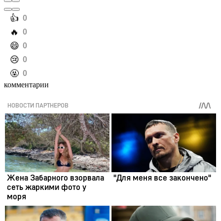
️👍
0
️🔥
0
️😄
0
️😢
0
️🤬
0
комментарии