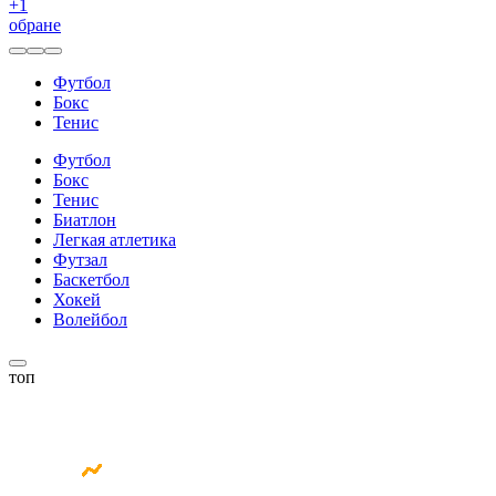
+
1
обране
Футбол
Бокс
Тенис
Футбол
Бокс
Тенис
Биатлон
Легкая атлетика
Футзал
Баскетбол
Хокей
Волейбол
топ