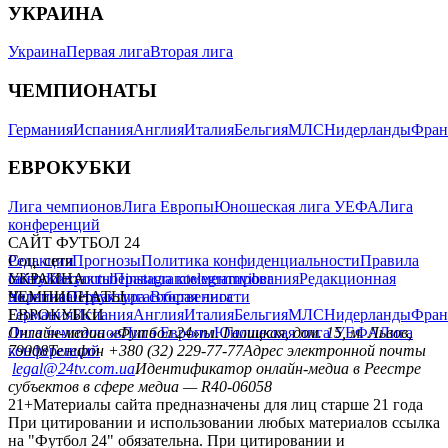
УКРАИНА
Украина
Первая лига
Вторая лига
ЧЕМПИОНАТЫ
Германия
Испания
Англия
Италия
Бельгия
МЛС
Нидерланды
Фран
ЕВРОКУБКИ
Лига чемпионов
Лига Европы
Юношеская лига УЕФА
Лига
конференций
САЙТ ФУТБОЛ 24
Редакция
Соц. сети
Прогнозы
Политика конфиденциальности
Правила
сайту
facebook
УКРАИНА
Контакты
x
youtube
Правила комментирования
instagram
telegram
viber
Редакционная
политика
Украина
ЧЕМПИОНАТЫ
Первая лига
Структура собственности
Вторая лига
Германия
ЕВРОКУБКИ
Испания
Англия
Италия
Бельгия
МЛС
Нидерланды
Фран
Лига чемпионов
Онлайн-медиа «Футбол 24»
Лига Европы
пл. Галицкая, дом. 15, м. Львов,
Юношеская лига УЕФА
Лига
конференций
79008
Телефон +380 (32) 229-77-77
Адрес электронной почты
legal@24tv.com.ua
Идентификатор онлайн-медиа в Реестре
субъектов в сфере медиа — R40-06058
21+
Материалы сайта предназначены для лиц старше 21 года
При цитировании и использовании любых материалов ссылка
на "Футбол 24" обязательна. При цитировании и