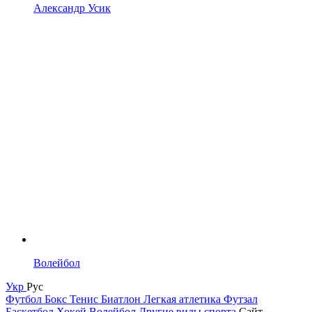
Александр Усик
Волейбол
Укр
Рус
Футбол
Бокс
Тенис
Биатлон
Легкая атлетика
Футзал
Баскетбол
Хокей
Волейбол
Другие виды спорта
Сайт