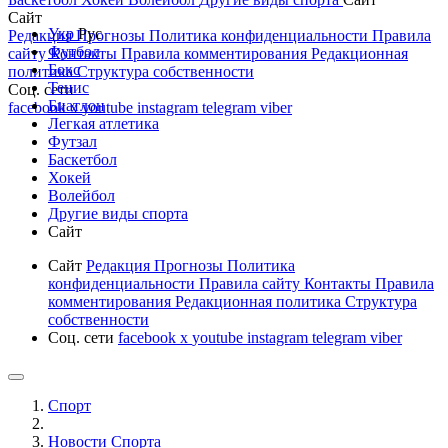
Сайт
Укр
Рус
Редакция
Прогнозы
Политика конфиденциальности
Правила
Футбол
сайту
Контакты
Правила комментирования
Редакционная
Бокс
политика
Структура собственности
Тенис
Соц. сети
Биатлон
facebook
x
youtube
instagram
telegram
viber
Легкая атлетика
Футзал
Баскетбол
Хокей
Волейбол
Другие виды спорта
Сайт
Сайт
Редакция
Прогнозы
Политика
конфиденциальности
Правила сайту
Контакты
Правила
комментирования
Редакционная политика
Структура
собственности
Соц. сети
facebook
x
youtube
instagram
telegram
viber
Спорт
Новости Cпорта