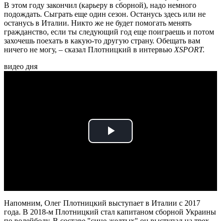
В этом году закончил (карьеру в сборной), надо немного
подождать. Сыграть еще один сезон. Останусь здесь или не
останусь в Италии. Никто же не будет помогать менять
гражданство, если ты следующий год еще поиграешь и потом
захочешь поехать в какую-то другую страну. Обещать вам
ничего не могу, – сказал Плотницкий в интервью
XSPORT.
видео дня
Play
Video
Напомним, Олег Плотницкий выступает в Италии с 2017
года. В 2018-м Плотницкий стал капитаном сборной Украины
по волейболу. В составе "сине-желтых" он выступал на трех