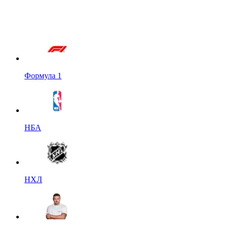
Формула 1
НБА
НХЛ