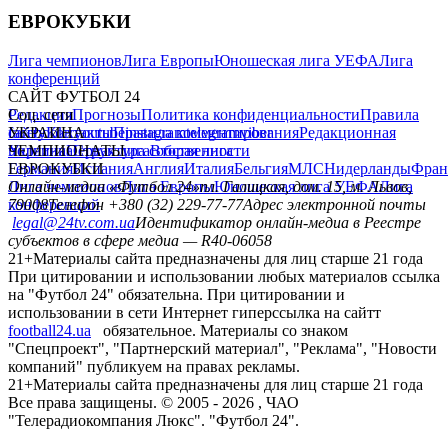
ЕВРОКУБКИ
Лига чемпионов
Лига Европы
Юношеская лига УЕФА
Лига
конференций
САЙТ ФУТБОЛ 24
Редакция
Соц. сети
Прогнозы
Политика конфиденциальности
Правила
сайту
facebook
УКРАИНА
Контакты
x
youtube
Правила комментирования
instagram
telegram
viber
Редакционная
политика
Украина
ЧЕМПИОНАТЫ
Первая лига
Структура собственности
Вторая лига
Германия
ЕВРОКУБКИ
Испания
Англия
Италия
Бельгия
МЛС
Нидерланды
Фран
Лига чемпионов
Онлайн-медиа «Футбол 24»
Лига Европы
пл. Галицкая, дом. 15, м. Львов,
Юношеская лига УЕФА
Лига
конференций
79008
Телефон +380 (32) 229-77-77
Адрес электронной почты
legal@24tv.com.ua
Идентификатор онлайн-медиа в Реестре
субъектов в сфере медиа — R40-06058
21+
Материалы сайта предназначены для лиц старше 21 года
При цитировании и использовании любых материалов ссылка
на "Футбол 24" обязательна. При цитировании и
использовании в сети Интернет гиперссылка на сайтт
football24.ua
обязательное. Материалы со знаком
"Спецпроект", "Партнерский материал", "Реклама", "Новости
компаний" публикуем на правах рекламы.
21+
Материалы сайта предназначены для лиц старше 21 года
Все права защищены. © 2005 -
2026
, ЧАО
"Телерадиокомпания Люкс". "Футбол 24".