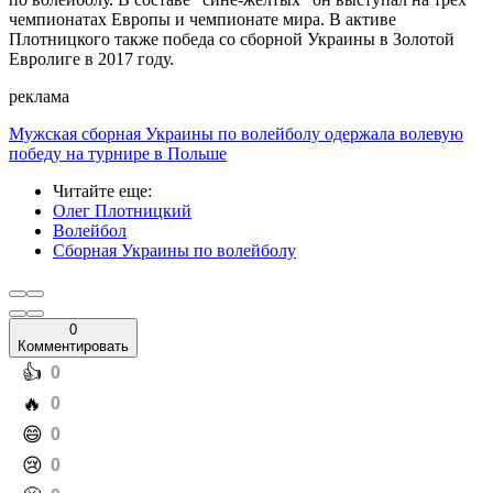
чемпионатах Европы и чемпионате мира. В активе
Плотницкого также победа со сборной Украины в Золотой
Евролиге в 2017 году.
реклама
Мужская сборная Украины по волейболу одержала волевую
победу на турнире в Польше
Читайте еще
:
Олег Плотницкий
Волейбол
Сборная Украины по волейболу
0
Комментировать
️👍
0
️🔥
0
️😄
0
️😢
0