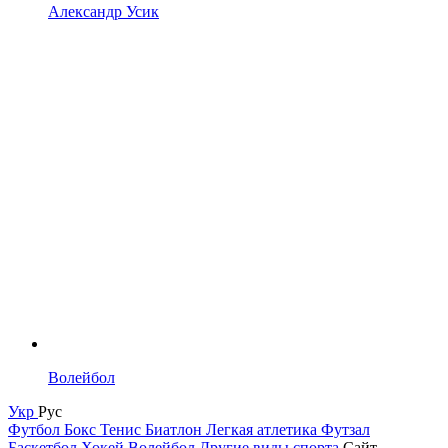
Александр Усик
Волейбол
Укр
Рус
Футбол
Бокс
Тенис
Биатлон
Легкая атлетика
Футзал
Баскетбол
Хокей
Волейбол
Другие виды спорта
Сайт