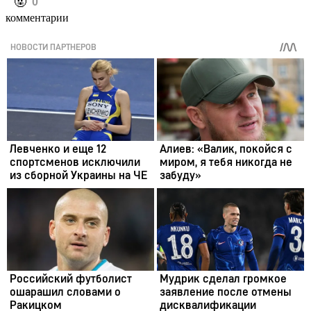
️🤬
0
комментарии