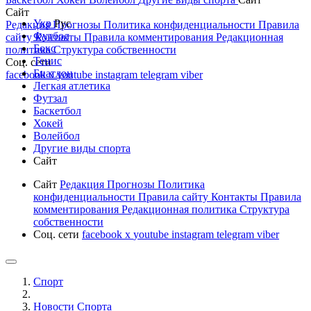
Сайт
Укр
Рус
Редакция
Прогнозы
Политика конфиденциальности
Правила
Футбол
сайту
Контакты
Правила комментирования
Редакционная
Бокс
политика
Структура собственности
Тенис
Соц. сети
Биатлон
facebook
x
youtube
instagram
telegram
viber
Легкая атлетика
Футзал
Баскетбол
Хокей
Волейбол
Другие виды спорта
Сайт
Сайт
Редакция
Прогнозы
Политика
конфиденциальности
Правила сайту
Контакты
Правила
комментирования
Редакционная политика
Структура
собственности
Соц. сети
facebook
x
youtube
instagram
telegram
viber
Спорт
Новости Cпорта