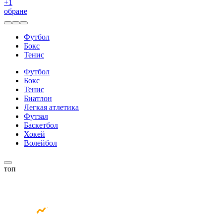
+
1
обране
Футбол
Бокс
Тенис
Футбол
Бокс
Тенис
Биатлон
Легкая атлетика
Футзал
Баскетбол
Хокей
Волейбол
топ