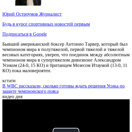
Юрий Остроумов
Журналист
Будь в курсе спортивных новостей первым
Подписаться в Google
Бывший американский боксер Антонио Тарвер, который был
чемпионом мира в полутяжелой, первой тяжелой и тяжелой
весовых категориях, уверен, что поединок между абсолютным
чемпионом мира в супертяжелом дивизионе Александром
Усиком (24-0, 15 КО) и британцем Мозесом Итаумой (13-0, 11
КО) пока маловероятен.
кстати
В WBC рассказали, сколько готовы ждать решения Усика по
защите чемпионского пояса
видео дня