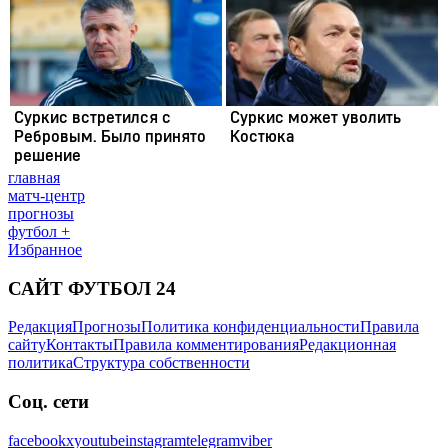
главная
матч-центр
прогнозы
футбол +
Избранное
САЙТ ФУТБОЛ 24
Редакция
Прогнозы
Политика конфиденциальности
Правила
сайту
Контакты
Правила комментирования
Редакционная
политика
Структура собственности
Соц. сети
facebook
x
youtube
instagram
telegram
viber