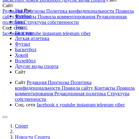
Сайт
Укр
Рус
Редакция
Прогнозы
Политика конфиденциальности
Правила
Футбол
сайту
Контакты
Правила комментирования
Редакционная
Бокс
политика
Структура собственности
Тенис
Соц. сети
Биатлон
facebook
x
youtube
instagram
telegram
viber
Легкая атлетика
Футзал
Баскетбол
Хокей
Волейбол
Другие виды спорта
Сайт
Сайт
Редакция
Прогнозы
Политика
конфиденциальности
Правила сайту
Контакты
Правила
комментирования
Редакционная политика
Структура
собственности
Соц. сети
facebook
x
youtube
instagram
telegram
viber
Спорт
Новости Cпорта