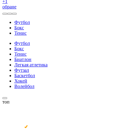
+
1
обране
Футбол
Бокс
Тенис
Футбол
Бокс
Тенис
Биатлон
Легкая атлетика
Футзал
Баскетбол
Хокей
Волейбол
топ