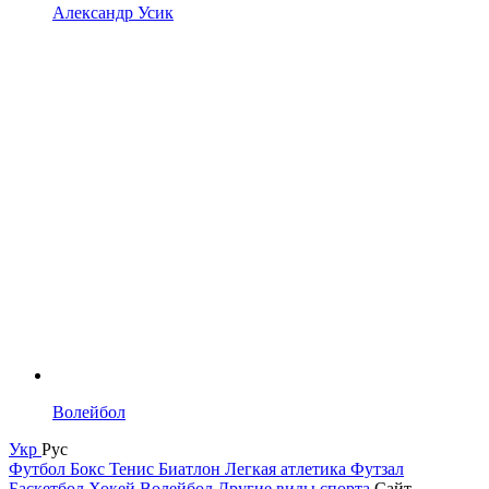
Александр Усик
Волейбол
Укр
Рус
Футбол
Бокс
Тенис
Биатлон
Легкая атлетика
Футзал
Баскетбол
Хокей
Волейбол
Другие виды спорта
Сайт