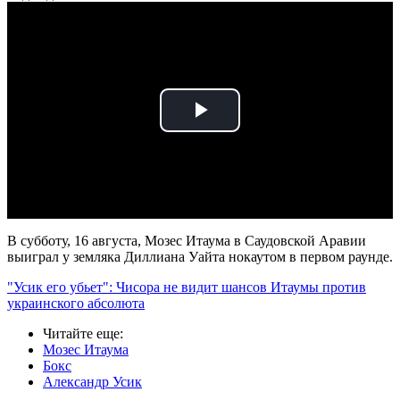
Play
Video
В субботу, 16 августа, Мозес Итаума в Саудовской Аравии
выиграл у земляка Диллиана Уайта нокаутом в первом раунде.
"Усик его убьет": Чисора не видит шансов Итаумы против
украинского абсолюта
Читайте еще
:
Мозес Итаума
Бокс
Александр Усик