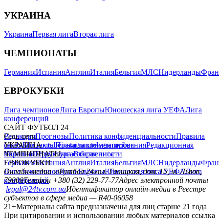
УКРАИНА
Украина
Первая лига
Вторая лига
ЧЕМПИОНАТЫ
Германия
Испания
Англия
Италия
Бельгия
МЛС
Нидерланды
Фран
ЕВРОКУБКИ
Лига чемпионов
Лига Европы
Юношеская лига УЕФА
Лига
конференций
САЙТ ФУТБОЛ 24
Редакция
Соц. сети
Прогнозы
Политика конфиденциальности
Правила
сайту
facebook
УКРАИНА
Контакты
x
youtube
Правила комментирования
instagram
telegram
viber
Редакционная
политика
Украина
ЧЕМПИОНАТЫ
Первая лига
Структура собственности
Вторая лига
Германия
ЕВРОКУБКИ
Испания
Англия
Италия
Бельгия
МЛС
Нидерланды
Фран
Лига чемпионов
Онлайн-медиа «Футбол 24»
Лига Европы
пл. Галицкая, дом. 15, м. Львов,
Юношеская лига УЕФА
Лига
конференций
79008
Телефон +380 (32) 229-77-77
Адрес электронной почты
legal@24tv.com.ua
Идентификатор онлайн-медиа в Реестре
субъектов в сфере медиа — R40-06058
21+
Материалы сайта предназначены для лиц старше 21 года
При цитировании и использовании любых материалов ссылка