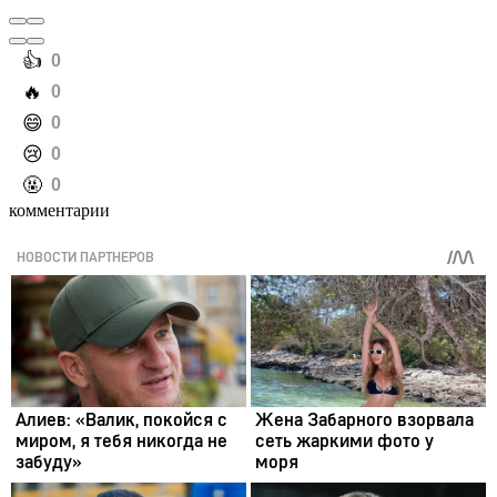
️👍
0
️🔥
0
️😄
0
️😢
0
️🤬
0
комментарии