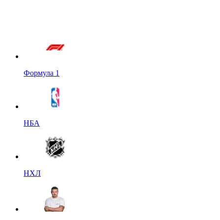
Формула 1
НБА
НХЛ