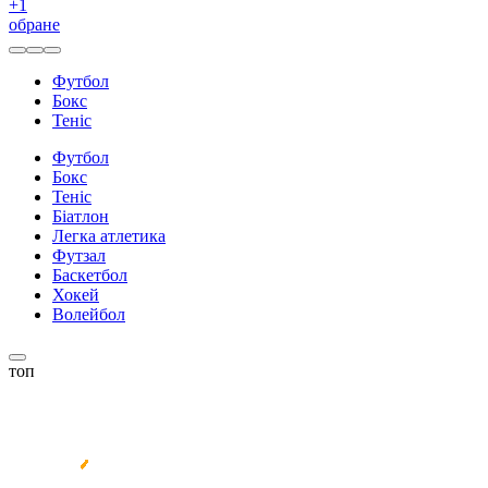
+
1
обране
Футбол
Бокс
Теніс
Футбол
Бокс
Теніс
Біатлон
Легка атлетика
Футзал
Баскетбол
Хокей
Волейбол
топ