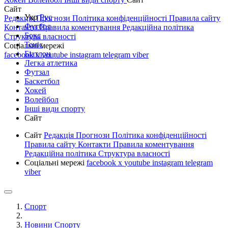
Сайт
Укр
Рус
Редакція
Прогнози
Політика конфіденційності
Правила сайту
Футбол
Контакти
Правила коментування
Редакційна політика
Бокс
Структура власності
Теніс
Соціальні мережі
Біатлон
facebook
x
youtube
instagram
telegram
viber
Легка атлетика
Футзал
Баскетбол
Хокей
Волейбол
Інші види спорту
Сайт
Сайт
Редакція
Прогнози
Політика конфіденційності
Правила сайту
Контакти
Правила коментування
Редакційна політика
Структура власності
Соціальні мережі
facebook
x
youtube
instagram
telegram
viber
Спорт
Новини Спорту