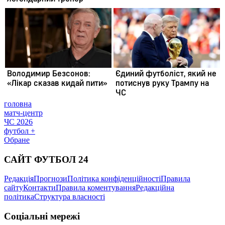
головна
матч-центр
ЧС 2026
футбол +
Обране
САЙТ ФУТБОЛ 24
Редакція
Прогнози
Політика конфіденційності
Правила
сайту
Контакти
Правила коментування
Редакційна
політика
Структура власності
Соціальні мережі