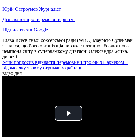
Юрій Остроумов
Журналіст
Дізнавайся про перемоги першим.
Підписатися в Google
Глава Всесвітньої боксерської ради (WBC) Маурісіо Сулейман
зізнався, що його організація поважає позицію абсолютного
чемпіона світу в суперважкому дивізіоні Олександра Усика.
до речі
Усик попросив відкласти перемовини про бій з Паркером –
відомо, яку травму отримав українець
відео дня
Play
Video