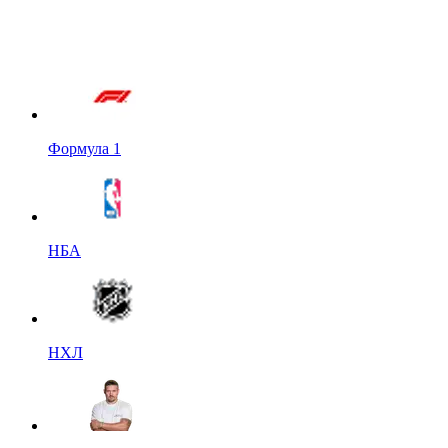
Формула 1
НБА
НХЛ