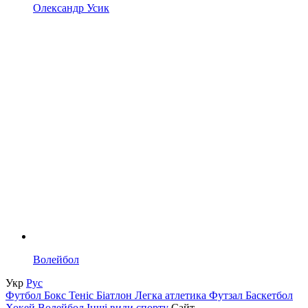
Олександр Усик
Волейбол
Укр
Рус
Футбол
Бокс
Теніс
Біатлон
Легка атлетика
Футзал
Баскетбол
Хокей
Волейбол
Інші види спорту
Сайт