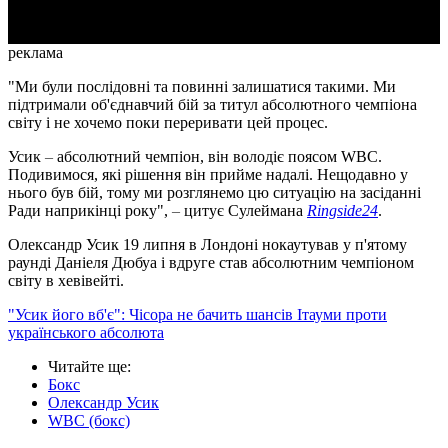
реклама
"Ми були послідовні та повинні залишатися такими. Ми
підтримали об'єднавчий бій за титул абсолютного чемпіона
світу і не хочемо поки переривати цей процес.
Усик
–
абсолютний чемпіон, він володіє поясом WBC.
Подивимося, які рішення він прийме надалі. Нещодавно у
нього був бій, тому ми розглянемо цю ситуацію на засіданні
Ради наприкінці року",
–
цитує Сулеймана
Ringside24
.
Олександр Усик 19 липня в Лондоні нокаутував у п'ятому
раунді Даніеля Дюбуа і вдруге став абсолютним чемпіоном
світу в хевівейті.
"Усик його вб'є": Чісора не бачить шансів Ітауми проти
українського абсолюта
Читайте ще
:
Бокс
Олександр Усик
WBC (бокс)