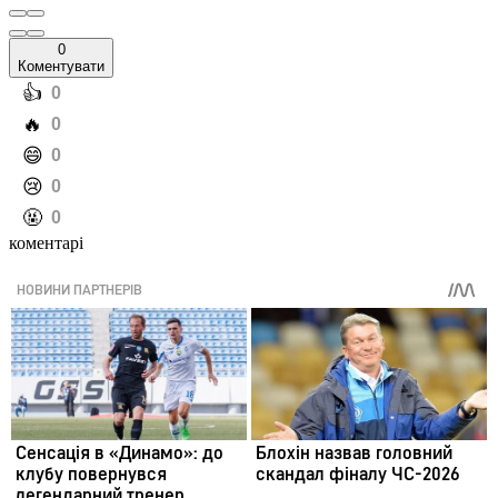
0
Коментувати
️👍
0
️🔥
0
️😄
0
️😢
0
️🤬
0
коментарі