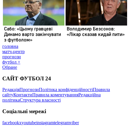
головна
матч-центр
прогнози
футбол +
Обране
САЙТ ФУТБОЛ 24
Редакція
Прогнози
Політика конфіденційності
Правила
сайту
Контакти
Правила коментування
Редакційна
політика
Структура власності
Соціальні мережі
facebook
x
youtube
instagram
telegram
viber