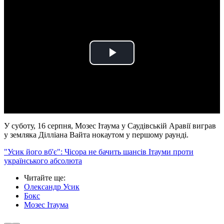
Play
Video
У суботу, 16 серпня, Мозес Ітаума у Саудівській Аравії виграв
у земляка Ділліана Вайта нокаутом у першому раунді.
"Усик його вб'є": Чісора не бачить шансів Ітауми проти
українського абсолюта
Читайте ще
:
Олександр Усик
Бокс
Мозес Ітаума