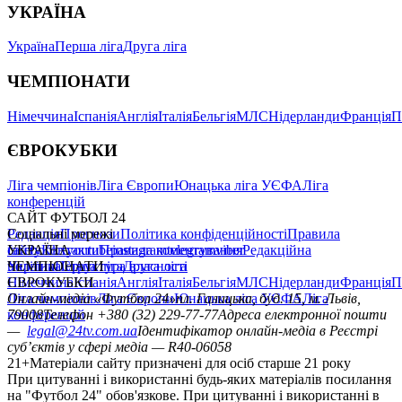
УКРАЇНА
Україна
Перша ліга
Друга ліга
ЧЕМПІОНАТИ
Німеччина
Іспанія
Англія
Італія
Бельгія
МЛС
Нідерланди
Франція
П
ЄВРОКУБКИ
Ліга чемпіонів
Ліга Європи
Юнацька ліга УЄФА
Ліга
конференцій
САЙТ ФУТБОЛ 24
Редакція
Соціальні мережі
Прогнози
Політика конфіденційності
Правила
сайту
facebook
УКРАЇНА
Контакти
x
youtube
Правила коментування
instagram
telegram
viber
Редакційна
політика
Україна
ЧЕМПІОНАТИ
Перша ліга
Структура власності
Друга ліга
Німеччина
ЄВРОКУБКИ
Іспанія
Англія
Італія
Бельгія
МЛС
Нідерланди
Франція
П
Ліга чемпіонів
Онлайн-медіа «Футбол 24»
Ліга Європи
Юнацька ліга УЄФА
пл. Галицька, буд. 15, м. Львів,
Ліга
конференцій
79008
Телефон +380 (32) 229-77-77
Адреса електронної пошти
—
legal@24tv.com.ua
Ідентифікатор онлайн-медіа в Реєстрі
суб’єктів у сфері медіа — R40-06058
21+
Матеріали сайту призначені для осіб старше 21 року
При цитуванні і використанні будь-яких матеріалів посилання
на "Футбол 24" обов'язкове. При цитуванні і використанні в