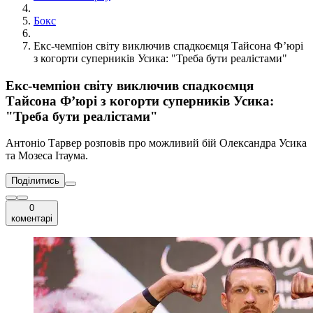
Бокс
Екс-чемпіон світу виключив спадкоємця Тайсона Ф’юрі
з когорти суперників Усика: "Треба бути реалістами"
Екс-чемпіон світу виключив спадкоємця
Тайсона Ф’юрі з когорти суперників Усика:
"Треба бути реалістами"
Антоніо Тарвер розповів про можливий бій Олександра Усика
та Мозеса Ітаума.
Поділитись
0
коментарі