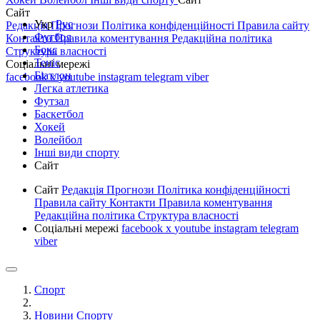
Сайт
Укр
Рус
Редакція
Прогнози
Політика конфіденційності
Правила сайту
Футбол
Контакти
Правила коментування
Редакційна політика
Бокс
Структура власності
Теніс
Соціальні мережі
Біатлон
facebook
x
youtube
instagram
telegram
viber
Легка атлетика
Футзал
Баскетбол
Хокей
Волейбол
Інші види спорту
Сайт
Сайт
Редакція
Прогнози
Політика конфіденційності
Правила сайту
Контакти
Правила коментування
Редакційна політика
Структура власності
Соціальні мережі
facebook
x
youtube
instagram
telegram
viber
Спорт
Новини Спорту