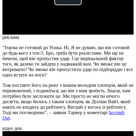
Play
Video
реклама
"Ітаума не готовий до Усика. Ні. Я не думаю, що він готовий
до будь-кого з топ-5. Бро, треба бути реалістами. Ми ще не
бачили, щоб він пропустив удар. І це вирішальний фактор
того, як далеко ти зайдеш у надважкій вазі. Чи зможе він це
витримати? Чи зможе він пропустити удар по підборіддю і все
одно встати на ноги?
Тож поставте його на ринг з іншим молодим хлопцем, який не
переможений, і подивіться, що він з ним зробить. Знаєш, нам
потрібно було заслужити це. Ми просто не могли нічого
досягти, якщо бились з таким хлопцем, як Ділліан Вайт, який
навіть не входить до рейтингу. Виграй у когось із рейтингу.
Тоді ми поговоримо", – заявив Тарвер у коментарі
Seconds
Out
.
відео дня