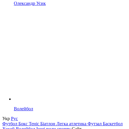
Олександр Усик
Волейбол
Укр
Рус
Футбол
Бокс
Теніс
Біатлон
Легка атлетика
Футзал
Баскетбол
Хокей
Волейбол
Інші види спорту
Сайт