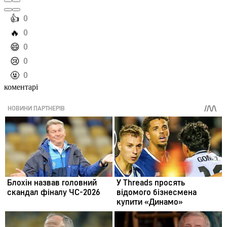
️👍
0
️🔥
0
️😄
0
️😢
0
️🤬
0
коментарі