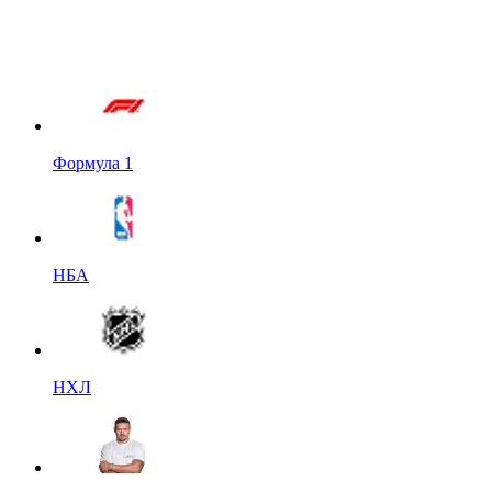
Формула 1
НБА
НХЛ