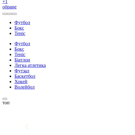
+
1
обране
Футбол
Бокс
Теніс
Футбол
Бокс
Теніс
Біатлон
Легка атлетика
Футзал
Баскетбол
Хокей
Волейбол
топ