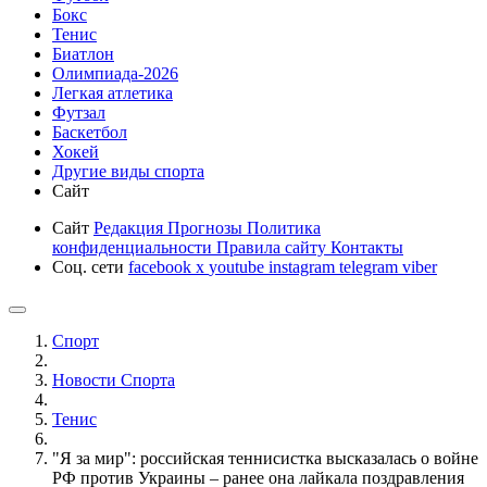
Бокс
Тенис
Биатлон
Олимпиада-2026
Легкая атлетика
Футзал
Баскетбол
Хокей
Другие виды спорта
Сайт
Сайт
Редакция
Прогнозы
Политика
конфиденциальности
Правила сайту
Контакты
Соц. сети
facebook
x
youtube
instagram
telegram
viber
Спорт
Новости Cпорта
Тенис
"Я за мир": российская теннисистка высказалась о войне
РФ против Украины – ранее она лайкала поздравления