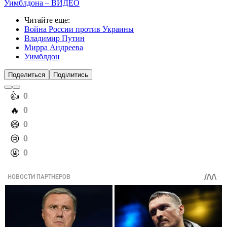
Уимблдона – ВИДЕО
Читайте еще
:
Война России против Украины
Владимир Путин
Мирра Андреева
Уимблдон
Поделиться
Поділитись
️👍
0
️🔥
0
️😄
0
️😢
0
️🤬
0