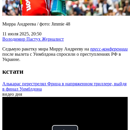
Мирра Андреева / фото: Jimmie 48
11 июля 2025, 20:50
Володимир Пастух
Журналист
Седьмую ракетку мира Мирру Андрееву на
пресс-конференции
после вылета с Уимблдона спросили о преступлениях РФ в
Украине.
кстати
Алькарас перестрелял Фрица в напряженном триллере, выйдя
в финал Уимблдона
видео дня