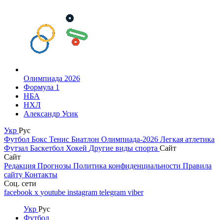
Олимпиада 2026
Формула 1
НБА
НХЛ
Александр Усик
Укр
Рус
Футбол
Бокс
Тенис
Биатлон
Олимпиада-2026
Легкая атлетика
Футзал
Баскетбол
Хокей
Другие виды спорта
Сайт
Сайт
Редакция
Прогнозы
Политика конфиденциальности
Правила
сайту
Контакты
Соц. сети
facebook
x
youtube
instagram
telegram
viber
Укр
Рус
Футбол