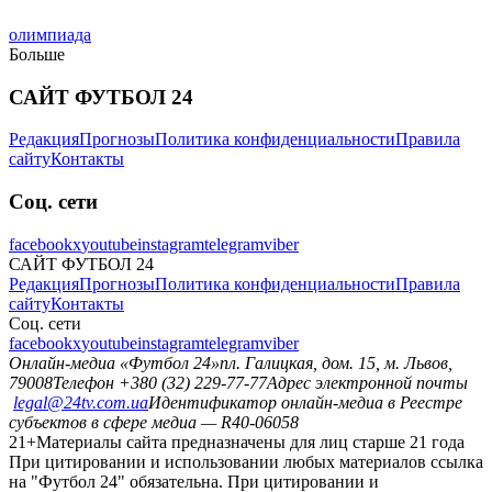
олимпиада
Больше
САЙТ ФУТБОЛ 24
Редакция
Прогнозы
Политика конфиденциальности
Правила
сайту
Контакты
Соц. сети
facebook
x
youtube
instagram
telegram
viber
САЙТ ФУТБОЛ 24
Редакция
Прогнозы
Политика конфиденциальности
Правила
сайту
Контакты
Соц. сети
facebook
x
youtube
instagram
telegram
viber
Онлайн-медиа «Футбол 24»
пл. Галицкая, дом. 15, м. Львов,
79008
Телефон +380 (32) 229-77-77
Адрес электронной почты
legal@24tv.com.ua
Идентификатор онлайн-медиа в Реестре
субъектов в сфере медиа — R40-06058
21+
Материалы сайта предназначены для лиц старше 21 года
При цитировании и использовании любых материалов ссылка
на "Футбол 24" обязательна. При цитировании и