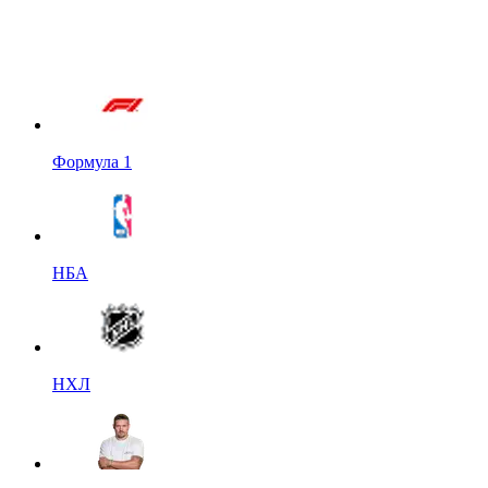
Формула 1
НБА
НХЛ