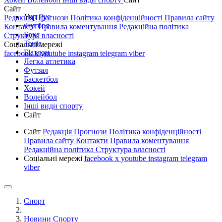
Сайт
Укр
Рус
Редакція
Прогнози
Політика конфіденційності
Правила сайту
Футбол
Контакти
Правила коментування
Редакційна політика
Бокс
Структура власності
Теніс
Соціальні мережі
Біатлон
facebook
x
youtube
instagram
telegram
viber
Легка атлетика
Футзал
Баскетбол
Хокей
Волейбол
Інші види спорту
Сайт
Сайт
Редакція
Прогнози
Політика конфіденційності
Правила сайту
Контакти
Правила коментування
Редакційна політика
Структура власності
Соціальні мережі
facebook
x
youtube
instagram
telegram
viber
Спорт
Новини Спорту