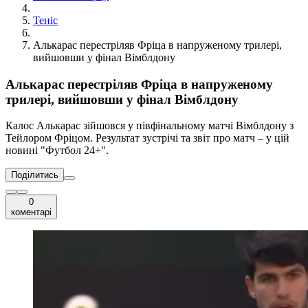
Теніс
Алькарас перестріляв Фріца в напруженому трилері,
вийшовши у фінал Вімблдону
Алькарас перестріляв Фріца в напруженому
трилері, вийшовши у фінал Вімблдону
Калос Алькарас зійшовся у півфінальному матчі Вімблдону з
Тейлором Фріцом. Результат зустрічі та звіт про матч – у цій
новині "Футбол 24+".
Поділитись
0
коментарі