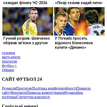
головна
матч-центр
прогнози
футбол +
Обране
САЙТ ФУТБОЛ 24
Редакція
Прогнози
Політика конфіденційності
Правила
сайту
Контакти
Правила коментування
Редакційна
політика
Структура власності
Соціальні мережі