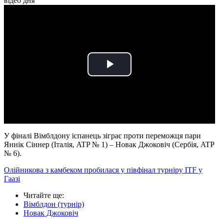
відео дня
Play
Video
У фіналі Вімблдону іспанець зіграє проти переможця пари
Яннік Сіннер (Італія, ATP № 1) – Новак Джоковіч (Сербія, ATP
№ 6).
Олійникова з камбеком пробилася у півфінал турніру ITF у
Гаазі
Читайте ще
:
Вімблдон (турнір)
Новак Джоковіч