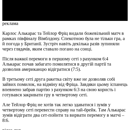
Video
реклама
Карлос Алькарас та Тейлор Фріц видали божевільний матч в
рамках півфіналу Вімблдону. Спекотною була не тільки гра, а
й погода у Британії. Зустріч навіть декілька разів зупиняли
через глядачів, яким ставало погано на сонці.
Після важкої перемоги в першому сеті з рахунком 6:4
Алькарас почав забагато помилятися в другій партії та
дозволив американцю відігратися (7:5).
В третьому сеті друга ракетка світу вже не дозволяв собі
зайвих помилок, на відміну від Фріца. Завдяки цьому іспанець
впевнено забрав партію з рахунком 6:3 на свою користь і
готувався закривати гру в четвертому сеті.
Але Тейлор Фріц не хотів так легко здаватися і зумів у
четвертому сеті перевести справу на тай-брейк. Там Алькарас
зумів відіграти два сет-пойнти та вирвати перемогу в матчі –
8:6.