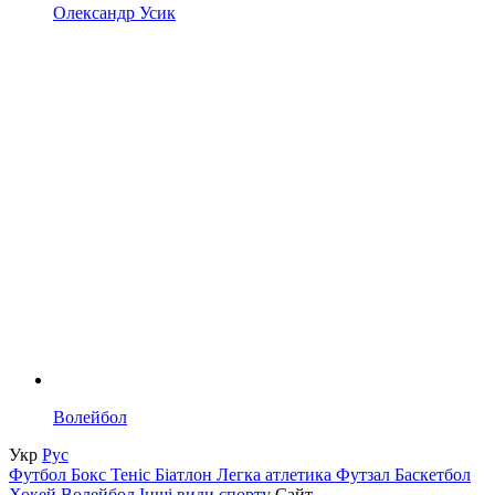
Олександр Усик
Волейбол
Укр
Рус
Футбол
Бокс
Теніс
Біатлон
Легка атлетика
Футзал
Баскетбол
Хокей
Волейбол
Інші види спорту
Сайт