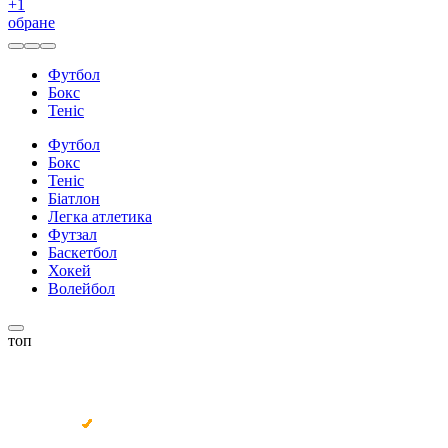
+
1
обране
Футбол
Бокс
Теніс
Футбол
Бокс
Теніс
Біатлон
Легка атлетика
Футзал
Баскетбол
Хокей
Волейбол
топ