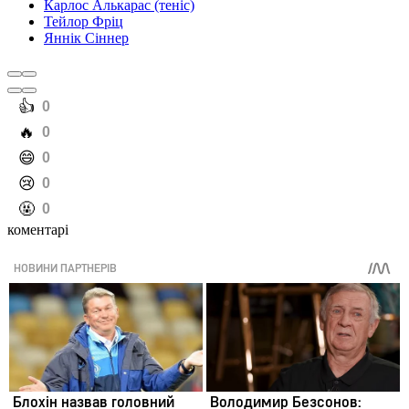
Карлос Алькарас (теніс)
Тейлор Фріц
Яннік Сіннер
️👍
0
️🔥
0
️😄
0
️😢
0
️🤬
0
коментарі