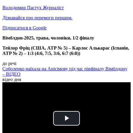
Володимир Пастух
Журналіст
Дізнавайся про перемоги першим.
Підписатися в Google
Вімблдон-2025, трава, чоловіки, 1/2 фіналу
Тейлор Фріц (США, ATP № 5) – Карлос Алькарас (Іспанія,
ATP № 2) – 1:3 (4:6, 7:5, 3:6, 6:7 (6:8))
до речі
Соболенко наїхала на Анісімову під час півфіналу Вімблдону
– ВІДЕО
відео дня
Play