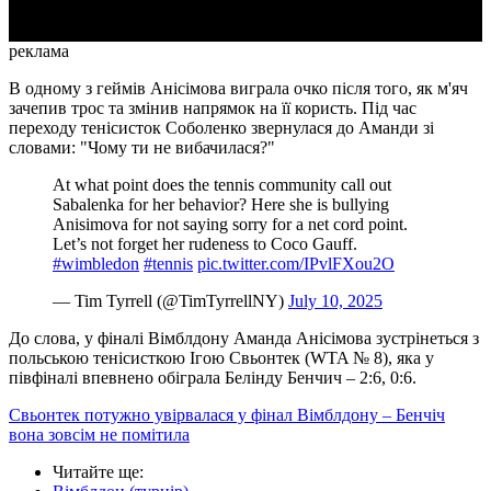
реклама
В одному з геймів Анісімова виграла очко після того, як м'яч
зачепив трос та змінив напрямок на її користь. Під час
переходу тенісисток Соболенко звернулася до Аманди зі
словами: "Чому ти не вибачилася?"
At what point does the tennis community call out
Sabalenka for her behavior? Here she is bullying
Anisimova for not saying sorry for a net cord point.
Let’s not forget her rudeness to Coco Gauff.
#wimbledon
#tennis
pic.twitter.com/IPvlFXou2O
— Tim Tyrrell (@TimTyrrellNY)
July 10, 2025
До слова, у фіналі Вімблдону Аманда Анісімова зустрінеться з
польською тенісисткою Ігою Свьонтек (WTA № 8), яка у
півфіналі впевнено обіграла Белінду Бенчич – 2:6, 0:6.
Свьонтек потужно увірвалася у фінал Вімблдону – Бенчіч
вона зовсім не помітила
Читайте ще
: