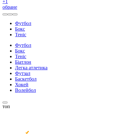
+
1
обране
Футбол
Бокс
Теніс
Футбол
Бокс
Теніс
Біатлон
Легка атлетика
Футзал
Баскетбол
Хокей
Волейбол
топ