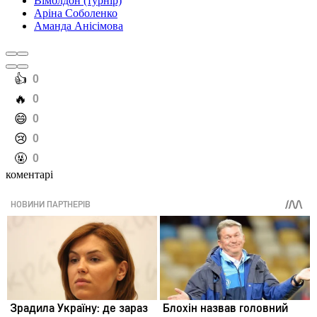
Вімблдон (турнір)
Аріна Соболенко
Аманда Анісімова
️👍
0
️🔥
0
️😄
0
️😢
0
️🤬
0
коментарі