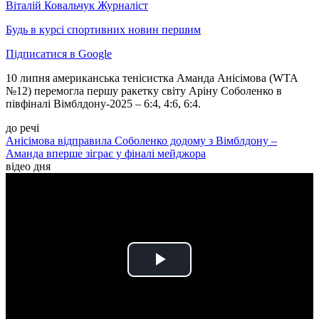
Віталій Ковальчук
Журналіст
Будь в курсі спортивних новин першим
Підписатися в Google
10 липня американська тенісистка Аманда Анісімова (WTA
№12) перемогла
першу ракетку світу Аріну Соболенко в
півфіналі Вімблдону-2025 – 6:4, 4:6, 6:4.
до речі
Анісімова відправила Соболенко додому з Вімблдону –
Аманда вперше зіграє у фіналі мейджора
відео дня
Play
Video