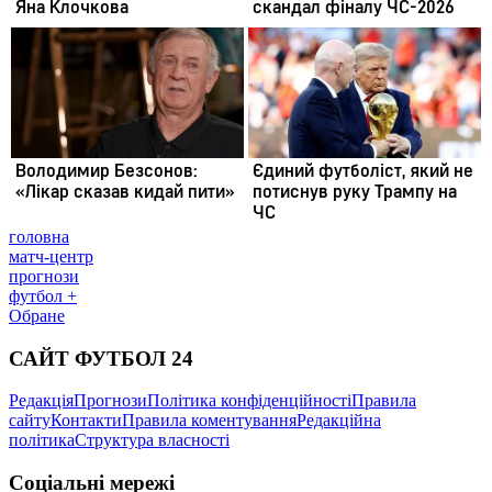
головна
матч-центр
прогнози
футбол +
Обране
САЙТ ФУТБОЛ 24
Редакція
Прогнози
Політика конфіденційності
Правила
сайту
Контакти
Правила коментування
Редакційна
політика
Структура власності
Соціальні мережі