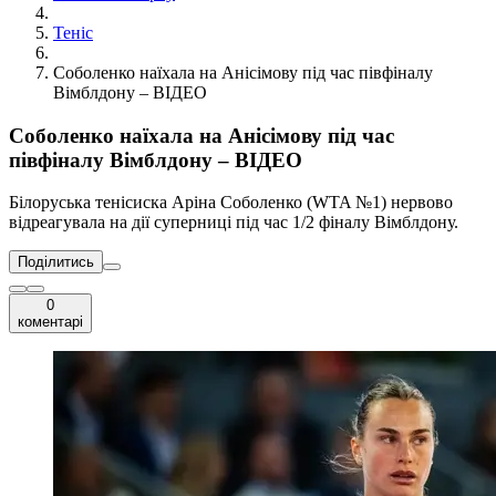
Теніс
Соболенко наїхала на Анісімову під час півфіналу
Вімблдону – ВІДЕО
Соболенко наїхала на Анісімову під час
півфіналу Вімблдону – ВІДЕО
Білоруська тенісиска Аріна Соболенко (WTA №1) нервово
відреагувала на дії суперниці під час 1/2 фіналу Вімблдону.
Поділитись
0
коментарі