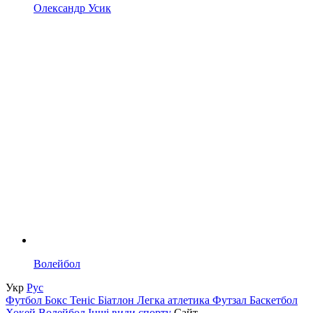
Олександр Усик
Волейбол
Укр
Рус
Футбол
Бокс
Теніс
Біатлон
Легка атлетика
Футзал
Баскетбол
Хокей
Волейбол
Інші види спорту
Сайт