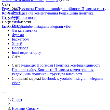
Сайт
Укр
Рус
Редакція
Прогнози
Політика конфіденційності
Правила сайту
Футбол
Контакти
Правила коментування
Редакційна політика
Бокс
Структура власності
Теніс
Соціальні мережі
Біатлон
facebook
x
youtube
instagram
telegram
viber
Легка атлетика
Футзал
Баскетбол
Хокей
Волейбол
Інші види спорту
Сайт
Сайт
Редакція
Прогнози
Політика конфіденційності
Правила сайту
Контакти
Правила коментування
Редакційна політика
Структура власності
Соціальні мережі
facebook
x
youtube
instagram
telegram
viber
Спорт
Новини Спорту