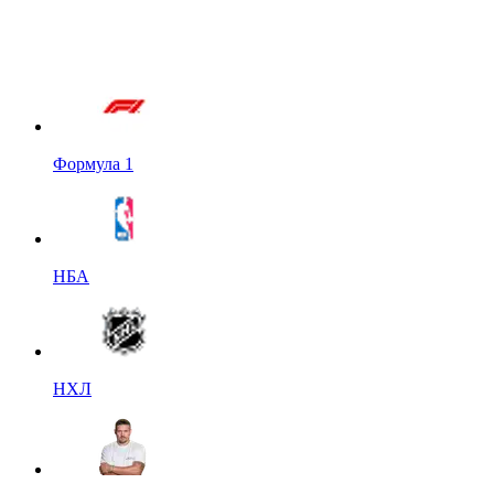
Формула 1
НБА
НХЛ