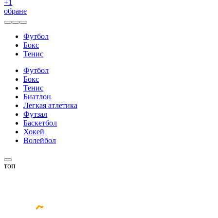
+
1
обране
Футбол
Бокс
Тенис
Футбол
Бокс
Тенис
Биатлон
Легкая атлетика
Футзал
Баскетбол
Хокей
Волейбол
топ