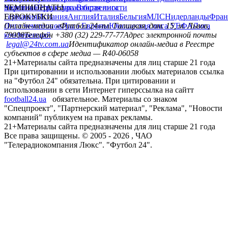
политика
Украина
ЧЕМПИОНАТЫ
Первая лига
Структура собственности
Вторая лига
Германия
ЕВРОКУБКИ
Испания
Англия
Италия
Бельгия
МЛС
Нидерланды
Фран
Лига чемпионов
Онлайн-медиа «Футбол 24»
Лига Европы
пл. Галицкая, дом. 15, м. Львов,
Юношеская лига УЕФА
Лига
конференций
79008
Телефон +380 (32) 229-77-77
Адрес электронной почты
legal@24tv.com.ua
Идентификатор онлайн-медиа в Реестре
субъектов в сфере медиа — R40-06058
21+
Материалы сайта предназначены для лиц старше 21 года
При цитировании и использовании любых материалов ссылка
на "Футбол 24" обязательна. При цитировании и
использовании в сети Интернет гиперссылка на сайтт
football24.ua
обязательное. Материалы со знаком
"Спецпроект", "Партнерский материал", "Реклама", "Новости
компаний" публикуем на правах рекламы.
21+
Материалы сайта предназначены для лиц старше 21 года
Все права защищены. © 2005 -
2026
, ЧАО
"Телерадиокомпания Люкс". "Футбол 24".