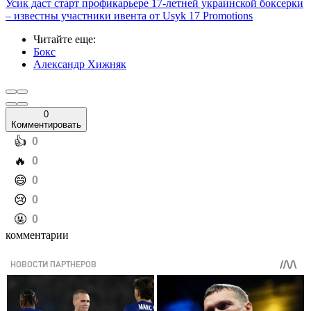
Усик даст старт профикарьере 17-летней украинской боксерки
– известны участники ивента от Usyk 17 Promotions
Читайте еще
:
Бокс
Александр Хижняк
0
Комментировать
️👍
0
️🔥
0
️😄
0
️😢
0
️🤬
0
комментарии