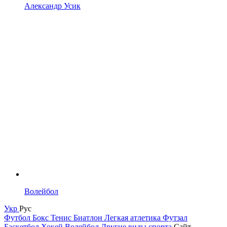
Александр Усик
Волейбол
Укр
Рус
Футбол
Бокс
Тенис
Биатлон
Легкая атлетика
Футзал
Баскетбол
Хокей
Волейбол
Другие виды спорта
Сайт