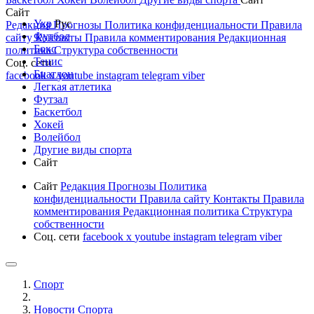
Сайт
Укр
Рус
Редакция
Прогнозы
Политика конфиденциальности
Правила
Футбол
сайту
Контакты
Правила комментирования
Редакционная
Бокс
политика
Структура собственности
Тенис
Соц. сети
Биатлон
facebook
x
youtube
instagram
telegram
viber
Легкая атлетика
Футзал
Баскетбол
Хокей
Волейбол
Другие виды спорта
Сайт
Сайт
Редакция
Прогнозы
Политика
конфиденциальности
Правила сайту
Контакты
Правила
комментирования
Редакционная политика
Структура
собственности
Соц. сети
facebook
x
youtube
instagram
telegram
viber
Спорт
Новости Cпорта