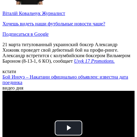
Віталій Ковальчук
Журналист
Хочешь видеть наши футбольные новости чаще?
Подписаться в Google
21 марта титулованный украинский боксер Александр
Хижняк проведет свой дебютный бой на профи-ринге.
Александр встретится с колумбийским боксером Вильмером
Бароном (8-13-1, 6 КО), сообщает
Usyk 17 Promotions.
кстати
Бой Иноуэ – Накатани официально объявлен: известна дата
поединка
видео дня
Play