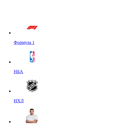
Формула 1
НБА
НХЛ