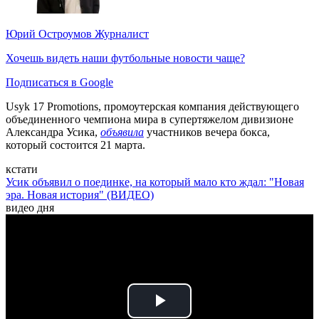
Юрий Остроумов
Журналист
Хочешь видеть наши футбольные новости чаще?
Подписаться в Google
Usyk 17 Promotions, промоутерская компания действующего
объединенного чемпиона мира в супертяжелом дивизионе
Александра Усика,
объявила
участников вечера бокса,
который состоится 21 марта.
кстати
Усик объявил о поединке, на который мало кто ждал: "Новая
эра. Новая история" (ВИДЕО)
видео дня
Play