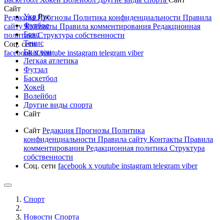
Сайт
Укр
Рус
Редакция
Прогнозы
Политика конфиденциальности
Правила
Футбол
сайту
Контакты
Правила комментирования
Редакционная
Бокс
политика
Структура собственности
Тенис
Соц. сети
Биатлон
facebook
x
youtube
instagram
telegram
viber
Легкая атлетика
Футзал
Баскетбол
Хокей
Волейбол
Другие виды спорта
Сайт
Сайт
Редакция
Прогнозы
Политика
конфиденциальности
Правила сайту
Контакты
Правила
комментирования
Редакционная политика
Структура
собственности
Соц. сети
facebook
x
youtube
instagram
telegram
viber
Спорт
Новости Cпорта