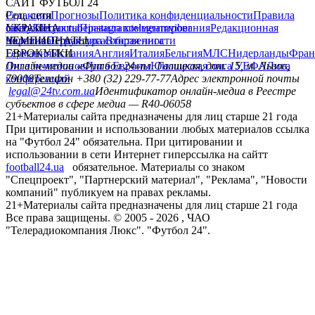
САЙТ ФУТБОЛ 24
Редакция
Соц. сети
Прогнозы
Политика конфиденциальности
Правила
сайту
facebook
УКРАИНА
Контакты
x
youtube
Правила комментирования
instagram
telegram
viber
Редакционная
политика
Украина
ЧЕМПИОНАТЫ
Первая лига
Структура собственности
Вторая лига
Германия
ЕВРОКУБКИ
Испания
Англия
Италия
Бельгия
МЛС
Нидерланды
Фран
Лига чемпионов
Онлайн-медиа «Футбол 24»
Лига Европы
пл. Галицкая, дом. 15, м. Львов,
Юношеская лига УЕФА
Лига
конференций
79008
Телефон +380 (32) 229-77-77
Адрес электронной почты
legal@24tv.com.ua
Идентификатор онлайн-медиа в Реестре
субъектов в сфере медиа — R40-06058
21+
Материалы сайта предназначены для лиц старше 21 года
При цитировании и использовании любых материалов ссылка
на "Футбол 24" обязательна. При цитировании и
использовании в сети Интернет гиперссылка на сайтт
football24.ua
обязательное. Материалы со знаком
"Спецпроект", "Партнерский материал", "Реклама", "Новости
компаний" публикуем на правах рекламы.
21+
Материалы сайта предназначены для лиц старше 21 года
Все права защищены. © 2005 -
2026
, ЧАО
"Телерадиокомпания Люкс". "Футбол 24".