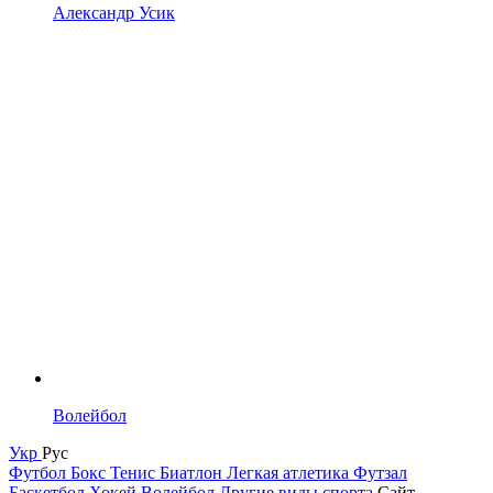
Александр Усик
Волейбол
Укр
Рус
Футбол
Бокс
Тенис
Биатлон
Легкая атлетика
Футзал
Баскетбол
Хокей
Волейбол
Другие виды спорта
Сайт