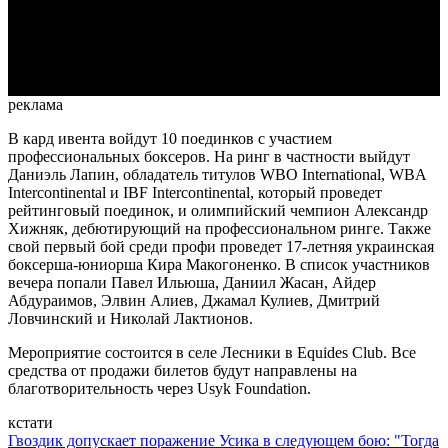
Video
реклама
В кард ивента войдут 10 поединков с участием
профессиональных боксеров. На ринг в частности выйдут
Даниэль Лапин, обладатель титулов WBO International, WBA
Intercontinental и IBF Intercontinental, который проведет
рейтинговый поединок, и олимпийский чемпион Александр
Хижняк, дебютирующий на профессиональном ринге. Также
свой первый бой среди профи проведет 17-летняя украинская
боксерша-юниорша Кира Макогоненко. В список участников
вечера попали Павел Ильюша, Даниил Жасан, Айдер
Абдураимов, Элвин Алиев, Джамал Кулиев, Дмитрий
Ловчинский и Николай Лактионов.
Мероприятие состоится в селе Лесники в Equides Club. Все
средства от продажи билетов будут направлены на
благотворительность через Usyk Foundation.
кстати
Гвоздик допускает поражение Усика в следующем бою: "Тогда