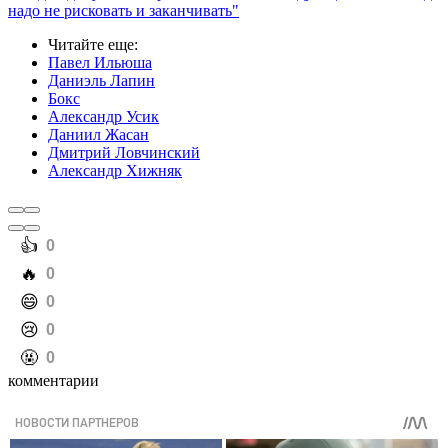
надо не рисковать и заканчивать"
Читайте еще
:
Павел Ильюша
Даниэль Лапин
Бокс
Александр Усик
Даниил Жасан
Дмитрий Ловчинский
Александр Хижняк
️👍
0
️🔥
0
️😄
0
️😢
0
️🤬
0
комментарии