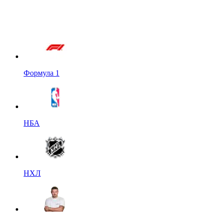
Формула 1
НБА
НХЛ