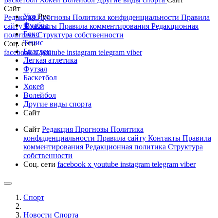
Сайт
Укр
Рус
Редакция
Прогнозы
Политика конфиденциальности
Правила
Футбол
сайту
Контакты
Правила комментирования
Редакционная
Бокс
политика
Структура собственности
Тенис
Соц. сети
Биатлон
facebook
x
youtube
instagram
telegram
viber
Легкая атлетика
Футзал
Баскетбол
Хокей
Волейбол
Другие виды спорта
Сайт
Сайт
Редакция
Прогнозы
Политика
конфиденциальности
Правила сайту
Контакты
Правила
комментирования
Редакционная политика
Структура
собственности
Соц. сети
facebook
x
youtube
instagram
telegram
viber
Спорт
Новости Cпорта