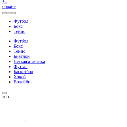
+
1
обране
Футбол
Бокс
Тенис
Футбол
Бокс
Тенис
Биатлон
Легкая атлетика
Футзал
Баскетбол
Хокей
Волейбол
топ