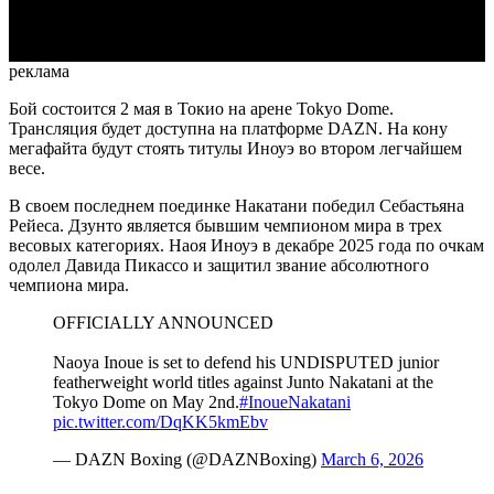
Video
реклама
Бой состоится 2 мая в Токио на арене Tokyo Dome.
Трансляция будет доступна на платформе DAZN. На кону
мегафайта будут стоять титулы Иноуэ во втором легчайшем
весе.
В своем последнем поединке Накатани победил Себастьяна
Рейеса. Дзунто является бывшим чемпионом мира в трех
весовых категориях. Наоя Иноуэ в декабре 2025 года по очкам
одолел Давида Пикассо и защитил звание абсолютного
чемпиона мира.
OFFICIALLY ANNOUNCED
Naoya Inoue is set to defend his UNDISPUTED junior
featherweight world titles against Junto Nakatani at the
Tokyo Dome on May 2nd.
#InoueNakatani
pic.twitter.com/DqKK5kmEbv
— DAZN Boxing (@DAZNBoxing)
March 6, 2026