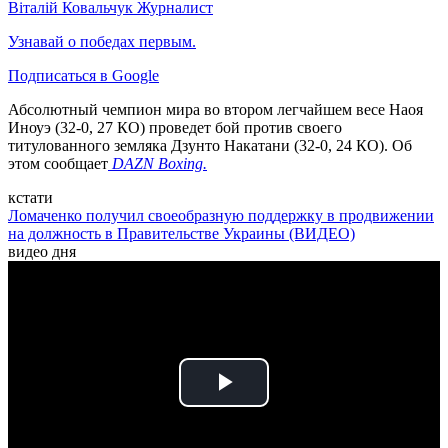
Віталій Ковальчук
Журналист
Узнавай о победах первым.
Подписаться в Google
Абсолютный чемпион мира во втором легчайшем весе Наоя
Иноуэ (32-0, 27 КО) проведет бой против своего
титулованного земляка Дзунто Накатани (32-0, 24 КО). Об
этом сообщает
DAZN Boxing.
кстати
Ломаченко получил своеобразную поддержку в продвижении
на должность в Правительстве Украины (ВИДЕО)
видео дня
Play