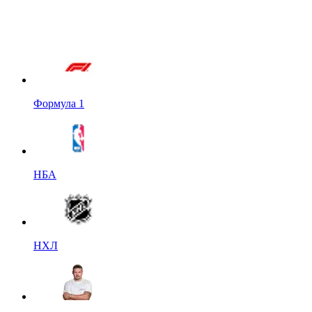
Формула 1
НБА
НХЛ