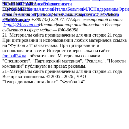
политика
Украина
ЧЕМПИОНАТЫ
Первая лига
Структура собственности
Вторая лига
Германия
ЕВРОКУБКИ
Испания
Англия
Италия
Бельгия
МЛС
Нидерланды
Фран
Лига чемпионов
Онлайн-медиа «Футбол 24»
Лига Европы
пл. Галицкая, дом. 15, м. Львов,
Юношеская лига УЕФА
Лига
конференций
79008
Телефон +380 (32) 229-77-77
Адрес электронной почты
legal@24tv.com.ua
Идентификатор онлайн-медиа в Реестре
субъектов в сфере медиа — R40-06058
21+
Материалы сайта предназначены для лиц старше 21 года
При цитировании и использовании любых материалов ссылка
на "Футбол 24" обязательна. При цитировании и
использовании в сети Интернет гиперссылка на сайтт
football24.ua
обязательное. Материалы со знаком
"Спецпроект", "Партнерский материал", "Реклама", "Новости
компаний" публикуем на правах рекламы.
21+
Материалы сайта предназначены для лиц старше 21 года
Все права защищены. © 2005 -
2026
, ЧАО
"Телерадиокомпания Люкс". "Футбол 24".