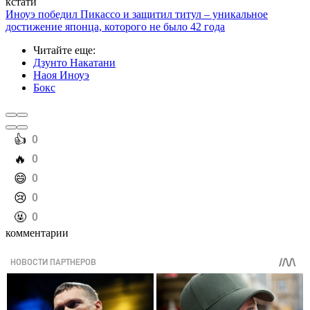
кстати
Иноуэ победил Пикассо и защитил титул – уникальное
достижение японца, которого не было 42 года
Читайте еще
:
Дзунто Накатани
Наоя Иноуэ
Бокс
️👍
0
️🔥
0
️😄
0
️😢
0
️🤬
0
комментарии