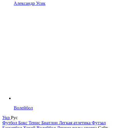
Александр Усик
Волейбол
Укр
Рус
Футбол
Бокс
Тенис
Биатлон
Легкая атлетика
Футзал
Баскетбол
Хокей
Волейбол
Другие виды спорта
Сайт