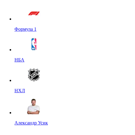
Формула 1
НБА
НХЛ
Александр Усик