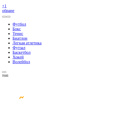
+
1
обране
Футбол
Бокс
Тенис
Биатлон
Легкая атлетика
Футзал
Баскетбол
Хокей
Волейбол
топ