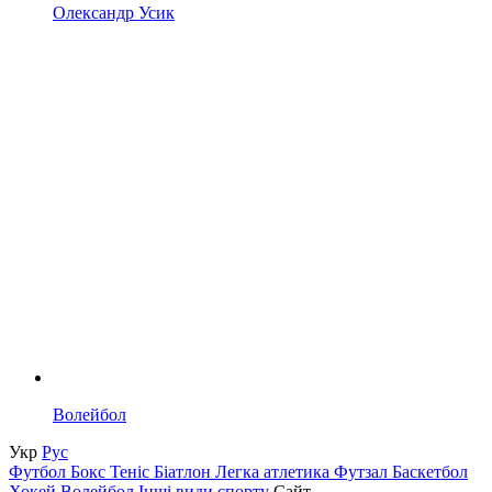
Олександр Усик
Волейбол
Укр
Рус
Футбол
Бокс
Теніс
Біатлон
Легка атлетика
Футзал
Баскетбол
Хокей
Волейбол
Інші види спорту
Сайт