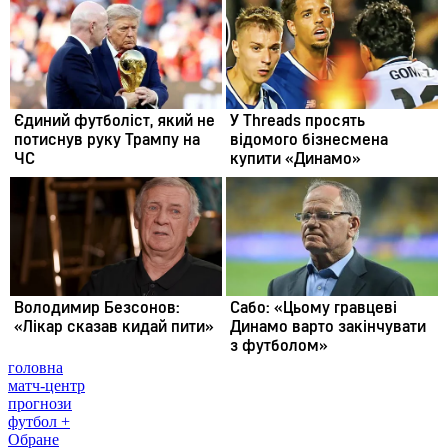
головна
матч-центр
прогнози
футбол +
Обране