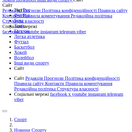
Сайт
Укр
Рус
Редакція
Прогнози
Політика конфіденційності
Правила сайту
Футбол
Контакти
Правила коментування
Редакційна політика
Бокс
Структура власності
Теніс
Соціальні мережі
Біатлон
facebook
x
youtube
instagram
telegram
viber
Легка атлетика
Футзал
Баскетбол
Хокей
Волейбол
Інші види спорту
Сайт
Сайт
Редакція
Прогнози
Політика конфіденційності
Правила сайту
Контакти
Правила коментування
Редакційна політика
Структура власності
Соціальні мережі
facebook
x
youtube
instagram
telegram
viber
Спорт
Новини Спорту