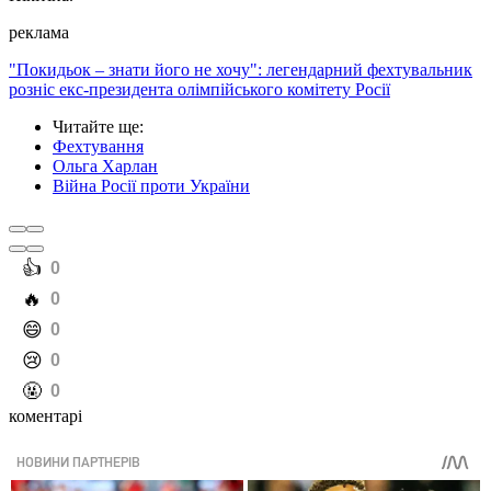
реклама
"Покидьок – знати його не хочу": легендарний фехтувальник
розніс екс-президента олімпійського комітету Росії
Читайте ще
:
Фехтування
Ольга Харлан
Війна Росії проти України
️👍
0
️🔥
0
️😄
0
️😢
0
️🤬
0
коментарі