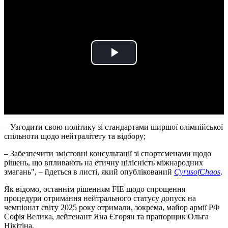
Play
Video
– Узгодити свою політику зі стандартами ширшої олімпійської
спільноти щодо нейтралітету та відбору;
– Забезпечити змістовні консультації зі спортсменами щодо
рішень, що впливають на етичну цілісність міжнародних
змагань", – йдеться в листі, який опублікований
CyrusofChaos
.
Як відомо, останнім рішенням FIE щодо спрощення
процедури отримання нейтрального статусу допуск на
чемпіонат світу 2025 року отримали, зокрема, майор армії РФ
Софія Велика, лейтенант Яна Єгорян та прапорщик Ольга
Нікітіна.