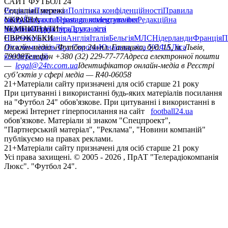
САЙТ ФУТБОЛ 24
Редакція
Соціальні мережі
Прогнози
Політика конфіденційності
Правила
сайту
facebook
УКРАЇНА
Контакти
x
youtube
Правила коментування
instagram
telegram
viber
Редакційна
політика
Україна
ЧЕМПІОНАТИ
Перша ліга
Структура власності
Друга ліга
Німеччина
ЄВРОКУБКИ
Іспанія
Англія
Італія
Бельгія
МЛС
Нідерланди
Франція
П
Ліга чемпіонів
Онлайн-медіа «Футбол 24»
Ліга Європи
Юнацька ліга УЄФА
пл. Галицька, буд. 15, м. Львів,
Ліга
конференцій
79008
Телефон +380 (32) 229-77-77
Адреса електронної пошти
—
legal@24tv.com.ua
Ідентифікатор онлайн-медіа в Реєстрі
суб’єктів у сфері медіа — R40-06058
21+
Матеріали сайту призначені для осіб старше 21 року
При цитуванні і використанні будь-яких матеріалів посилання
на "Футбол 24" обов'язкове. При цитуванні і використанні в
мережі Інтернет гіперпосилання на сайт
football24.ua
обов'язкове. Матеріали зі знаком "Спецпроект",
"Партнерський матеріал", "Реклама", "Новини компаній"
публікуємо на правах реклами.
21+
Матеріали сайту призначені для осіб старше 21 року
Усi права захищенi. © 2005 -
2026
, ПрАТ "Телерадіокомпанія
Люкс". "Футбол 24".