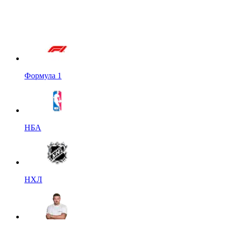
Формула 1
НБА
НХЛ