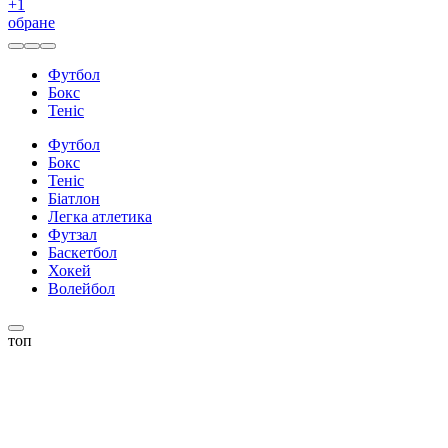
+
1
обране
Футбол
Бокс
Теніс
Футбол
Бокс
Теніс
Біатлон
Легка атлетика
Футзал
Баскетбол
Хокей
Волейбол
топ