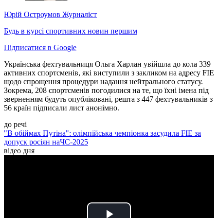
Юрій Остроумов
Журналіст
Будь в курсі спортивних новин першим
Підписатися в Google
Українська фехтувальниця Ольга Харлан увійшла до кола 339
активних спортсменів, які виступили з закликом на адресу FIE
щодо спрощення процедури надання нейтрального статусу.
Зокрема, 208 спортсменів погодилися на те, що їхні імена під
зверненням будуть опубліковані, решта з 447 фехтувальників з
56 країн підписали лист анонімно.
до речі
"В обіймах Путіна": олімпійська чемпіонка засудила FIE за
допуск росіян наЧС-2025
відео дня