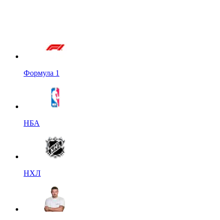
Формула 1
НБА
НХЛ