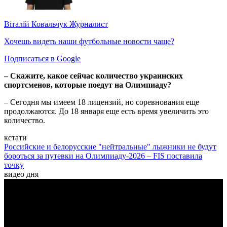
Віталій Ковальчук
Журналист
Хочешь видеть наши футбольные новости чаще?
Подписаться в Google
– Скажите, какое сейчас количество украинских
спортсменов, которые поедут на Олимпиаду?
– Сегодня мы имеем 18 лицензий, но соревнования еще
продолжаются. До 18 января еще есть время увеличить это
количество.
кстати
Российские и белорусские "нейтральные" лыжники не будут
бороться за путевки на Олимпиаду-2026 – FIS поставила
точку
видео дня