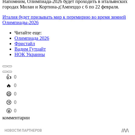
Напомним, Олимпиада-2026 будет проходить в итальянских
городах Милан и Кортина-д'Ампеццо с 6 по 22 февраля.
Италия будет призывать мир к перемирию во время зимней
Олимпиады-2026
Читайте еще
:
Олимпиада 2026
Фристайл
Вадим Гутцайт
НОК Украины
️👍
0
️🔥
0
️😄
0
️😢
0
️🤬
0
комментарии