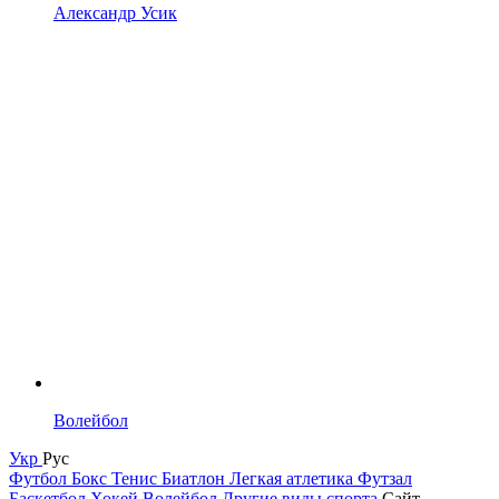
Александр Усик
Волейбол
Укр
Рус
Футбол
Бокс
Тенис
Биатлон
Легкая атлетика
Футзал
Баскетбол
Хокей
Волейбол
Другие виды спорта
Сайт