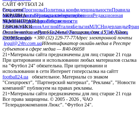
САЙТ ФУТБОЛ 24
Редакция
Соц. сети
Прогнозы
Политика конфиденциальности
Правила
сайту
facebook
УКРАИНА
Контакты
x
youtube
Правила комментирования
instagram
telegram
viber
Редакционная
политика
Украина
ЧЕМПИОНАТЫ
Первая лига
Структура собственности
Вторая лига
Германия
ЕВРОКУБКИ
Испания
Англия
Италия
Бельгия
МЛС
Нидерланды
Фран
Лига чемпионов
Онлайн-медиа «Футбол 24»
Лига Европы
пл. Галицкая, дом. 15, м. Львов,
Юношеская лига УЕФА
Лига
конференций
79008
Телефон +380 (32) 229-77-77
Адрес электронной почты
legal@24tv.com.ua
Идентификатор онлайн-медиа в Реестре
субъектов в сфере медиа — R40-06058
21+
Материалы сайта предназначены для лиц старше 21 года
При цитировании и использовании любых материалов ссылка
на "Футбол 24" обязательна. При цитировании и
использовании в сети Интернет гиперссылка на сайтт
football24.ua
обязательное. Материалы со знаком
"Спецпроект", "Партнерский материал", "Реклама", "Новости
компаний" публикуем на правах рекламы.
21+
Материалы сайта предназначены для лиц старше 21 года
Все права защищены. © 2005 -
2026
, ЧАО
"Телерадиокомпания Люкс". "Футбол 24".