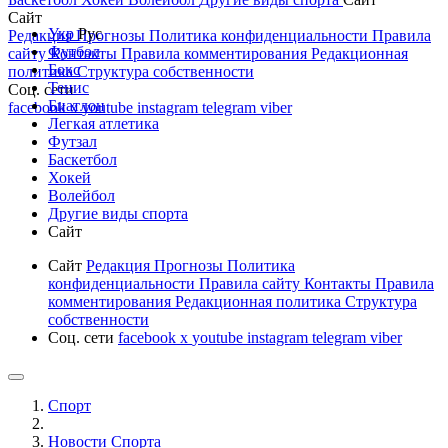
Сайт
Укр
Рус
Редакция
Прогнозы
Политика конфиденциальности
Правила
Футбол
сайту
Контакты
Правила комментирования
Редакционная
Бокс
политика
Структура собственности
Тенис
Соц. сети
Биатлон
facebook
x
youtube
instagram
telegram
viber
Легкая атлетика
Футзал
Баскетбол
Хокей
Волейбол
Другие виды спорта
Сайт
Сайт
Редакция
Прогнозы
Политика
конфиденциальности
Правила сайту
Контакты
Правила
комментирования
Редакционная политика
Структура
собственности
Соц. сети
facebook
x
youtube
instagram
telegram
viber
Спорт
Новости Cпорта