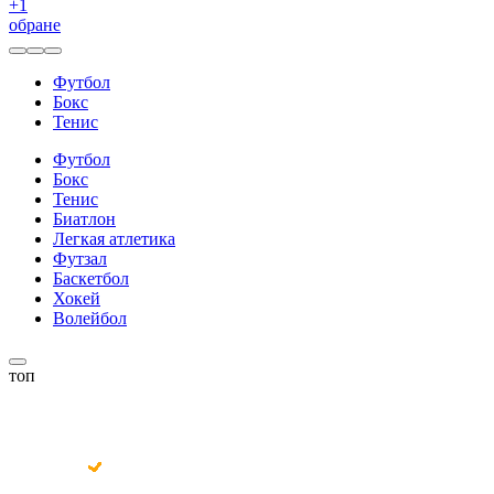
+
1
обране
Футбол
Бокс
Тенис
Футбол
Бокс
Тенис
Биатлон
Легкая атлетика
Футзал
Баскетбол
Хокей
Волейбол
топ