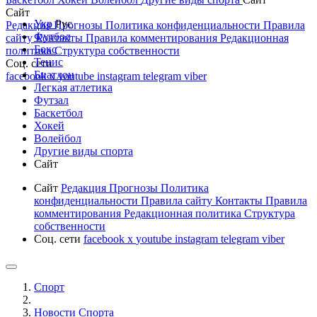
Сайт
Укр
Рус
Редакция
Прогнозы
Политика конфиденциальности
Правила
Футбол
сайту
Контакты
Правила комментирования
Редакционная
Бокс
политика
Структура собственности
Тенис
Соц. сети
Биатлон
facebook
x
youtube
instagram
telegram
viber
Легкая атлетика
Футзал
Баскетбол
Хокей
Волейбол
Другие виды спорта
Сайт
Сайт
Редакция
Прогнозы
Политика
конфиденциальности
Правила сайту
Контакты
Правила
комментирования
Редакционная политика
Структура
собственности
Соц. сети
facebook
x
youtube
instagram
telegram
viber
Спорт
Новости Cпорта