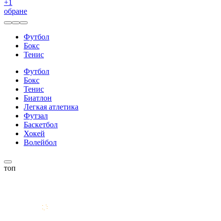
+
1
обране
Футбол
Бокс
Тенис
Футбол
Бокс
Тенис
Биатлон
Легкая атлетика
Футзал
Баскетбол
Хокей
Волейбол
топ