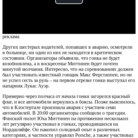
Play
Video
реклама
Других шестерых водителей, попавших в аварию, осмотрели
в больнице, ни один из них не находится в критическом
состоянии. Организаторы объявили, что гонка не будет
возобновлена, а в воскресенье Миттинен будет почтен
минутой молчания. Интересно, что на соревнованиях должен
был участвовать известный гонщик Макс Ферстаппен, но он
не успел сесть за руль – на первом отрезке гонки выступал его
напарник Лукас Ауэр.
Примерно через полчаса от начала гонки загорелся красный
флаг, и все автомобили вернулись в боксы. Позже выяснилось,
что в Клостертале произошла авария с участием семи
автомобилей. В 20:00 организаторы сообщили о трагедии.
Финский пилот Юха Миттинен на протяжении нескольких
лет регулярно участвовал в гонках, проводившихся на
Нордшляйфе. Он накопил солидный опыт в различных
категориях, в частности управлял Porsche, а также участвовал