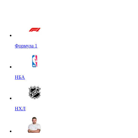
Формула 1
НБА
НХЛ