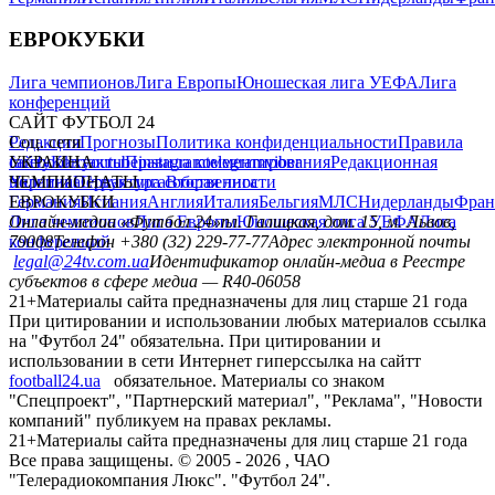
ЕВРОКУБКИ
Лига чемпионов
Лига Европы
Юношеская лига УЕФА
Лига
конференций
САЙТ ФУТБОЛ 24
Редакция
Соц. сети
Прогнозы
Политика конфиденциальности
Правила
сайту
facebook
УКРАИНА
Контакты
x
youtube
Правила комментирования
instagram
telegram
viber
Редакционная
политика
Украина
ЧЕМПИОНАТЫ
Первая лига
Структура собственности
Вторая лига
Германия
ЕВРОКУБКИ
Испания
Англия
Италия
Бельгия
МЛС
Нидерланды
Фран
Лига чемпионов
Онлайн-медиа «Футбол 24»
Лига Европы
пл. Галицкая, дом. 15, м. Львов,
Юношеская лига УЕФА
Лига
конференций
79008
Телефон +380 (32) 229-77-77
Адрес электронной почты
legal@24tv.com.ua
Идентификатор онлайн-медиа в Реестре
субъектов в сфере медиа — R40-06058
21+
Материалы сайта предназначены для лиц старше 21 года
При цитировании и использовании любых материалов ссылка
на "Футбол 24" обязательна. При цитировании и
использовании в сети Интернет гиперссылка на сайтт
football24.ua
обязательное. Материалы со знаком
"Спецпроект", "Партнерский материал", "Реклама", "Новости
компаний" публикуем на правах рекламы.
21+
Материалы сайта предназначены для лиц старше 21 года
Все права защищены. © 2005 -
2026
, ЧАО
"Телерадиокомпания Люкс". "Футбол 24".