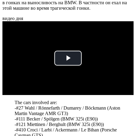
в гонках на выносливость на BMW. В частности он ехал на
этой машине во время трагической гонки.
видео дня
Play
Video
The cars involved are:
-#27 Wahl / Rönnefarth / Dumarey / Böckmann (Aston
Martin Vantage AMR GT3)
-#111 Becker / Spölgen (BMW 325i (E90))
-#121 Miettinen / Berghult (BMW 325i (E90))
-#410 Croci / Larbi / Ackermann / Le Bihan (Porsche
Cayman GTS),