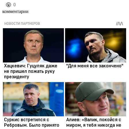
️🤬
0
комментарии