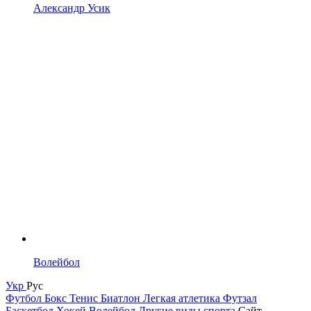
Александр Усик
Волейбол
Укр
Рус
Футбол
Бокс
Тенис
Биатлон
Легкая атлетика
Футзал
Баскетбол
Хокей
Волейбол
Другие виды спорта
Сайт