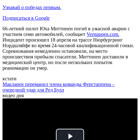
Узнавай о победах первым.
Подписаться в Google
66-летний пилот Юха Миттинен погиб в ужасной аварии с
участием семи автомобилей, сообщает
Verstappen.com.
Инцидент произошел 18 апреля на трассе Нюрбургринг
Нордшляйфе во время 24-часовой квалификационной гонки.
Соревнования немедленно остановили, на место
происшествия прибыли спасатели. Миттинен доставили в
медицинский центр, но после нескольких попыток
реанимации он умер.
кстати
Макларен переманил члена команды Ферстаппена –
очередной удар для Ред Булл
видео дня