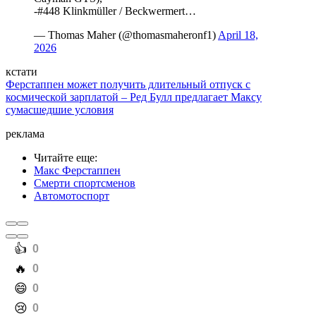
-#448 Klinkmüller / Beckwermert…
— Thomas Maher (@thomasmaheronf1)
April 18,
2026
кстати
Ферстаппен может получить длительный отпуск с
космической зарплатой – Ред Булл предлагает Максу
сумасшедшие условия
реклама
Читайте еще
:
Макс Ферстаппен
Смерти спортсменов
Автомотоспорт
️👍
0
️🔥
0
️😄
0
️😢
0