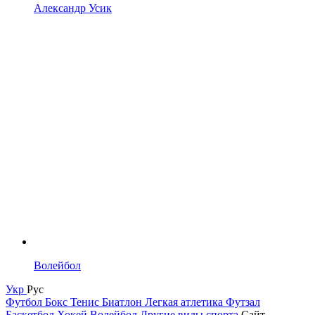
Александр Усик
Волейбол
Укр
Рус
Футбол
Бокс
Тенис
Биатлон
Легкая атлетика
Футзал
Баскетбол
Хокей
Волейбол
Другие виды спорта
Сайт