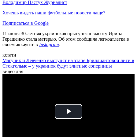
Володимир Пастух
Журналист
Хочешь видеть наши футбольные новости чаще?
Подписаться в Google
11 июня 30-летняя украинская прыгунья в высоту Ирина
Геращенко стала матерью. Об этом сообщила легкоатлетка в
своем аккаунте в
Instagram
.
кстати
Магучих и Левченко выступят на этапе Бриллиантовой лиги в
Стокгольме – у украинок будут элитные соперницы
видео дня
Play
Video