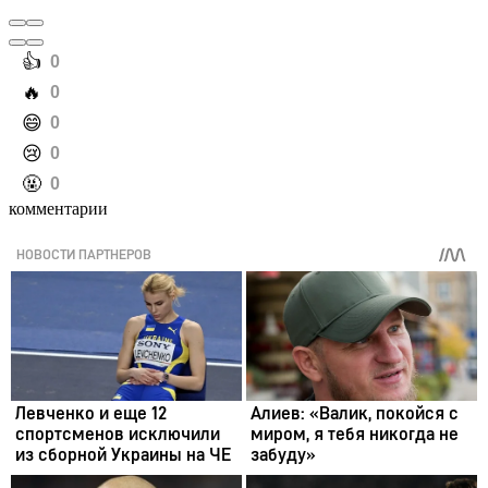
️👍
0
️🔥
0
️😄
0
️😢
0
️🤬
0
комментарии