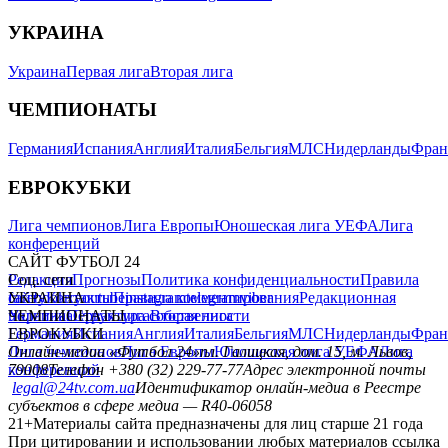
УКРАИНА
Украина
Первая лига
Вторая лига
ЧЕМПИОНАТЫ
Германия
Испания
Англия
Италия
Бельгия
МЛС
Нидерланды
Фран
ЕВРОКУБКИ
Лига чемпионов
Лига Европы
Юношеская лига УЕФА
Лига
конференций
САЙТ ФУТБОЛ 24
Редакция
Соц. сети
Прогнозы
Политика конфиденциальности
Правила
сайту
facebook
УКРАИНА
Контакты
x
youtube
Правила комментирования
instagram
telegram
viber
Редакционная
политика
Украина
ЧЕМПИОНАТЫ
Первая лига
Структура собственности
Вторая лига
Германия
ЕВРОКУБКИ
Испания
Англия
Италия
Бельгия
МЛС
Нидерланды
Фран
Лига чемпионов
Онлайн-медиа «Футбол 24»
Лига Европы
пл. Галицкая, дом. 15, м. Львов,
Юношеская лига УЕФА
Лига
конференций
79008
Телефон +380 (32) 229-77-77
Адрес электронной почты
legal@24tv.com.ua
Идентификатор онлайн-медиа в Реестре
субъектов в сфере медиа — R40-06058
21+
Материалы сайта предназначены для лиц старше 21 года
При цитировании и использовании любых материалов ссылка