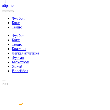
+
1
обране
Футбол
Бокс
Тенис
Футбол
Бокс
Тенис
Биатлон
Легкая атлетика
Футзал
Баскетбол
Хокей
Волейбол
топ