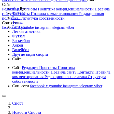
Сайт
Укр
Рус
Редакция
Прогнозы
Политика конфиденциальности
Правила
Футбол
сайту
Контакты
Правила комментирования
Редакционная
Бокс
политика
Структура собственности
Тенис
Соц. сети
Биатлон
facebook
x
youtube
instagram
telegram
viber
Легкая атлетика
Футзал
Баскетбол
Хокей
Волейбол
Другие виды спорта
Сайт
Сайт
Редакция
Прогнозы
Политика
конфиденциальности
Правила сайту
Контакты
Правила
комментирования
Редакционная политика
Структура
собственности
Соц. сети
facebook
x
youtube
instagram
telegram
viber
Спорт
Новости Cпорта