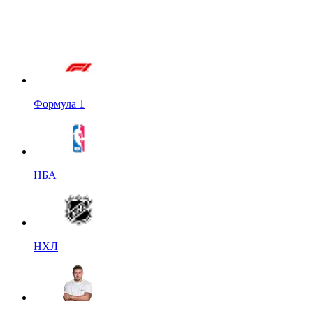
Формула 1
НБА
НХЛ