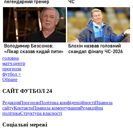
головна
матч-центр
прогнози
футбол +
Обране
САЙТ ФУТБОЛ 24
Редакція
Прогнози
Політика конфіденційності
Правила
сайту
Контакти
Правила коментування
Редакційна
політика
Структура власності
Соціальні мережі