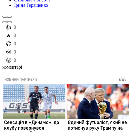
Ірина Геращенко
️👍
0
️🔥
0
️😄
0
️😢
0
️🤬
0
коментарі