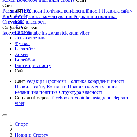
Сайт
Укр
Рус
Редакція
Прогнози
Політика конфіденційності
Правила сайту
Футбол
Контакти
Правила коментування
Редакційна політика
Бокс
Структура власності
Теніс
Соціальні мережі
Біатлон
facebook
x
youtube
instagram
telegram
viber
Легка атлетика
Футзал
Баскетбол
Хокей
Волейбол
Інші види спорту
Сайт
Сайт
Редакція
Прогнози
Політика конфіденційності
Правила сайту
Контакти
Правила коментування
Редакційна політика
Структура власності
Соціальні мережі
facebook
x
youtube
instagram
telegram
viber
Спорт
Новини Спорту