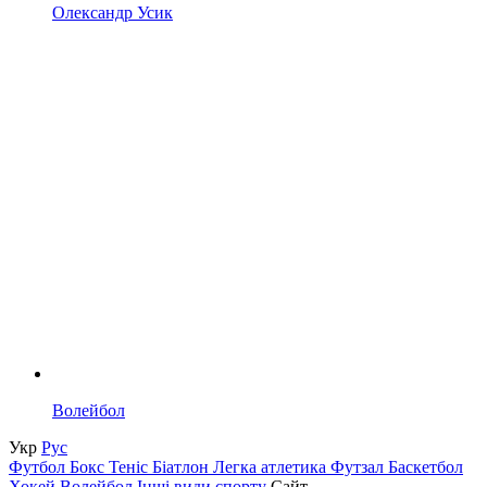
Олександр Усик
Волейбол
Укр
Рус
Футбол
Бокс
Теніс
Біатлон
Легка атлетика
Футзал
Баскетбол
Хокей
Волейбол
Інші види спорту
Сайт