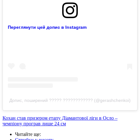
Переглянути цей допис в Instagram
Допис, поширений ????? ???????????? (@gerashchenkoi)
Кохан став призером етапу Діамантової ліги в Осло –
чемпіону програв лише 24 см
Читайте ще
:
Стрибки у висоту