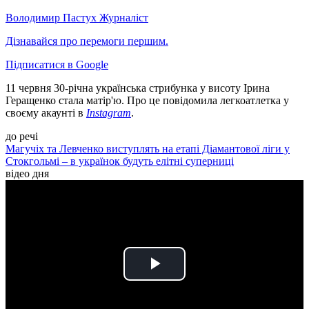
Володимир Пастух
Журналіст
Дізнавайся про перемоги першим.
Підписатися в Google
11 червня 30-річна українська стрибунка у висоту Ірина
Геращенко стала матір'ю. Про це повідомила легкоатлетка у
своєму акаунті в
Instagram
.
до речі
Магучіх та Левченко виступлять на етапі Діамантової ліги у
Стокгольмі – в українок будуть елітні суперниці
відео дня
Play