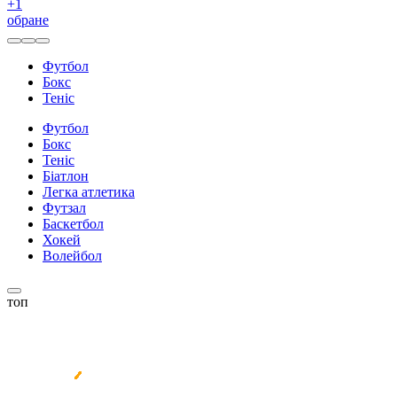
+
1
обране
Футбол
Бокс
Теніс
Футбол
Бокс
Теніс
Біатлон
Легка атлетика
Футзал
Баскетбол
Хокей
Волейбол
топ