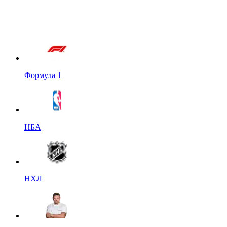
Формула 1
НБА
НХЛ