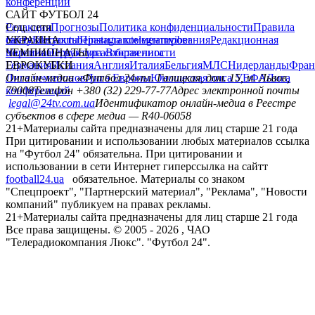
конференций
САЙТ ФУТБОЛ 24
Редакция
Соц. сети
Прогнозы
Политика конфиденциальности
Правила
сайту
facebook
УКРАИНА
Контакты
x
youtube
Правила комментирования
instagram
telegram
viber
Редакционная
политика
Украина
ЧЕМПИОНАТЫ
Первая лига
Структура собственности
Вторая лига
Германия
ЕВРОКУБКИ
Испания
Англия
Италия
Бельгия
МЛС
Нидерланды
Фран
Лига чемпионов
Онлайн-медиа «Футбол 24»
Лига Европы
пл. Галицкая, дом. 15, м. Львов,
Юношеская лига УЕФА
Лига
конференций
79008
Телефон +380 (32) 229-77-77
Адрес электронной почты
legal@24tv.com.ua
Идентификатор онлайн-медиа в Реестре
субъектов в сфере медиа — R40-06058
21+
Материалы сайта предназначены для лиц старше 21 года
При цитировании и использовании любых материалов ссылка
на "Футбол 24" обязательна. При цитировании и
использовании в сети Интернет гиперссылка на сайтт
football24.ua
обязательное. Материалы со знаком
"Спецпроект", "Партнерский материал", "Реклама", "Новости
компаний" публикуем на правах рекламы.
21+
Материалы сайта предназначены для лиц старше 21 года
Все права защищены. © 2005 -
2026
, ЧАО
"Телерадиокомпания Люкс". "Футбол 24".