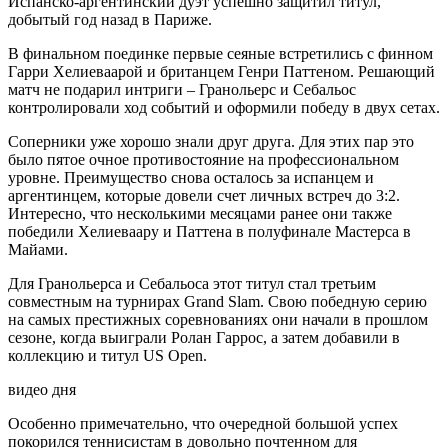
Испанско-аргентинский дуэт успешно защитил титул,
добытый год назад в Париже.
В финальном поединке первые сеяные встретились с финном
Гарри Хелиеваарой и британцем Генри Паттеном. Решающий
матч не подарил интриги – Гранольерс и Себальос
контролировали ход событий и оформили победу в двух сетах.
Соперники уже хорошо знали друг друга. Для этих пар это
было пятое очное противостояние на профессиональном
уровне. Преимущество снова осталось за испанцем и
аргентинцем, которые довели счет личных встреч до 3:2.
Интересно, что несколькими месяцами ранее они также
победили Хелиеваару и Паттена в полуфинале Мастерса в
Майами.
Для Гранольерса и Себальоса этот титул стал третьим
совместным на турнирах Grand Slam. Свою победную серию
на самых престижных соревнованиях они начали в прошлом
сезоне, когда выиграли Ролан Гаррос, а затем добавили в
коллекцию и титул US Open.
видео дня
Особенно примечательно, что очередной большой успех
покорился теннисистам в довольно почтенном для