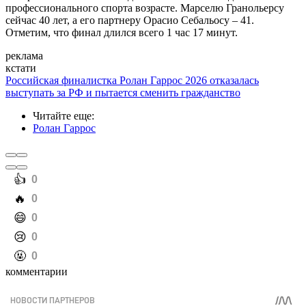
профессионального спорта возрасте. Марселю Гранольерсу
сейчас 40 лет, а его партнеру Орасио Себальосу – 41.
Отметим, что финал длился всего 1 час 17 минут.
реклама
кстати
Российская финалистка Ролан Гаррос 2026 отказалась
выступать за РФ и пытается сменить гражданство
Читайте еще
:
Ролан Гаррос
️👍
0
️🔥
0
️😄
0
️😢
0
️🤬
0
комментарии