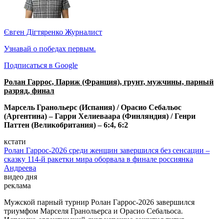
Євген Дігтяренко
Журналист
Узнавай о победах первым.
Подписаться в Google
Ролан Гаррос, Париж (Франция), грунт, мужчины, парный
разряд, финал
Марсель Гранольерс (Испания) / Орасио Себальос
(Аргентина) – Гарри Хелиеваара (Финляндия) / Генри
Паттен (Великобритания) – 6:4, 6:2
кстати
Ролан Гаррос-2026 среди женщин завершился без сенсации –
сказку 114-й ракетки мира оборвала в финале россиянка
Андреева
видео дня
реклама
Мужской парный турнир Ролан Гаррос-2026 завершился
триумфом Марселя Гранольерса и Орасио Себальоса.