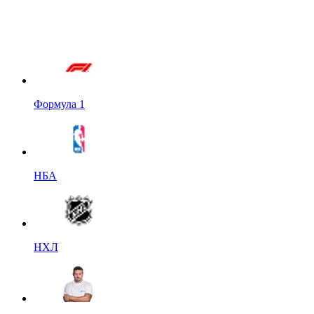
Формула 1
НБА
НХЛ