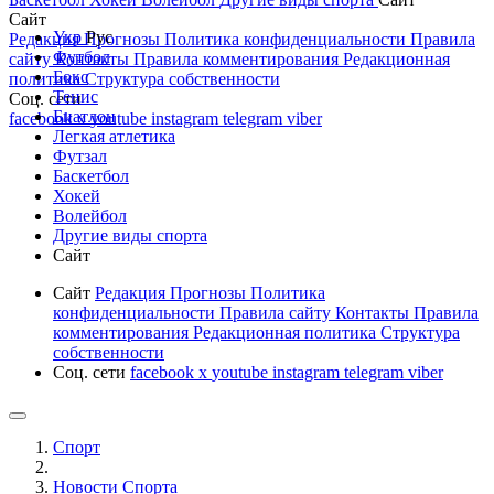
Сайт
Укр
Рус
Редакция
Прогнозы
Политика конфиденциальности
Правила
Футбол
сайту
Контакты
Правила комментирования
Редакционная
Бокс
политика
Структура собственности
Тенис
Соц. сети
Биатлон
facebook
x
youtube
instagram
telegram
viber
Легкая атлетика
Футзал
Баскетбол
Хокей
Волейбол
Другие виды спорта
Сайт
Сайт
Редакция
Прогнозы
Политика
конфиденциальности
Правила сайту
Контакты
Правила
комментирования
Редакционная политика
Структура
собственности
Соц. сети
facebook
x
youtube
instagram
telegram
viber
Спорт
Новости Cпорта