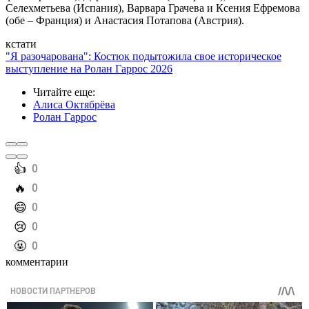
Селехметьева (Испания), Варвара Грачева и Ксения Ефремова
(обе – Франция) и Анастасия Потапова (Австрия).
кстати
"Я разочарована": Костюк подытожила свое историческое
выступление на Ролан Гаррос 2026
Читайте еще
:
Алиса Октябрёва
Ролан Гаррос
️👍
0
️🔥
0
️😄
0
️😢
0
️🤬
0
комментарии