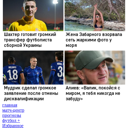
главная
матч-центр
прогнозы
футбол +
Избранное