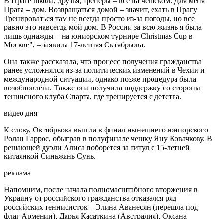
В Праге школа, друзья, тренеры – все на чешском. Для меня
Прага – дом. Возвращаться домой – значит, ехать в Прагу.
Тренироваться там не всегда просто из-за погоды, но все
равно это навсегда мой дом. В России за всю жизнь я была
лишь однажды – на юниорском турнире Christmas Cup в
Москве", – заявила 17-летняя Октябрьова.
Она также рассказала, что процесс получения гражданства
ранее усложнялся из-за политических изменений в Чехии и
международной ситуации, однако позже процедура была
возобновлена. Также она получила поддержку со стороны
теннисного клуба Спарта, где тренируется с детства.
видео дня
К слову, Октябрьова вышла в финал нынешнего юниорского
Ролан Гаррос, обыграв в полуфинале чешку Яну Ковачкову. В
решающей дуэли Алиса поборется за титул с 15-летней
китаянкой Синьжань Сунь.
реклама
Напомним, после начала полномасштабного вторжения в
Украину от российского гражданства отказался ряд
российских теннисисток – Элина Аванесян (перешла под
флаг Армении), Дарья Касаткина (Австралия), Оксана