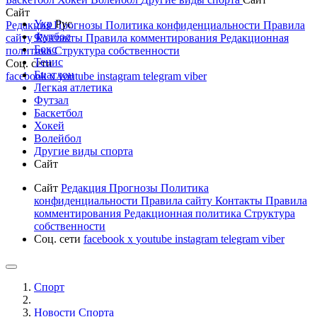
Сайт
Укр
Рус
Редакция
Прогнозы
Политика конфиденциальности
Правила
Футбол
сайту
Контакты
Правила комментирования
Редакционная
Бокс
политика
Структура собственности
Тенис
Соц. сети
Биатлон
facebook
x
youtube
instagram
telegram
viber
Легкая атлетика
Футзал
Баскетбол
Хокей
Волейбол
Другие виды спорта
Сайт
Сайт
Редакция
Прогнозы
Политика
конфиденциальности
Правила сайту
Контакты
Правила
комментирования
Редакционная политика
Структура
собственности
Соц. сети
facebook
x
youtube
instagram
telegram
viber
Спорт
Новости Cпорта