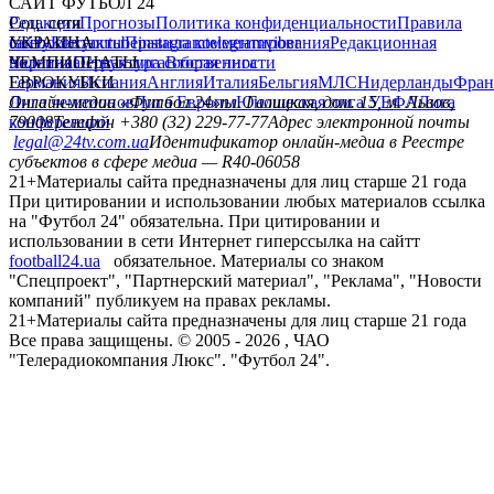
САЙТ ФУТБОЛ 24
Редакция
Соц. сети
Прогнозы
Политика конфиденциальности
Правила
сайту
facebook
УКРАИНА
Контакты
x
youtube
Правила комментирования
instagram
telegram
viber
Редакционная
политика
Украина
ЧЕМПИОНАТЫ
Первая лига
Структура собственности
Вторая лига
Германия
ЕВРОКУБКИ
Испания
Англия
Италия
Бельгия
МЛС
Нидерланды
Фран
Лига чемпионов
Онлайн-медиа «Футбол 24»
Лига Европы
пл. Галицкая, дом. 15, м. Львов,
Юношеская лига УЕФА
Лига
конференций
79008
Телефон +380 (32) 229-77-77
Адрес электронной почты
legal@24tv.com.ua
Идентификатор онлайн-медиа в Реестре
субъектов в сфере медиа — R40-06058
21+
Материалы сайта предназначены для лиц старше 21 года
При цитировании и использовании любых материалов ссылка
на "Футбол 24" обязательна. При цитировании и
использовании в сети Интернет гиперссылка на сайтт
football24.ua
обязательное. Материалы со знаком
"Спецпроект", "Партнерский материал", "Реклама", "Новости
компаний" публикуем на правах рекламы.
21+
Материалы сайта предназначены для лиц старше 21 года
Все права защищены. © 2005 -
2026
, ЧАО
"Телерадиокомпания Люкс". "Футбол 24".