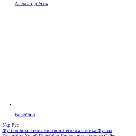
Александр Усик
Волейбол
Укр
Рус
Футбол
Бокс
Тенис
Биатлон
Легкая атлетика
Футзал
Баскетбол
Хокей
Волейбол
Другие виды спорта
Сайт