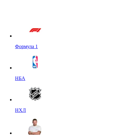
Формула 1
НБА
НХЛ