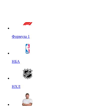
Формула 1
НБА
НХЛ