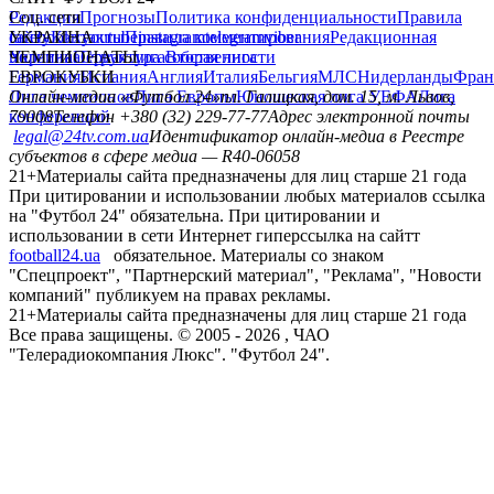
Редакция
Соц. сети
Прогнозы
Политика конфиденциальности
Правила
сайту
facebook
УКРАИНА
Контакты
x
youtube
Правила комментирования
instagram
telegram
viber
Редакционная
политика
Украина
ЧЕМПИОНАТЫ
Первая лига
Структура собственности
Вторая лига
Германия
ЕВРОКУБКИ
Испания
Англия
Италия
Бельгия
МЛС
Нидерланды
Фран
Лига чемпионов
Онлайн-медиа «Футбол 24»
Лига Европы
пл. Галицкая, дом. 15, м. Львов,
Юношеская лига УЕФА
Лига
конференций
79008
Телефон +380 (32) 229-77-77
Адрес электронной почты
legal@24tv.com.ua
Идентификатор онлайн-медиа в Реестре
субъектов в сфере медиа — R40-06058
21+
Материалы сайта предназначены для лиц старше 21 года
При цитировании и использовании любых материалов ссылка
на "Футбол 24" обязательна. При цитировании и
использовании в сети Интернет гиперссылка на сайтт
football24.ua
обязательное. Материалы со знаком
"Спецпроект", "Партнерский материал", "Реклама", "Новости
компаний" публикуем на правах рекламы.
21+
Материалы сайта предназначены для лиц старше 21 года
Все права защищены. © 2005 -
2026
, ЧАО
"Телерадиокомпания Люкс". "Футбол 24".