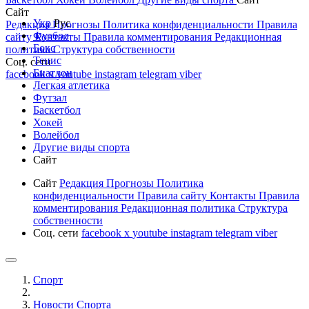
Сайт
Укр
Рус
Редакция
Прогнозы
Политика конфиденциальности
Правила
Футбол
сайту
Контакты
Правила комментирования
Редакционная
Бокс
политика
Структура собственности
Тенис
Соц. сети
Биатлон
facebook
x
youtube
instagram
telegram
viber
Легкая атлетика
Футзал
Баскетбол
Хокей
Волейбол
Другие виды спорта
Сайт
Сайт
Редакция
Прогнозы
Политика
конфиденциальности
Правила сайту
Контакты
Правила
комментирования
Редакционная политика
Структура
собственности
Соц. сети
facebook
x
youtube
instagram
telegram
viber
Спорт
Новости Cпорта