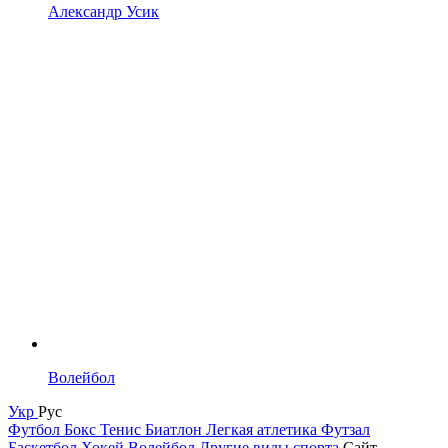
Александр Усик
Волейбол
Укр
Рус
Футбол
Бокс
Тенис
Биатлон
Легкая атлетика
Футзал
Баскетбол
Хокей
Волейбол
Другие виды спорта
Сайт