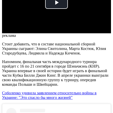
Play
Video
реклама
Стоит добавить, что в составе национальной сборной
Украины сыграют: Элина Свитолина, Марта Костюк, Юлия
Стародубцева, Людмила и Надежда Киченок.
Напомним, финальная часть международного турнира
пройдет с 16 по 21 сентября в городе Шэньчжэнь (КНР).
Украина впервые в своей истории будет играть в финальной
части Кубка Билли Джин Кинг. В апреле украинки выиграли
свою квалификационную группу к турниру, опередив
команды Польши и Швейцарии.
Соболенко удивила заявлением относительно войны в
Украине: "Это спасло бы много жизней"