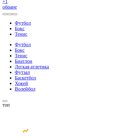
+
1
обране
Футбол
Бокс
Тенис
Футбол
Бокс
Тенис
Биатлон
Легкая атлетика
Футзал
Баскетбол
Хокей
Волейбол
топ