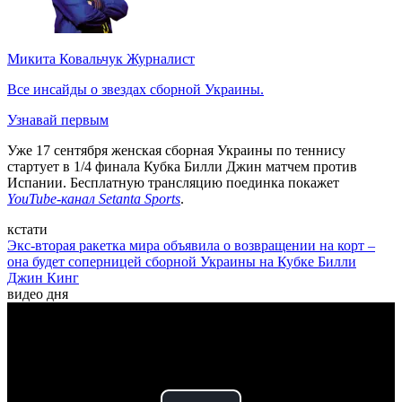
Микита Ковальчук
Журналист
Все инсайды о звездах сборной Украины.
Узнавай первым
Уже 17 сентября женская сборная Украины по теннису
стартует в 1/4 финала Кубка Билли Джин матчем против
Испании. Бесплатную трансляцию поединка покажет
YouTube-канал Setanta Sports
.
кстати
Экс-вторая ракетка мира объявила о возвращении на корт –
она будет соперницей сборной Украины на Кубке Билли
Джин Кинг
видео дня