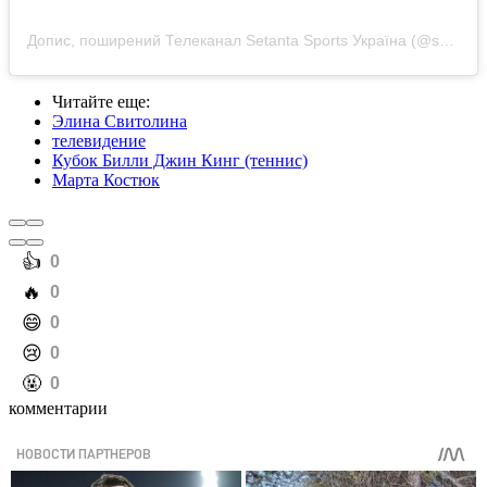
Допис, поширений Телеканал Setanta Sports Україна (@setantasportsua)
Читайте еще
:
Элина Свитолина
телевидение
Кубок Билли Джин Кинг (теннис)
Марта Костюк
️👍
0
️🔥
0
️😄
0
️😢
0
️🤬
0
комментарии