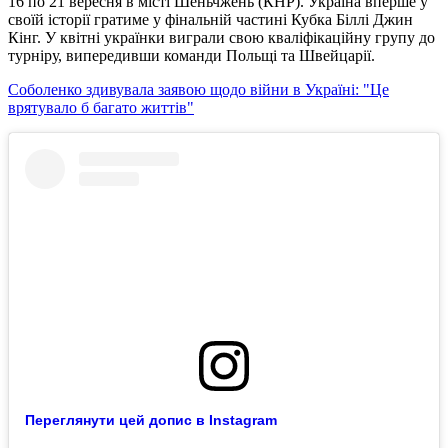
16 по 21 вересня в місті Шеньчжень (КНР). Україна вперше у
своїй історії гратиме у фінальній частині Кубка Біллі Джин
Кінг. У квітні українки виграли свою кваліфікаційну групу до
турніру, випередивши команди Польщі та Швейцарії.
Соболенко здивувала заявою щодо війни в Україні: "Це
врятувало б багато життів"
Переглянути цей допис в Instagram