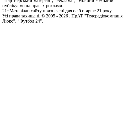
"Партнерський матеріал", "Реклама", "Новини компаній"
публікуємо на правах реклами.
21+
Матеріали сайту призначені для осіб старше 21 року
Усi права захищенi. © 2005 -
2026
, ПрАТ "Телерадіокомпанія
Люкс". "Футбол 24".