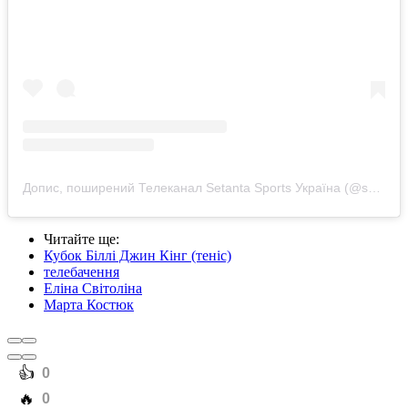
Допис, поширений Телеканал Setanta Sports Україна (@setantasportsua)
Читайте ще
:
Кубок Біллі Джин Кінг (теніс)
телебачення
Еліна Світоліна
Марта Костюк
️👍
0
️🔥
0