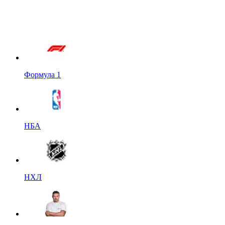
Формула 1
НБА
НХЛ