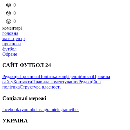
️😄
0
️😢
0
️🤬
0
коментарі
головна
матч-центр
прогнози
футбол +
Обране
САЙТ ФУТБОЛ 24
Редакція
Прогнози
Політика конфіденційності
Правила
сайту
Контакти
Правила коментування
Редакційна
політика
Структура власності
Соціальні мережі
facebook
x
youtube
instagram
telegram
viber
УКРАЇНА