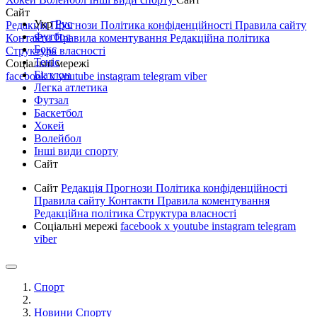
Сайт
Укр
Рус
Редакція
Прогнози
Політика конфіденційності
Правила сайту
Футбол
Контакти
Правила коментування
Редакційна політика
Бокс
Структура власності
Теніс
Соціальні мережі
Біатлон
facebook
x
youtube
instagram
telegram
viber
Легка атлетика
Футзал
Баскетбол
Хокей
Волейбол
Інші види спорту
Сайт
Сайт
Редакція
Прогнози
Політика конфіденційності
Правила сайту
Контакти
Правила коментування
Редакційна політика
Структура власності
Соціальні мережі
facebook
x
youtube
instagram
telegram
viber
Спорт
Новини Спорту