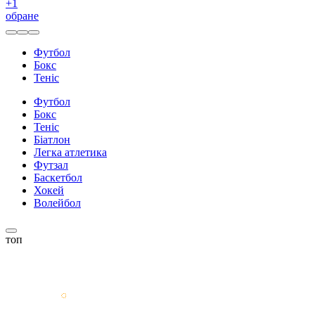
+
1
обране
Футбол
Бокс
Теніс
Футбол
Бокс
Теніс
Біатлон
Легка атлетика
Футзал
Баскетбол
Хокей
Волейбол
топ