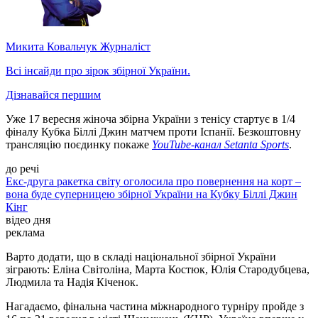
Микита Ковальчук
Журналіст
Всі інсайди про зірок збірної України.
Дізнавайся першим
Уже 17 вересня жіноча збірна України з тенісу стартує в 1/4
фіналу Кубка Біллі Джин матчем проти Іспанії. Безкоштовну
трансляцію поєдинку покаже
YouTube-канал Setanta Sports
.
до речі
Екс-друга ракетка світу оголосила про повернення на корт –
вона буде суперницею збірної України на Кубку Біллі Джин
Кінг
відео дня
реклама
Варто додати, що в складі національної збірної України
зіграють: Еліна Світоліна, Марта Костюк, Юлія Стародубцева,
Людмила та Надія Кіченок.
Нагадаємо, фінальна частина міжнародного турніру пройде з