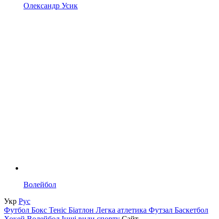
Олександр Усик
Волейбол
Укр
Рус
Футбол
Бокс
Теніс
Біатлон
Легка атлетика
Футзал
Баскетбол
Хокей
Волейбол
Інші види спорту
Сайт