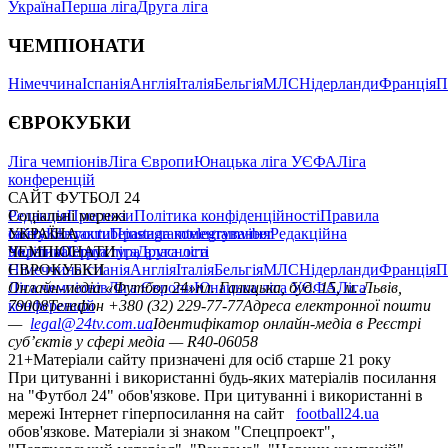
Україна
Перша ліга
Друга ліга
ЧЕМПІОНАТИ
Німеччина
Іспанія
Англія
Італія
Бельгія
МЛС
Нідерланди
Франція
П
ЄВРОКУБКИ
Ліга чемпіонів
Ліга Європи
Юнацька ліга УЄФА
Ліга
конференцій
САЙТ ФУТБОЛ 24
Редакція
Соціальні мережі
Прогнози
Політика конфіденційності
Правила
сайту
facebook
УКРАЇНА
Контакти
x
youtube
Правила коментування
instagram
telegram
viber
Редакційна
політика
Україна
ЧЕМПІОНАТИ
Перша ліга
Структура власності
Друга ліга
Німеччина
ЄВРОКУБКИ
Іспанія
Англія
Італія
Бельгія
МЛС
Нідерланди
Франція
П
Ліга чемпіонів
Онлайн-медіа «Футбол 24»
Ліга Європи
Юнацька ліга УЄФА
пл. Галицька, буд. 15, м. Львів,
Ліга
конференцій
79008
Телефон +380 (32) 229-77-77
Адреса електронної пошти
—
legal@24tv.com.ua
Ідентифікатор онлайн-медіа в Реєстрі
суб’єктів у сфері медіа — R40-06058
21+
Матеріали сайту призначені для осіб старше 21 року
При цитуванні і використанні будь-яких матеріалів посилання
на "Футбол 24" обов'язкове. При цитуванні і використанні в
мережі Інтернет гіперпосилання на сайт
football24.ua
обов'язкове. Матеріали зі знаком "Спецпроект",