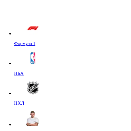
Формула 1
НБА
НХЛ