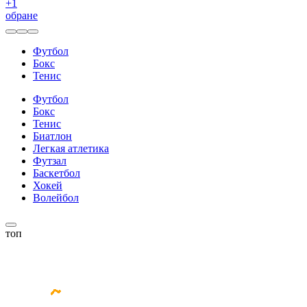
+
1
обране
Футбол
Бокс
Тенис
Футбол
Бокс
Тенис
Биатлон
Легкая атлетика
Футзал
Баскетбол
Хокей
Волейбол
топ